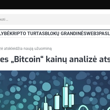
oti:
LYBĖ
KRIPTO TURTAS
BLOKŲ GRANDINĖS
WEB3
PAS
izė atskleidžia naują užuominą
es „Bitcoin“ kainų analizė a