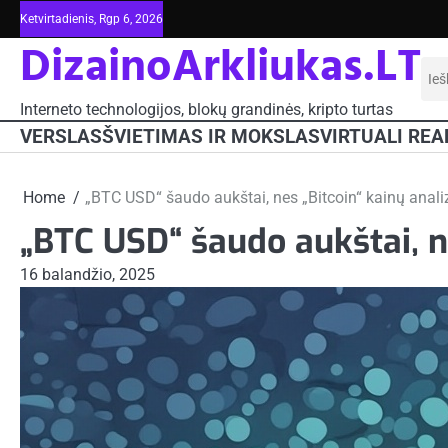
Skip
Ketvirtadienis, Rgp 6, 2026
to
DizainoArkliukas.LT
content
Iešk
Interneto technologijos, blokų grandinės, kripto turtas
VERSLAS
ŠVIETIMAS IR MOKSLAS
VIRTUALI REA
Home
„BTC USD“ šaudo aukštai, nes „Bitcoin“ kainų anal
„BTC USD“ šaudo aukštai, n
16 balandžio, 2025