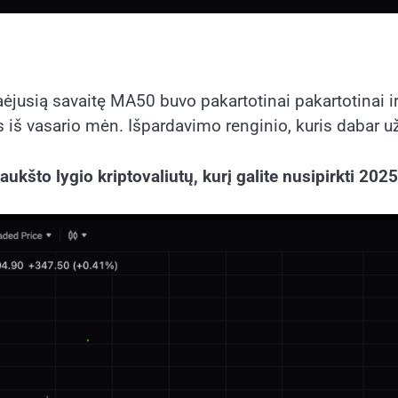
Praėjusią savaitę MA50 buvo pakartotinai pakartotinai 
kas iš vasario mėn. Išpardavimo renginio, kuris dabar 
 aukšto lygio kriptovaliutų, kurį galite nusipirkti 20