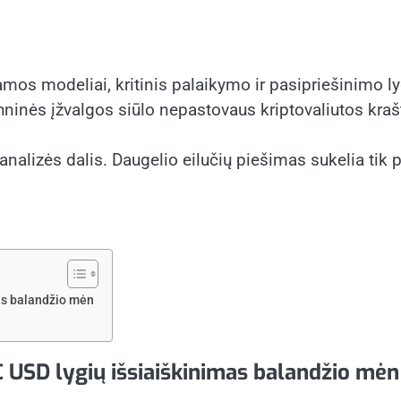
s modeliai, kritinis palaikymo ir pasipriešinimo lygis 
chninės įžvalgos siūlo nepastovaus kriptovaliutos kraš
s analizės dalis. Daugelio eilučių piešimas sukelia tik 
mas balandžio mėn
TC USD lygių išsiaiškinimas balandžio mėn