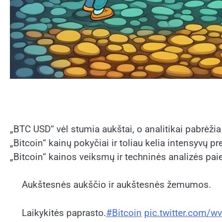
„BTC USD“ vėl stumia aukštai, o analitikai pabrėži
„Bitcoin“ kainų pokyčiai ir toliau kelia intensyvų
„Bitcoin“ kainos veiksmų ir techninės analizės paie
Aukštesnės aukščio ir aukštesnės žemumos.
Laikykitės paprasto.
#Bitcoin
pic.twitter.com/w