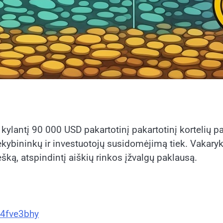
a kylantį 90 000 USD pakartotinį pakartotinį kortelių 
 prekybininkų ir investuotojų susidomėjimą tiek. Vak
šką, atspindintį aiškių rinkos įžvalgų paklausą.
v4fve3bhy