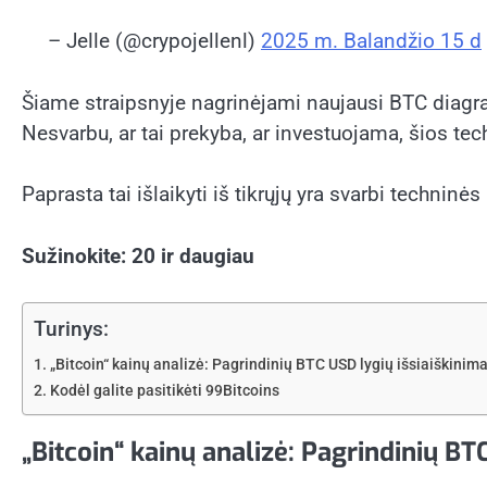
– Jelle (@crypojellenl)
2025 m. Balandžio 15 d
Šiame straipsnyje nagrinėjami naujausi BTC diagramo
Nesvarbu, ar tai prekyba, ar investuojama, šios te
Paprasta tai išlaikyti iš tikrųjų yra svarbi techninė
Sužinokite: 20 ir daugiau
Turinys:
„Bitcoin“ kainų analizė: Pagrindinių BTC USD lygių išsiaiškini
Kodėl galite pasitikėti 99Bitcoins
„Bitcoin“ kainų analizė: Pagrindinių B