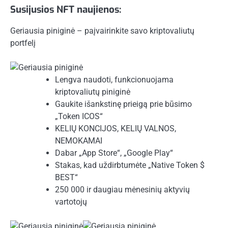
Susijusios NFT naujienos:
Geriausia piniginė – paįvairinkite savo kriptovaliutų
portfelį
Lengva naudoti, funkcionuojama
kriptovaliutų piniginė
Gaukite išankstinę prieigą prie būsimo
„Token ICOS“
KELIŲ KONCIJOS, KELIŲ VALNOS,
NEMOKAMAI
Dabar „App Store“, „Google Play“
Stakas, kad uždirbtumėte „Native Token $
BEST“
250 000 ir daugiau mėnesinių aktyvių
vartotojų