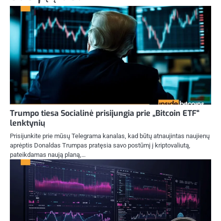
Trumpo tiesa Socialinė prisijungia prie „Bitcoin ETF“
lenktynių
Prisijunkite prie mūsų Telegrama kanalas, kad būtų atnaujintas naujienų
aprėptis Donaldas Trumpas pratęsia savo postūmį į kriptovaliutą,
pateikdamas naują planą,…