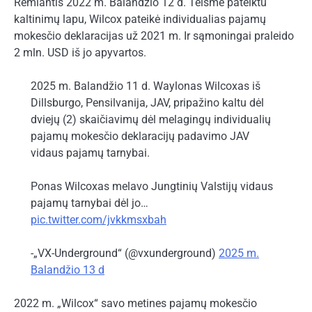
Remiantis 2022 m. Balandžio 12 d. Teisme pateiktu
kaltinimų lapu, Wilcox pateikė individualias pajamų
mokesčio deklaracijas už 2021 m. Ir sąmoningai praleido
2 mln. USD iš jo apyvartos.
2025 m. Balandžio 11 d. Waylonas Wilcoxas iš
Dillsburgo, Pensilvanija, JAV, pripažino kaltu dėl
dviejų (2) skaičiavimų dėl melagingų individualių
pajamų mokesčio deklaracijų padavimo JAV
vidaus pajamų tarnybai.
Ponas Wilcoxas melavo Jungtinių Valstijų vidaus
pajamų tarnybai dėl jo…
pic.twitter.com/jvkkmsxbah
-„VX-Underground“ (@vxunderground)
2025 m.
Balandžio 13 d
2022 m. „Wilcox“ savo metines pajamų mokesčio