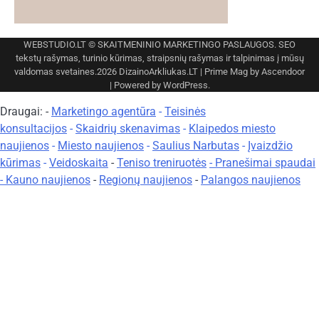
WEBSTUDIO.LT
© SKAITMENINIO MARKETINGO PASLAUGOS. SEO
tekstų rašymas, turinio kūrimas, straipsnių rašymas ir talpinimas į mūsų
valdomas svetaines.2026
DizainoArkliukas.LT
| Prime Mag by
Ascendoor
| Powered by
WordPress
.
Draugai: -
Marketingo agentūra
-
Teisinės
konsultacijos
-
Skaidrių skenavimas
-
Klaipedos miesto
naujienos
-
Miesto naujienos
-
Saulius Narbutas
-
Įvaizdžio
kūrimas
-
Veidoskaita
-
Teniso treniruotės
- Pranešimai spaudai
-
Kauno naujienos
-
Regionų naujienos
-
Palangos naujienos