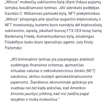
„Wilcox“ mokesčių sukčiavimo bylą ištyrė Vidaus pajamų
tarnyba, baudžiamasis tyrimas. JAV advokato padėjėjas
Davidas C. Williamsas patraukė bylą. NFT prekybininkas
„Wilcox“ prisijungia prie sparčiai augančio kriptovaliutų ir
NFT investuotojų, kuriems buvo nurodyta dėl kriptovaliutų
sukčiavimo, sąrašą, įskaitant buvusį FTX CEX bosą Samą
Bankmaną Friedą. Komentuodamas bylą, atsakingas
Filadelfijos lauko biuro specialiojo agento Jury Kruty:
Pažymėjo:
„IRS kriminalinis tyrimas yra įsipareigojęs atskleisti
sudėtingas finansines schemas, apimančias
virtualias valiutas ir nekonkurencinius ženklo (NFT)
sandorius, skirtus nuslėpti apmokestinamosioms
pajamoms. Šiandienos ekonominėje aplinkoje yra
svarbiau nei bet kada anksčiau, kad Amerikos
žmonės jaustųsi įsitikinę, kad visi žaidžia pagal
taisykles ir moka mokesčius.“