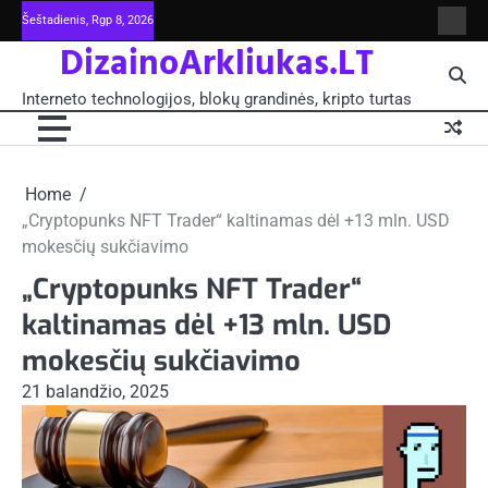
Skip
Šeštadienis, Rgp 8, 2026
Intern
to
DizainoArkliukas.LT
techno
content
šviet
ir
Interneto technologijos, blokų grandinės, kripto turtas
moksl
blokų
grand
-
Pagrin
Home
„Cryptopunks NFT Trader“ kaltinamas dėl +13 mln. USD
mokesčių sukčiavimo
„Cryptopunks NFT Trader“
kaltinamas dėl +13 mln. USD
mokesčių sukčiavimo
21 balandžio, 2025