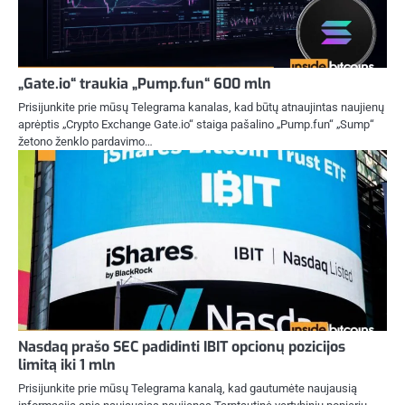
„Gate.io“ traukia „Pump.fun“ 600 mln
Prisijunkite prie mūsų Telegrama kanalas, kad būtų atnaujintas naujienų
aprėptis „Crypto Exchange Gate.io“ staiga pašalino „Pump.fun“ „Sump“
žetono ženklo pardavimo…
Nasdaq prašo SEC padidinti IBIT opcionų pozicijos
limitą iki 1 mln
Prisijunkite prie mūsų Telegrama kanalą, kad gautumėte naujausią