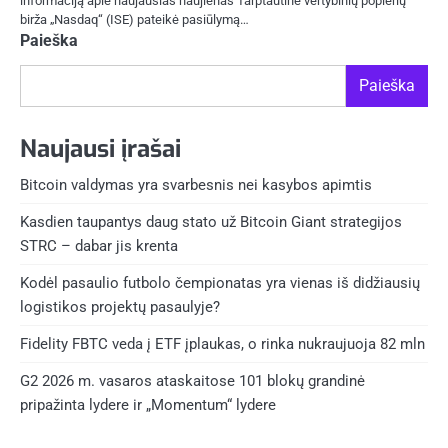
informaciją apie naujausias naujienas Tarptautinė vertybinių popierių
birža „Nasdaq“ (ISE) pateikė pasiūlymą…
Paieška
Paieška
Naujausi įrašai
Bitcoin valdymas yra svarbesnis nei kasybos apimtis
Kasdien taupantys daug stato už Bitcoin Giant strategijos
STRC – dabar jis krenta
Kodėl pasaulio futbolo čempionatas yra vienas iš didžiausių
logistikos projektų pasaulyje?
Fidelity FBTC veda į ETF įplaukas, o rinka nukraujuoja 82 mln
G2 2026 m. vasaros ataskaitose 101 blokų grandinė
pripažinta lydere ir „Momentum“ lydere