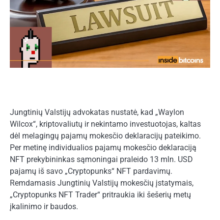
Jungtinių Valstijų advokatas nustatė, kad „Waylon
Wilcox“, kriptovaliutų ir nekintamo investuotojas, kaltas
dėl melagingų pajamų mokesčio deklaracijų pateikimo.
Per metinę individualios pajamų mokesčio deklaraciją
NFT prekybininkas sąmoningai praleido 13 mln. USD
pajamų iš savo „Cryptopunks“ NFT pardavimų.
Remdamasis Jungtinių Valstijų mokesčių įstatymais,
„Cryptopunks NFT Trader“ pritraukia iki šešerių metų
įkalinimo ir baudos.