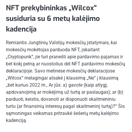
NFT prekybininkas „Wilcox“
susiduria su 6 metų kalėjimo
kadencija
Remiantis Jungtinių Valstijų mokesčių įstatymais, kai
mokesčių mokėtojas parduoda NFT, įskaitant
„Cryptopunk“, jie turi pranešti apie pardavimo pajamas ir
bet kokį pelną ar nuostolius dėl NFT pardavimo mokesčių
deklaracijoje. Savo metinėse mokesčių deklaracijose
„Wilcox“ melagingai atsakė į klausimą „Ne“ į klausimą
„bet kuriuo 2022 m., Ar jūs: a) gavote (kaip atlygį,
apdovanojimą ar mokėjimą už turtą ar paslaugas); ar (b)
parduoti, keistis, dovanoti ar disponuoti skaitmeniniu
turtu (ar finansinių interesų pagal skaitmeninį turtą)?“ Šis
sąmoningas veiksmas pritraukė šešerių metų kalėjimo
kadenciją.