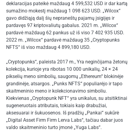
deklaracijas pateikė maždaug 4 599,532 USD ir dar kartą
sumažino mokestį maždaug 1 098 623 USD. „Wilcox“
gavo didžiąją dalį šių nepraneštų pajamų įsigijęs ir
pardavęs 97 kriptovaliutų gabalus. 2021 m. „Wilcox“
pardavė maždaug 62 pankus už iš viso 7 402 935 USD.
2022 m. „Wilcox“ pardavė maždaug 35 „Cryptopunks
NFTS“ iš viso maždaug 4 899,180 USD.
„Cryptopunks“, paleista 2017 m., Yra neginčijama žetonų
kolekcija, kurioje yra ribotas 10 000 unikalių, 24 × 24
pikselių meno simbolių, saugomų „Ethereum“ blokinėje
grandinėje, atsargos. „Punks NFTS“ populiarėjo ir tapo
skaitmeninio meno ir kolekcionavimo simboliu.
Kiekvienas „Cryptopunk NFT“ yra unikalus, su atsitiktinai
sugeneruotais atributais, tokiais kaip drabužiai,
aksesuarai ir šukuosenos. Iš pradžių „Pankai“ sukūrė
„Digital Asset Firm Firm Lerva Labs“, tačiau dabar juos
valdo skaitmeninio turto įmonė „Yuga Labs“.