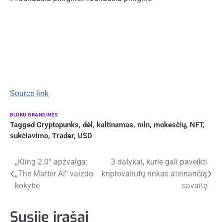
Source link
BLOKŲ GRANDINĖS
Tagged
Cryptopunks
,
dėl
,
kaltinamas
,
mln
,
mokesčių
,
NFT
,
sukčiavimo
,
Trader
,
USD
Navigacija
„Kling 2.0“ apžvalga:
3 dalykai, kurie gali paveikti
„The Matter AI“ vaizdo
kriptovaliutų rinkas ateinančią
tarp
kokybė
savaitę
įrašų
Susiję įrašai