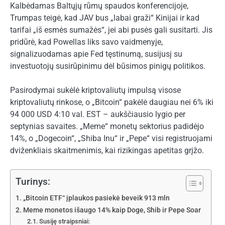
Kalbėdamas Baltųjų rūmų spaudos konferencijoje,
Trumpas teigė, kad JAV bus „labai graži“ Kinijai ir kad
tarifai „iš esmės sumažės“, jei abi pusės gali susitarti. Jis
pridūrė, kad Powellas liks savo vaidmenyje,
signalizuodamas apie Fed tęstinumą, susijusį su
investuotojų susirūpinimu dėl būsimos pinigų politikos.
Pasirodymai sukėlė kriptovaliutų impulsą visose
kriptovaliutų rinkose, o „Bitcoin“ pakėlė daugiau nei 6% iki
94 000 USD 4:10 val. EST – aukščiausio lygio per
septynias savaites. „Meme“ monetų sektorius padidėjo
14%, o „Dogecoin“, „Shiba Inu“ ir „Pepe“ visi registruojami
dviženkliais skaitmenimis, kai rizikingas apetitas grįžo.
Turinys:
„Bitcoin ETF“ įplaukos pasiekė beveik 913 mln
Meme monetos išaugo 14% kaip Doge, Shib ir Pepe Soar
Susiję straipsniai: