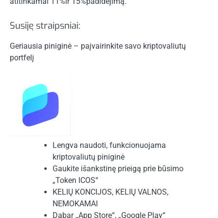
atitinkamai 11%ir 15%padidėjimą.
Susiję straipsniai:
Geriausia piniginė – paįvairinkite savo kriptovaliutų
portfelį
Lengva naudoti, funkcionuojama
kriptovaliutų piniginė
Gaukite išankstinę prieigą prie būsimo
„Token ICOS“
KELIŲ KONCIJOS, KELIŲ VALNOS,
NEMOKAMAI
Dabar „App Store“, „Google Play“