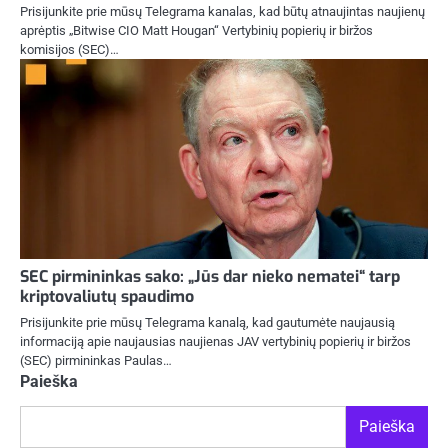
Prisijunkite prie mūsų Telegrama kanalas, kad būtų atnaujintas naujienų
aprėptis „Bitwise CIO Matt Hougan“ Vertybinių popierių ir biržos
komisijos (SEC)…
SEC pirmininkas sako: „Jūs dar nieko nematei“ tarp
kriptovaliutų spaudimo
Prisijunkite prie mūsų Telegrama kanalą, kad gautumėte naujausią
informaciją apie naujausias naujienas JAV vertybinių popierių ir biržos
(SEC) pirmininkas Paulas…
Paieška
Paieška