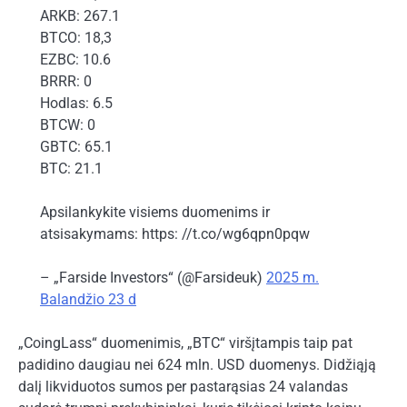
ARKB: 267.1
BTCO: 18,3
EZBC: 10.6
BRRR: 0
Hodlas: 6.5
BTCW: 0
GBTC: 65.1
BTC: 21.1
Apsilankykite visiems duomenims ir
atsisakymams: https: //t.co/wg6qpn0pqw
– „Farside Investors“ (@Farsideuk)
2025 m.
Balandžio 23 d
„CoingLass“ duomenimis, „BTC“ viršįtampis taip pat
padidino daugiau nei 624 mln. USD
duomenys
. Didžiąją
dalį likviduotos sumos per pastarąsias 24 valandas