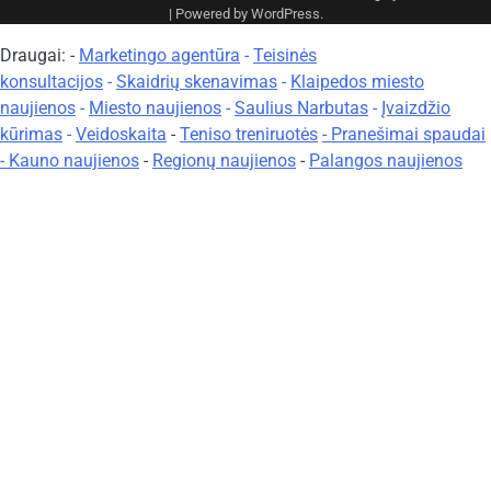
| Powered by
WordPress
.
Draugai: -
Marketingo agentūra
-
Teisinės
konsultacijos
-
Skaidrių skenavimas
-
Klaipedos miesto
naujienos
-
Miesto naujienos
-
Saulius Narbutas
-
Įvaizdžio
kūrimas
-
Veidoskaita
-
Teniso treniruotės
- Pranešimai spaudai
-
Kauno naujienos
-
Regionų naujienos
-
Palangos naujienos