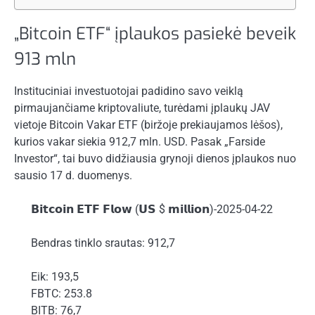
„Bitcoin ETF“ įplaukos pasiekė beveik
913 mln
Instituciniai investuotojai padidino savo veiklą
pirmaujančiame kriptovaliute, turėdami įplaukų JAV
vietoje
Bitcoin
Vakar ETF (biržoje prekiaujamos lėšos),
kurios vakar siekia 912,7 mln. USD. Pasak „Farside
Investor“, tai buvo didžiausia grynoji dienos įplaukos nuo
sausio 17 d.
duomenys
.
𝗕𝗶𝘁𝗰𝗼𝗶𝗻 𝗘𝗧𝗙 𝗙𝗹𝗼𝘄 (𝗨𝗦 $ 𝗺𝗶𝗹𝗹𝗶𝗼𝗻)-2025-04-22
Bendras tinklo srautas: 912,7
Eik: 193,5
FBTC: 253.8
BITB: 76,7