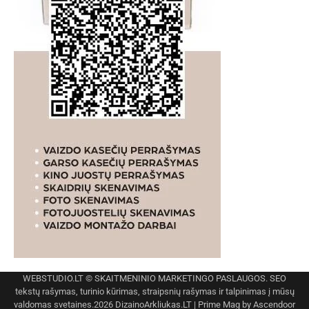
WEBSTUDIO.LT
© SKAITMENINIO MARKETINGO PASLAUGOS. SEO
tekstų rašymas, turinio kūrimas, straipsnių rašymas ir talpinimas į mūsų
valdomas svetaines.2026
DizainoArkliukas.LT
| Prime Mag by
Ascendoor