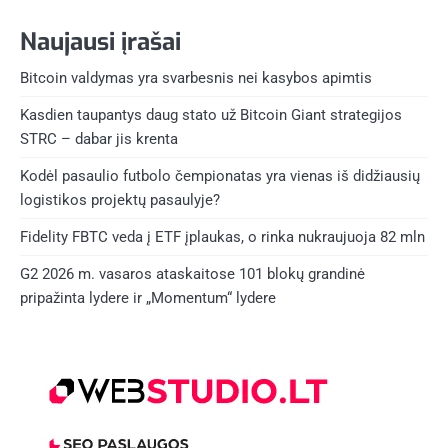
Naujausi įrašai
Bitcoin valdymas yra svarbesnis nei kasybos apimtis
Kasdien taupantys daug stato už Bitcoin Giant strategijos
STRC – dabar jis krenta
Kodėl pasaulio futbolo čempionatas yra vienas iš didžiausių
logistikos projektų pasaulyje?
Fidelity FBTC veda į ETF įplaukas, o rinka nukraujuoja 82 mln
G2 2026 m. vasaros ataskaitose 101 blokų grandinė
pripažinta lydere ir „Momentum“ lydere