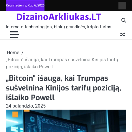
Skip
Ketvirtadienis, Rgp 6, 2026
Intern
to
DizainoArkliukas.LT
techno
content
šviet
ir
Interneto technologijos, blokų grandinės, kripto turtas
moksl
blokų
grand
-
Pagrin
Home
„Bitcoin“ išauga, kai Trumpas sušvelnina Kinijos tarifų
poziciją, išlaiko Powell
„Bitcoin“ išauga, kai Trumpas
sušvelnina Kinijos tarifų poziciją,
išlaiko Powell
24 balandžio, 2025