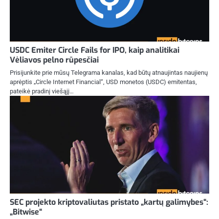
USDC Emiter Circle Fails for IPO, kaip analitikai
Vėliavos pelno rūpesčiai
Prisijunkite prie mūsų Telegrama kanalas, kad būtų atnaujintas naujienų
aprėptis „Circle Internet Financial“, USD monetos (USDC) emitentas,
pateikė pradinį viešąjį…
SEC projekto kriptovaliutas pristato „kartų galimybes“:
„Bitwise“