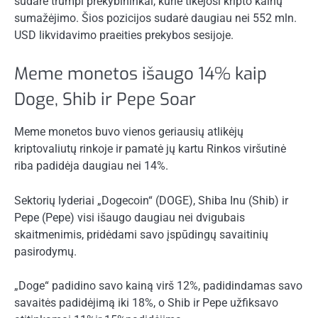
sudarė trumpi prekybininkai, kurie tikėjosi kripto kainų
sumažėjimo. Šios pozicijos sudarė daugiau nei 552 mln.
USD likvidavimo praeities prekybos sesijoje.
Meme monetos išaugo 14% kaip
Doge, Shib ir Pepe Soar
Meme monetos buvo vienos geriausių atlikėjų
kriptovaliutų rinkoje ir pamatė jų kartu
Rinkos viršutinė
riba
padidėja daugiau nei 14%.
Sektorių lyderiai „Dogecoin“ (DOGE), Shiba Inu (Shib) ir
Pepe (Pepe) visi išaugo daugiau nei dvigubais
skaitmenimis, pridėdami savo įspūdingų savaitinių
pasirodymų.
„Doge“ padidino savo kainą virš 12%, padidindamas savo
savaitės padidėjimą iki 18%, o Shib ir Pepe užfiksavo