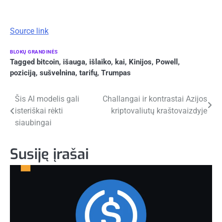
Source link
BLOKŲ GRANDINĖS
Tagged
bitcoin
,
išauga
,
išlaiko
,
kai
,
Kinijos
,
Powell
,
poziciją
,
sušvelnina
,
tarifų
,
Trumpas
Navigacija
Šis AI modelis gali
Challangai ir kontrastai Azijos
isteriškai rėkti
kriptovaliutų kraštovaizdyje
tarp
siaubingai
įrašų
Susiję įrašai