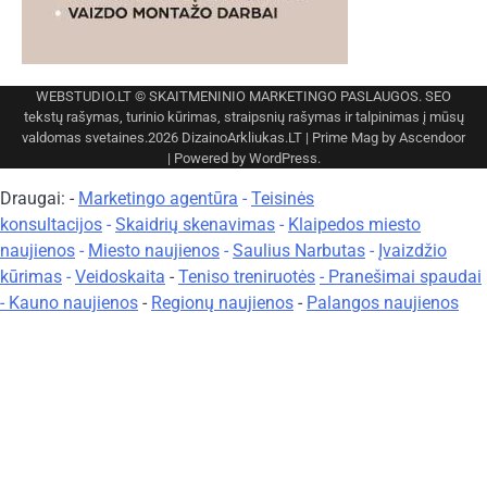
WEBSTUDIO.LT
© SKAITMENINIO MARKETINGO PASLAUGOS. SEO
tekstų rašymas, turinio kūrimas, straipsnių rašymas ir talpinimas į mūsų
valdomas svetaines.2026
DizainoArkliukas.LT
| Prime Mag by
Ascendoor
| Powered by
WordPress
.
Draugai: -
Marketingo agentūra
-
Teisinės
konsultacijos
-
Skaidrių skenavimas
-
Klaipedos miesto
naujienos
-
Miesto naujienos
-
Saulius Narbutas
-
Įvaizdžio
kūrimas
-
Veidoskaita
-
Teniso treniruotės
- Pranešimai spaudai
-
Kauno naujienos
-
Regionų naujienos
-
Palangos naujienos