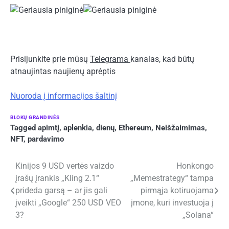
Prisijunkite prie mūsų
Telegrama
kanalas, kad būtų
atnaujintas naujienų aprėptis
Nuoroda į informacijos šaltinį
BLOKŲ GRANDINĖS
Tagged
apimtį
,
aplenkia
,
dienų
,
Ethereum
,
Neišžaimimas
,
NFT
,
pardavimo
Navigacija
Kinijos 9 USD vertės vaizdo
Honkongo
įrašų įrankis „Kling 2.1“
„Memestrategy“ tampa
tarp
prideda garsą – ar jis gali
pirmąja kotiruojama
įrašų
įveikti „Google“ 250 USD VEO
įmone, kuri investuoja į
3?
„Solana“