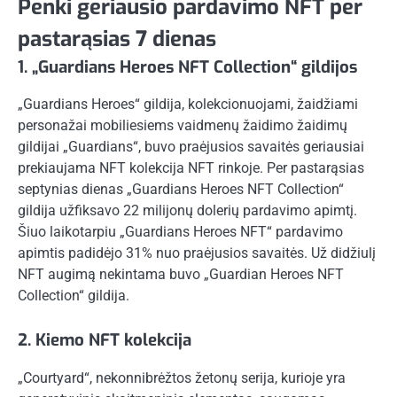
Penki geriausio pardavimo NFT per
pastarąsias 7 dienas
1. „Guardians Heroes NFT Collection“ gildijos
„Guardians Heroes“ gildija, kolekcionuojami, žaidžiami
personažai mobiliesiems vaidmenų žaidimo žaidimų
gildijai „Guardians“, buvo praėjusios savaitės geriausiai
prekiaujama NFT kolekcija NFT rinkoje. Per pastarąsias
septynias dienas „Guardians Heroes NFT Collection“
gildija užfiksavo 22 milijonų dolerių pardavimo apimtį.
Šiuo laikotarpiu „Guardians Heroes NFT“ pardavimo
apimtis padidėjo 31% nuo praėjusios savaitės. Už didžiulį
NFT augimą nekintama buvo „Guardian Heroes NFT
Collection“ gildija.
2. Kiemo NFT kolekcija
„Courtyard“, nekonnibrėžtos žetonų serija, kurioje yra