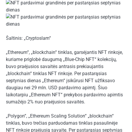
Šaltinis: „Cryptoslam“
„Ethereum“, „blockchain“ tinklas, garsėjantis NFT rinkoje,
kuriame priglobė daugumą „Blue-Chip NFT“ kolekcijų,
buvo praėjusios savaitės antrasis prekiaujantis
„blockchain“ tinklas NFT rinkoje. Per pastarąsias
septynias dienas „Ethereum“ įsikūrusi NFT užfiksavo
daugiau nei 29 mln. USD pardavimo apimtį. Šiuo
laikotarpiu „Ethereum NFT“ prekybos pardavimo apimtis
sumažėjo 2% nuo praėjusios savaitės.
„Polygon“, „Ethereum Scaling Solution“ „blockchain“
tinklas, buvo trečias parduodamas tinklas pasaulinėje
NFT rinkoje praėjusią savaitę. Per pastarąsias septynias