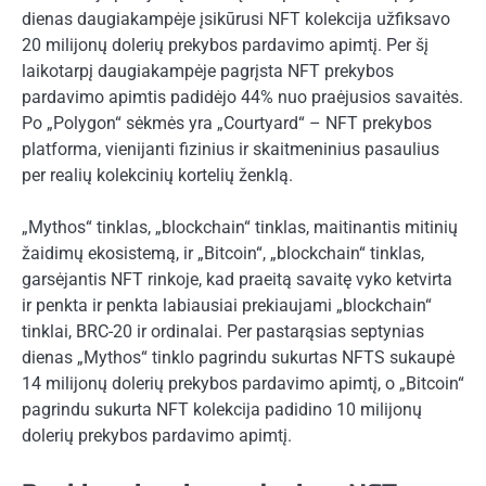
dienas daugiakampėje įsikūrusi NFT kolekcija užfiksavo
20 milijonų dolerių prekybos pardavimo apimtį. Per šį
laikotarpį daugiakampėje pagrįsta NFT prekybos
pardavimo apimtis padidėjo 44% nuo praėjusios savaitės.
Po „Polygon“ sėkmės yra „Courtyard“ – NFT prekybos
platforma, vienijanti fizinius ir skaitmeninius pasaulius
per realių kolekcinių kortelių ženklą.
„Mythos“ tinklas, „blockchain“ tinklas, maitinantis mitinių
žaidimų ekosistemą, ir „Bitcoin“, „blockchain“ tinklas,
garsėjantis NFT rinkoje, kad praeitą savaitę vyko ketvirta
ir penkta ir penkta labiausiai prekiaujami „blockchain“
tinklai, BRC-20 ir ordinalai. Per pastarąsias septynias
dienas „Mythos“ tinklo pagrindu sukurtas NFTS sukaupė
14 milijonų dolerių prekybos pardavimo apimtį, o „Bitcoin“
pagrindu sukurta NFT kolekcija padidino 10 milijonų
dolerių prekybos pardavimo apimtį.