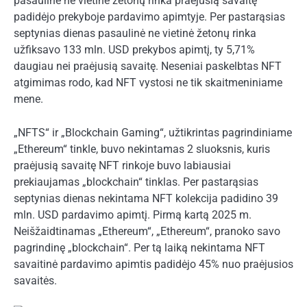
pasaulinė ne vietinė žetonų rinka praėjusią savaitę
padidėjo prekyboje pardavimo apimtyje. Per pastarąsias
septynias dienas pasaulinė ne vietinė žetonų rinka
užfiksavo 133 mln. USD prekybos apimtį, ty 5,71%
daugiau nei praėjusią savaitę. Neseniai paskelbtas NFT
atgimimas rodo, kad NFT vystosi ne tik skaitmeniniame
mene.
„NFTS“ ir „Blockchain Gaming“, užtikrintas pagrindiniame
„Ethereum“ tinkle, buvo nekintamas 2 sluoksnis, kuris
praėjusią savaitę NFT rinkoje buvo labiausiai
prekiaujamas „blockchain“ tinklas. Per pastarąsias
septynias dienas nekintama NFT kolekcija padidino 39
mln. USD pardavimo apimtį. Pirmą kartą 2025 m.
Neišžaidtinamas „Ethereum“, „Ethereum“, pranoko savo
pagrindinę „blockchain“. Per tą laiką nekintama NFT
savaitinė pardavimo apimtis padidėjo 45% nuo praėjusios
savaitės.