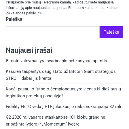
Prisijunkite prie mūsų Telegrama kanalą, kad gautumėte naujausią
informaciją apie naujausias naujienas Ethereum kaina per paskutines
24 valandas pakilo 7%,…
Paieška
Paieška
Naujausi įrašai
Bitcoin valdymas yra svarbesnis nei kasybos apimtis
Kasdien taupantys daug stato už Bitcoin Giant strategijos
STRC – dabar jis krenta
Kodėl pasaulio futbolo čempionatas yra vienas iš didžiausių
logistikos projektų pasaulyje?
Fidelity FBTC veda į ETF įplaukas, o rinka nukraujuoja 82 mln
G2 2026 m. vasaros ataskaitose 101 blokų grandinė
pripažinta lydere ir „Momentum“ lydere