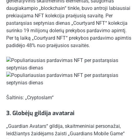
generatyvinis skaitmeninis elementas, saugomas
daugiakampio „blockchain“ tinkle, buvo antroji labiausiai
prekiaujama NFT kolekcija praėjusią savaitę. Per
pastarąsias septynias dienas „Courtyard NFT“ kolekcija
surinko 19 milijonų dolerių prekybos pardavimo apimtį.
Per tą laiką „Courtyard NFT“ prekybos pardavimo apimtis
padidėjo 48% nuo praėjusios savaitės.
Šaltinis: „Cryptoslam“
3. Globėjų gildija avatarai
„Guardian Avatars“ gildija, skaitmeniniai personažai,
leidžiantys žaidėjams žaisti „Guardians Mobile Game“