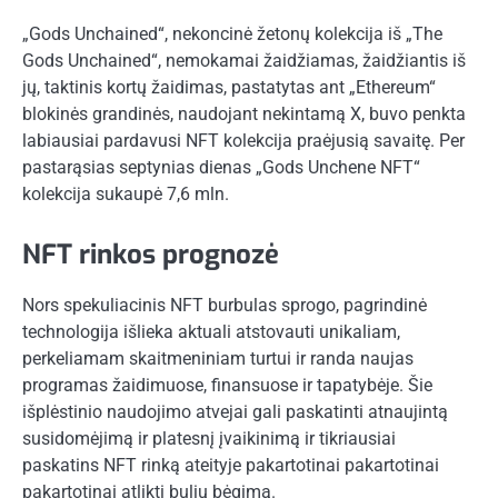
„Gods Unchained“, nekoncinė žetonų kolekcija iš „The
Gods Unchained“, nemokamai žaidžiamas, žaidžiantis iš
jų, taktinis kortų žaidimas, pastatytas ant „Ethereum“
blokinės grandinės, naudojant nekintamą X, buvo penkta
labiausiai pardavusi NFT kolekcija praėjusią savaitę. Per
pastarąsias septynias dienas „Gods Unchene NFT“
kolekcija sukaupė 7,6 mln.
NFT rinkos prognozė
Nors spekuliacinis NFT burbulas sprogo, pagrindinė
technologija išlieka aktuali atstovauti unikaliam,
perkeliamam skaitmeniniam turtui ir randa naujas
programas žaidimuose, finansuose ir tapatybėje. Šie
išplėstinio naudojimo atvejai gali paskatinti atnaujintą
susidomėjimą ir platesnį įvaikinimą ir tikriausiai
paskatins NFT rinką ateityje pakartotinai pakartotinai
pakartotinai atlikti bulių bėgimą.