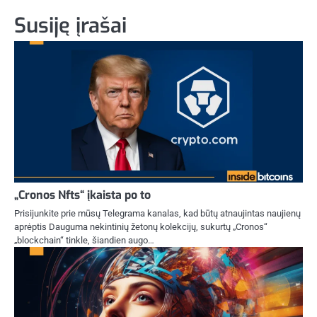
Susiję įrašai
„Cronos Nfts“ įkaista po to
Prisijunkite prie mūsų Telegrama kanalas, kad būtų atnaujintas naujienų
aprėptis Dauguma nekintinių žetonų kolekcijų, sukurtų „Cronos“
„blockchain“ tinkle, šiandien augo…