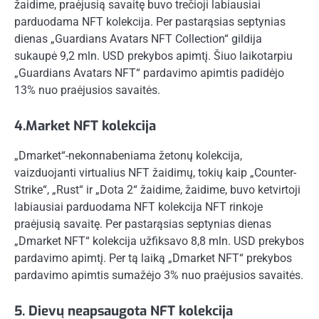
žaidime, praėjusią savaitę buvo trečioji labiausiai
parduodama NFT kolekcija. Per pastarąsias septynias
dienas „Guardians Avatars NFT Collection“ gildija
sukaupė 9,2 mln. USD prekybos apimtį. Šiuo laikotarpiu
„Guardians Avatars NFT“ pardavimo apimtis padidėjo
13% nuo praėjusios savaitės.
4.Market NFT kolekcija
„Dmarket“-nekonnabeniama žetonų kolekcija,
vaizduojanti virtualius NFT žaidimų, tokių kaip „Counter-
Strike“, „Rust“ ir „Dota 2“ žaidime, žaidime, buvo ketvirtoji
labiausiai parduodama NFT kolekcija NFT rinkoje
praėjusią savaitę. Per pastarąsias septynias dienas
„Dmarket NFT“ kolekcija užfiksavo 8,8 mln. USD prekybos
pardavimo apimtį. Per tą laiką „Dmarket NFT“ prekybos
pardavimo apimtis sumažėjo 3% nuo praėjusios savaitės.
5. Dievų neapsaugota NFT kolekcija