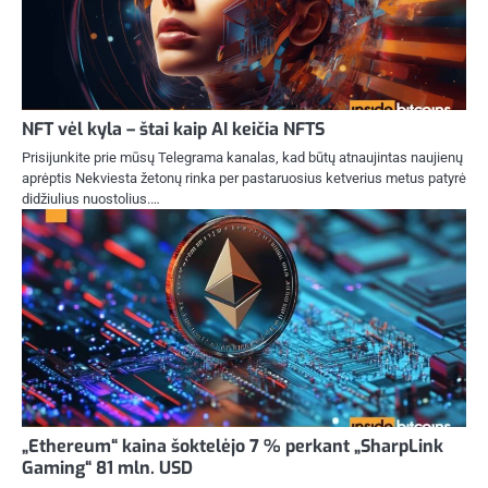
NFT vėl kyla – štai kaip AI keičia NFTS
Prisijunkite prie mūsų Telegrama kanalas, kad būtų atnaujintas naujienų
aprėptis Nekviesta žetonų rinka per pastaruosius ketverius metus patyrė
didžiulius nuostolius.…
„Ethereum“ kaina šoktelėjo 7 % perkant „SharpLink
Gaming“ 81 mln. USD