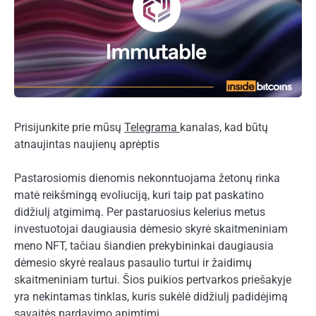
Prisijunkite prie mūsų
Telegrama
kanalas, kad būtų
atnaujintas naujienų aprėptis
Pastarosiomis dienomis nekonntuojama žetonų rinka
matė reikšmingą evoliuciją, kuri taip pat paskatino
didžiulį atgimimą. Per pastaruosius kelerius metus
investuotojai daugiausia dėmesio skyrė skaitmeniniam
meno NFT, tačiau šiandien prekybininkai daugiausia
dėmesio skyrė realaus pasaulio turtui ir žaidimų
skaitmeniniam turtui. Šios puikios pertvarkos priešakyje
yra nekintamas tinklas, kuris sukėlė didžiulį padidėjimą
savaitės pardavimo apimtimi.