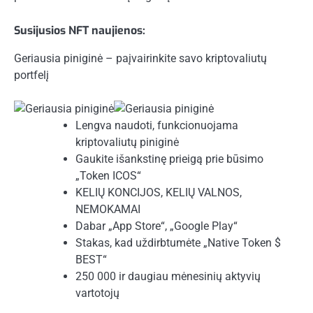
Susijusios NFT naujienos:
Geriausia piniginė – paįvairinkite savo kriptovaliutų
portfelį
Lengva naudoti, funkcionuojama
kriptovaliutų piniginė
Gaukite išankstinę prieigą prie būsimo
„Token ICOS“
KELIŲ KONCIJOS, KELIŲ VALNOS,
NEMOKAMAI
Dabar „App Store“, „Google Play“
Stakas, kad uždirbtumėte „Native Token $
BEST“
250 000 ir daugiau mėnesinių aktyvių
vartotojų