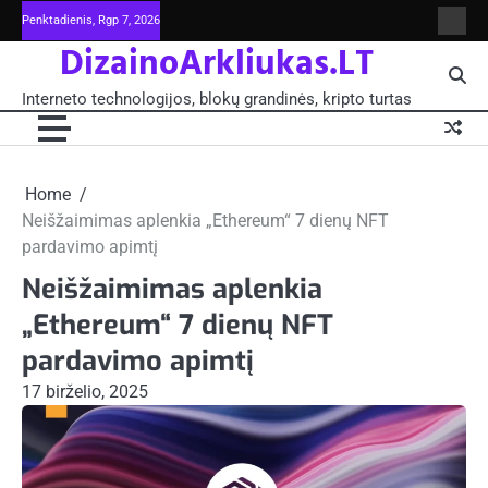
Skip
Penktadienis, Rgp 7, 2026
Intern
to
DizainoArkliukas.LT
techno
content
šviet
ir
Interneto technologijos, blokų grandinės, kripto turtas
moksl
blokų
grand
-
Pagrin
Home
Neišžaimimas aplenkia „Ethereum“ 7 dienų NFT
pardavimo apimtį
Neišžaimimas aplenkia
„Ethereum“ 7 dienų NFT
pardavimo apimtį
17 birželio, 2025