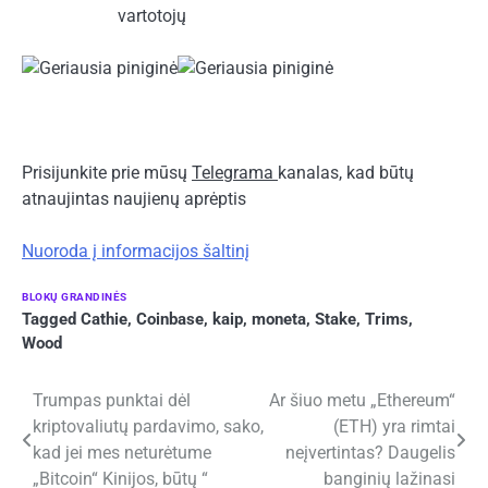
vartotojų
Prisijunkite prie mūsų
Telegrama
kanalas, kad būtų
atnaujintas naujienų aprėptis
Nuoroda į informacijos šaltinį
BLOKŲ GRANDINĖS
Tagged
Cathie
,
Coinbase
,
kaip
,
moneta
,
Stake
,
Trims
,
Wood
Navigacija
Trumpas punktai dėl
Ar šiuo metu „Ethereum“
kriptovaliutų pardavimo, sako,
(ETH) yra rimtai
tarp
kad jei mes neturėtume
neįvertintas? Daugelis
įrašų
„Bitcoin“ Kinijos, būtų “
banginių lažinasi