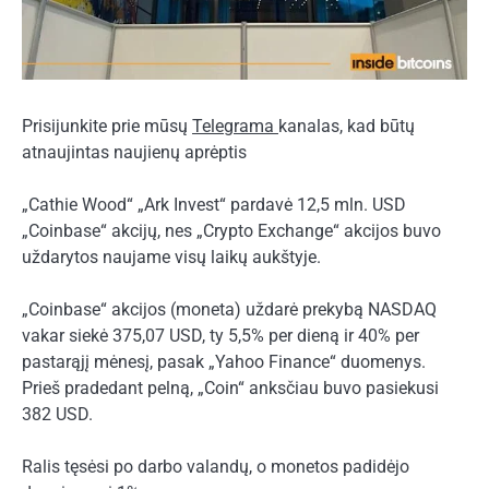
Prisijunkite prie mūsų
Telegrama
kanalas, kad būtų
atnaujintas naujienų aprėptis
„Cathie Wood“ „Ark Invest“ pardavė 12,5 mln. USD
„Coinbase“ akcijų, nes „Crypto Exchange“ akcijos buvo
uždarytos naujame visų laikų aukštyje.
„Coinbase“ akcijos (moneta) uždarė prekybą NASDAQ
vakar siekė 375,07 USD, ty 5,5% per dieną ir 40% per
pastarąjį mėnesį, pasak „Yahoo Finance“
duomenys
.
Prieš pradedant pelną, „Coin“ anksčiau buvo pasiekusi
382 USD.
Ralis tęsėsi po darbo valandų, o monetos padidėjo