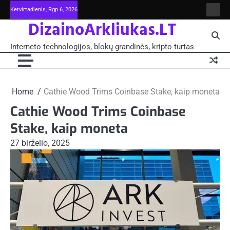
Skip
Ketvirtadienis, Rgp 6, 2026
Intern
to
DizainoArkliukas.LT
techno
content
šviet
ir
Interneto technologijos, blokų grandinės, kripto turtas
moksl
blokų
grand
-
Pagrin
Home
Cathie Wood Trims Coinbase Stake, kaip moneta
Cathie Wood Trims Coinbase
Stake, kaip moneta
27 birželio, 2025