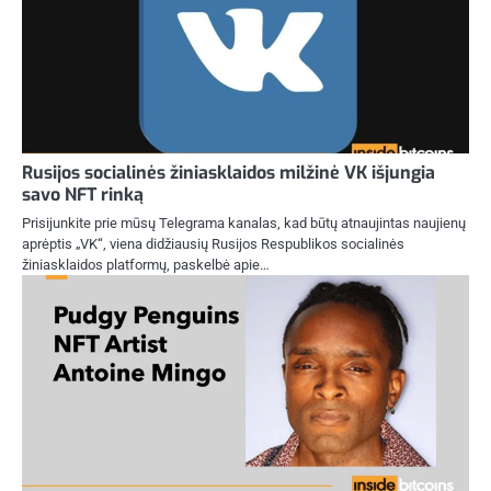
Rusijos socialinės žiniasklaidos milžinė VK išjungia
savo NFT rinką
Prisijunkite prie mūsų Telegrama kanalas, kad būtų atnaujintas naujienų
aprėptis „VK“, viena didžiausių Rusijos Respublikos socialinės
žiniasklaidos platformų, paskelbė apie…