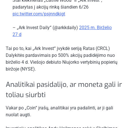
Štai kiekvienas „Cathie Wood“ ir „Ark Invest“,
padarytas į akcijų rinką šiandien 6/26
pic.twitter.com/psjnndkigt
– „Ark Invest Daily“ (@arkkdaily)
2025 m. Birželio
27 d
Tai po to, kai „Ark Invest“ įvykdė seriją
Ratas
(CRCL)
Dalykitės pardavimais po 500% akcijų padidėjimo nuo
birželio 4 d. Viešojo debiuto Niujorko vertybinių popierių
biržoje (NYSE).
Analitikai pasidalijo, ar moneta gali ir
toliau siurbti
Vakar po „Coin“ įrašų, analitikai yra padalinti, ar ji gali
nuolat augti.