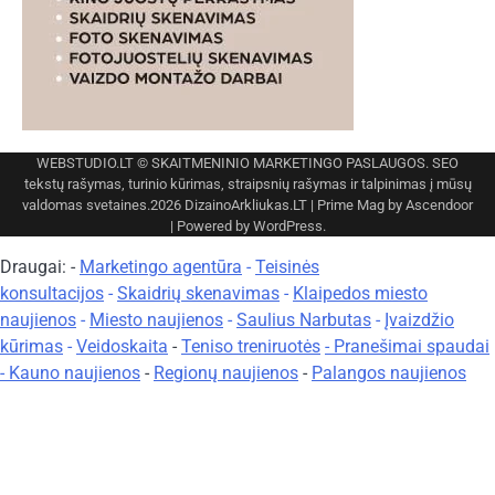
WEBSTUDIO.LT
© SKAITMENINIO MARKETINGO PASLAUGOS. SEO
tekstų rašymas, turinio kūrimas, straipsnių rašymas ir talpinimas į mūsų
valdomas svetaines.2026
DizainoArkliukas.LT
| Prime Mag by
Ascendoor
| Powered by
WordPress
.
Draugai: -
Marketingo agentūra
-
Teisinės
konsultacijos
-
Skaidrių skenavimas
-
Klaipedos miesto
naujienos
-
Miesto naujienos
-
Saulius Narbutas
-
Įvaizdžio
kūrimas
-
Veidoskaita
-
Teniso treniruotės
- Pranešimai spaudai
-
Kauno naujienos
-
Regionų naujienos
-
Palangos naujienos