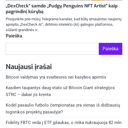
„DexCheck“ samdo „Pudgy Penguins NFT Artist“ kaip
pagrindinį kūrybą
Prisijunkite prie mūsų Telegrama kanalas, kad būtų atnaujintas naujienų
aprėptis „DexCheck AI“, dirbtinio intelekto (AI) galingos platformos,
siūlanti grandinės ir…
Paieška
Paieška
Naujausi įrašai
Bitcoin valdymas yra svarbesnis nei kasybos apimtis
Kasdien taupantys daug stato už Bitcoin Giant strategijos
STRC – dabar jis krenta
Kodėl pasaulio futbolo čempionatas yra vienas iš didžiausių
logistikos projektų pasaulyje?
Fidelity FBTC veda į ETF įplaukas, o rinka nukraujuoja 82 mln