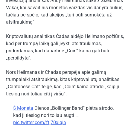
Investicijų analitikas Andy Heilmanas sakė x
Skelbimas
Vakar, kai savaitinis monetos vaizdas vis dar yra bulius,
tačiau perspėjo, kad akcijos „turi būti sumokėta už
atsitraukimą“.
Kriptovaliutų analitikas Čadas
aidėjo
Heilmano požiūris,
kad per trumpą laiką gali įvykti atsitraukimas,
pridurdamas, kad dabartinė „Coin“ kaina gali būti
„perpildyta“.
Nors Heilmanas ir Chadas perspėja apie galimą
trumpalaikį atsitraukimą, kitas kriptovaliutų analitikas
„Cantonese Cat“ teigė, kad „Coin“ kaina atrodo „kaip ji
tiesiog nori toliau eiti į viršų“.
$ Moneta
Dienos „Bollinger Band“ plėtra atrodo,
kad ji tiesiog nori toliau augti …
pic.twitter.com/ftj70xlqia