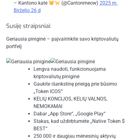
– Kantono katė
(@Cantonmeow)
2025 m.
Birželio 26 d
Susiję straipsniai:
Geriausia piniginė – paįvairinkite savo kriptovaliutų
portfelį
Lengva naudoti, funkcionuojama
kriptovaliutų piniginė
Gaukite išankstinę prieigą prie būsimo
„Token ICOS“
KELIŲ KONCIJOS, KELIŲ VALNOS,
NEMOKAMAI
Dabar „App Store“, „Google Play“
Stakas, kad uždirbtumėte „Native Token $
BEST“
250 000 ir daugiau mėnesinių aktyvių