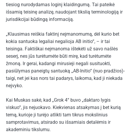
tiesiog nurodydamas loginį klaidingumą. Tai pateikė
išsamią teisinę analizę, naudojant tikslią terminologiją ir
jurisdikcijai būdingą informaciją.
„Klausimas reiškia faktinį neįmanomumą, dėl kurio bet
kokia santuoka legaliai negalioja AB initio“, – ir tai
teisinga. Faktiškai neįmanoma ištekėti už savo našlės
seserį, nes jūs turėtumėte būti mirę, kad turėtumėte
žmoną. Ir gerai, kadangi mirusieji negali susituokti,
pasiūlymas paneigtų santuoką „AB-Initio“ (nuo pradžios)-
taigi, net jei kas nors tai padarys, laikoma, kad ji niekada
neįvyko.
Kai Muskas sakė, kad „Grok 4“ buvo „daktaro lygis
viskuo“, jis nejuokavo. Kiekvienas atsakymas į bet kurią
temą, kurioje ji turėjo atlikti tam tikrus mokslinius
samprotavimus, atsirado su išsamiais detalėmis ir
akademiniu tikslumu.