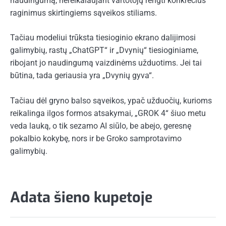
naudingumą, nereikalaujant vartotojų rengti konkrečius
raginimus skirtingiems sąveikos stiliams.
Tačiau modeliui trūksta tiesioginio ekrano dalijimosi
galimybių, rastų „ChatGPT“ ir „Dvynių“ tiesioginiame,
ribojant jo naudingumą vaizdinėms užduotims. Jei tai
būtina, tada geriausia yra „Dvynių gyva“.
Tačiau dėl gryno balso sąveikos, ypač užduočių, kurioms
reikalinga ilgos formos atsakymai, „GROK 4“ šiuo metu
veda lauką, o tik sezamo AI siūlo, be abejo, geresnę
pokalbio kokybę, nors ir be Groko samprotavimo
galimybių.
Adata šieno kupetoje