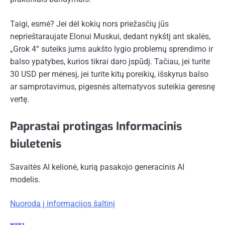
Taigi, esmė? Jei dėl kokių nors priežasčių jūs
neprieštaraujate Elonui Muskui, dedant nykštį ant skalės,
„Grok 4“ suteiks jums aukšto lygio problemų sprendimo ir
balso ypatybes, kurios tikrai daro įspūdį. Tačiau, jei turite
30 USD per mėnesį, jei turite kitų poreikių, išskyrus balso
ar samprotavimus, pigesnės alternatyvos suteikia geresnę
vertę.
Paprastai protingas
Informacinis
biuletenis
Savaitės AI kelionė, kurią pasakojo generacinis AI
modelis.
Nuoroda į informacijos šaltinį
WEB3