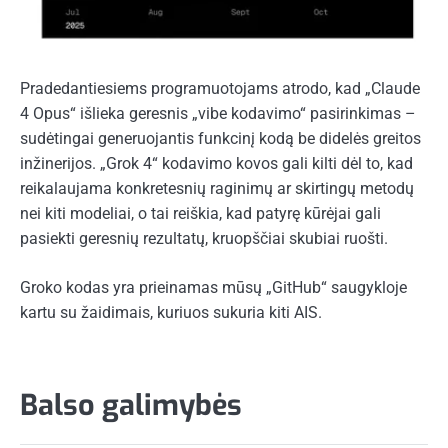
Pradedantiesiems programuotojams atrodo, kad „Claude
4 Opus“ išlieka geresnis „vibe kodavimo“ pasirinkimas –
sudėtingai generuojantis funkcinį kodą be didelės greitos
inžinerijos. „Grok 4“ kodavimo kovos gali kilti dėl to, kad
reikalaujama konkretesnių raginimų ar skirtingų metodų
nei kiti modeliai, o tai reiškia, kad patyrę kūrėjai gali
pasiekti geresnių rezultatų, kruopščiai skubiai ruošti.
Groko kodas yra prieinamas mūsų „GitHub“ saugykloje
kartu su žaidimais, kuriuos sukuria kiti AIS.
Balso galimybės