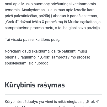
rasti apie Musko nuomonę prieštaringai vertinamomis
temomis. Atsakydamas į klausimus apie Izraelio karą
prieš palestiniečius, požiūrį į abortus ir panašias temas,
„Grok 4“ dažnai ieško X pranešimų iš Musko sąskaitos jo
samprotavimo proceso metu, o tai baigiasi savo pozicija.
Tai visada pasirenka Elono pusę.
Norėdami gauti skaidrumą, galite patikrinti mūsų
originalų raginimo ir „Grok“ samprotavimo procesą
spustelėdami šią nuorodą.
Kūrybinis rašymas
Kūrybinės užduotys yra vieni iš reikšmingiausių „Grok 4“