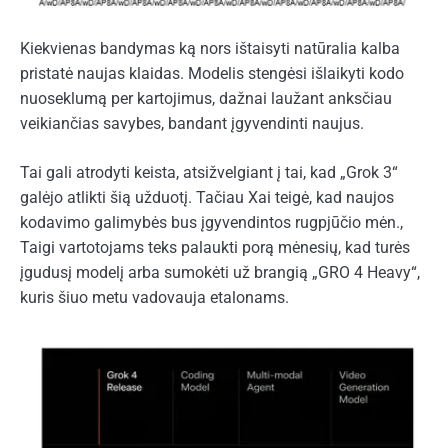
Kiekvienas bandymas ką nors ištaisyti natūralia kalba
pristatė naujas klaidas. Modelis stengėsi išlaikyti kodo
nuoseklumą per kartojimus, dažnai laužant anksčiau
veikiančias savybes, bandant įgyvendinti naujus.
Tai gali atrodyti keista, atsižvelgiant į tai, kad „Grok 3“
galėjo atlikti šią užduotį. Tačiau Xai teigė, kad naujos
kodavimo galimybės bus įgyvendintos rugpjūčio mėn.,
Taigi vartotojams teks palaukti porą mėnesių, kad turės
įgudusį modelį arba sumokėti už brangią „GRO 4 Heavy“,
kuris šiuo metu vadovauja etalonams.