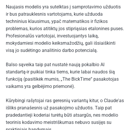
Naujasis modelis yra sutelktas į samprotavimo užduotis
ir bus patrauklesnis vartotojams, kurie užduoda
techninius klausimus, ypač matematikos ir fizikos
problemas, kurios atitiktų jos stipriąsias etalonines puses.
Profesionalūs vartotojai, investuojantys laiką,
mokydamiesi modelio keiksmažodžių, gali išsiaiškinti
visą jo sudėtingo analitinio darbo potencialą.
Balso sąveika taip pat nustatė naują pokalbio AI
standartą-ir puikiai tinka tiems, kurie labai naudos šią
funkciją (pasitikėk mumis, „The BickTime“ pasakotojas
vaikams yra gelbėjimo priemonė).
Kūrybingi rašytojai ras geresnių variantų kitur, o Claude'as
išliks pranašesnis už pasakojimo užduotis. Taip pat
pradedantieji koderiai turėtų būti atsargūs, nes modelio
teorinis kodavimo meistriškumas nebuvo susijęs su
praktiniais bandymais.