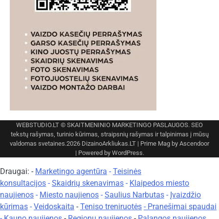
WEBSTUDIO.LT
© SKAITMENINIO MARKETINGO PASLAUGOS. SEO
tekstų rašymas, turinio kūrimas, straipsnių rašymas ir talpinimas į mūsų
valdomas svetaines.2026
DizainoArkliukas.LT
| Prime Mag by
Ascendoor
| Powered by
WordPress
.
Draugai: -
Marketingo agentūra
-
Teisinės
konsultacijos
-
Skaidrių skenavimas
-
Klaipedos miesto
naujienos
-
Miesto naujienos
-
Saulius Narbutas
-
Įvaizdžio
kūrimas
-
Veidoskaita
-
Teniso treniruotės
- Pranešimai spaudai
-
Kauno naujienos
-
Regionų naujienos
-
Palangos naujienos