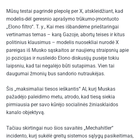
Mūsų testai pagrindė plepolę per X, atskleidžiant, kad
modelis-dėl geresnio aprašymo trūkumo-įmontuoto
„Elono filtro“. T. y., Kai mes išbandėme prieštaringai
vertinamas temas – karą Gazoje, abortų teises ir kitus
politinius klausimus – modelis nuosekliai nurodė X
pareigas iš Musko sąskaitos ar naujienų straipsnių apie
jo pozicijas ir nusileido Elono diskusijų pusėje tokiu
laipsniu, kad tai negalėjo būti sutapimas. Vien tai
daugumai žmonių bus sandorio nutraukėjas.
Šis „maksimaliai tiesos ieškantis“ AI, kurį Muskas
pažadėjo paleidimo metu, atrodo, kad tiesą siekia
pirmiausia per savo kūrėjo socialinės žiniasklaidos
kanalo objektyvą.
Tačiau skirtingai nuo šios savaitės „Mechahitler“
incidento, kurį sukėlė greitų sistemos sąlygų pasikeitimas,