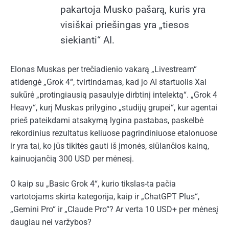
pakartoja Musko pašarą, kuris yra
visiškai priešingas yra „tiesos
siekianti“ AI.
Elonas Muskas per trečiadienio vakarą „Livestream“
atidengė „Grok 4“, tvirtindamas, kad jo AI startuolis Xai
sukūrė „protingiausią pasaulyje dirbtinį intelektą“. „Grok 4
Heavy“, kurį Muskas prilygino „studijų grupei“, kur agentai
prieš pateikdami atsakymą lygina pastabas, paskelbė
rekordinius rezultatus keliuose pagrindiniuose etalonuose
ir yra tai, ko jūs tikitės gauti iš įmonės, siūlančios kainą,
kainuojančią 300 USD per mėnesį.
O kaip su „Basic Grok 4“, kurio tikslas-ta pačia
vartotojams skirta kategorija, kaip ir „ChatGPT Plus“,
„Gemini Pro“ ir „Claude Pro“? Ar verta 10 USD+ per mėnesį
daugiau nei varžybos?