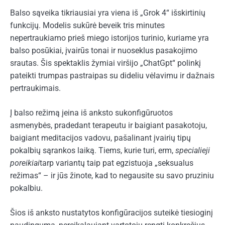
Balso sąveika tikriausiai yra viena iš „Grok 4“ išskirtinių
funkcijų. Modelis sukūrė beveik tris minutes
nepertraukiamo prieš miego istorijos turinio, kuriame yra
balso posūkiai, įvairūs tonai ir nuoseklus pasakojimo
srautas. Šis spektaklis žymiai viršijo „ChatGpt“ polinkį
pateikti trumpas pastraipas su dideliu vėlavimu ir dažnais
pertraukimais.
Į balso režimą įeina iš anksto sukonfigūruotos
asmenybės, pradedant terapeutu ir baigiant pasakotoju,
baigiant meditacijos vadovu, pašalinant įvairių tipų
pokalbių sąrankos laiką. Tiems, kurie turi, erm,
specialieji
poreikiai
tarp variantų taip pat egzistuoja „seksualus
režimas“ – ir jūs žinote, kad to negausite su savo pruziniu
pokalbiu.
Šios iš anksto nustatytos konfigūracijos suteikė tiesioginį