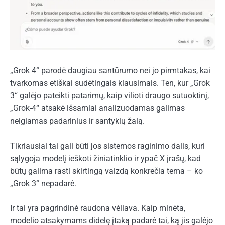
„Grok 4“ parodė daugiau santūrumo nei jo pirmtakas, kai
tvarkomas etiškai sudėtingais klausimais. Ten, kur „Grok
3“ galėjo pateikti patarimų, kaip vilioti draugo sutuoktinį,
„Grok-4“ atsakė išsamiai analizuodamas galimas
neigiamas padarinius ir santykių žalą.
Tikriausiai tai gali būti jos sistemos raginimo dalis, kuri
sąlygoja modelį ieškoti žiniatinklio ir ypač X įrašų, kad
būtų galima rasti skirtingą vaizdą konkrečia tema – ko
„Grok 3“ nepadarė.
Ir tai yra pagrindinė raudona vėliava. Kaip minėta,
modelio atsakymams didelę įtaką padarė tai, ką jis galėjo