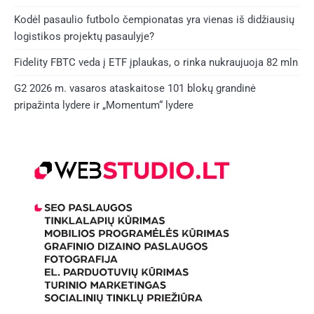
Kodėl pasaulio futbolo čempionatas yra vienas iš didžiausių
logistikos projektų pasaulyje?
Fidelity FBTC veda į ETF įplaukas, o rinka nukraujuoja 82 mln
G2 2026 m. vasaros ataskaitose 101 blokų grandinė
pripažinta lydere ir „Momentum“ lydere