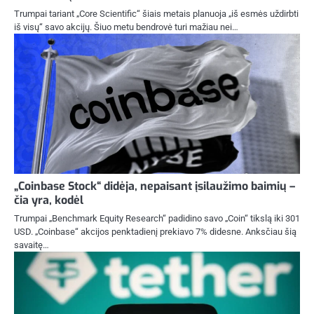
Trumpai tariant „Core Scientific“ šiais metais planuoja „iš esmės uždirbti
iš visų“ savo akcijų. Šiuo metu bendrovė turi mažiau nei…
„Coinbase Stock“ didėja, nepaisant įsilaužimo baimių –
čia yra, kodėl
Trumpai „Benchmark Equity Research“ padidino savo „Coin“ tikslą iki 301
USD. „Coinbase“ akcijos penktadienį prekiavo 7% didesne. Anksčiau šią
savaitę…