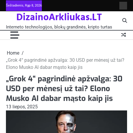
Skip
Šeštadienis, Rgp 8, 2026
Intern
to
DizainoArkliukas.LT
techno
content
šviet
ir
Interneto technologijos, blokų grandinės, kripto turtas
moksl
blokų
grand
-
Pagrin
Home
„Grok 4“ pagrindinė apžvalga: 30 USD per mėnesį už tai?
Elono Musko AI dabar mąsto kaip jis
„Grok 4“ pagrindinė apžvalga: 30
USD per mėnesį už tai? Elono
Musko AI dabar mąsto kaip jis
13 liepos, 2025