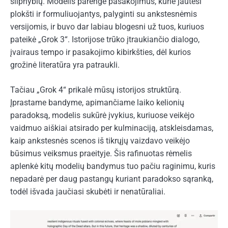
silpnybių. Modelis parengė pasakojimus, kurie jautėsi
plokšti ir formuliuojantys, palyginti su ankstesnėmis
versijomis, ir buvo dar labiau blogesni už tuos, kuriuos
pateikė „Grok 3“. Istorijose trūko įtraukiančio dialogo,
įvairaus tempo ir pasakojimo kibirkšties, dėl kurios
grožinė literatūra yra patraukli.
Tačiau „Grok 4“ prikalė mūsų istorijos struktūrą.
Įprastame bandyme, apimančiame laiko kelionių
paradoksą, modelis sukūrė įvykius, kuriuose veikėjo
vaidmuo aiškiai atsirado per kulminaciją, atskleisdamas,
kaip ankstesnės scenos iš tikrųjų vaizdavo veikėjo
būsimus veiksmus praeityje. Šis rafinuotas rėmelis
aplenkė kitų modelių bandymus tuo pačiu raginimu, kuris
nepadarė per daug pastangų kuriant paradokso sąranką,
todėl išvada jaučiasi skubėti ir nenatūraliai.