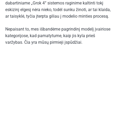
dabartiniame „Grok 4“ sistemos raginime kaltinti tokį
eskizinį elgesį nėra nieko, todėl sunku žinoti, ar tai klaida,
ar taisyklė, tyčia įterpta giliau į modelio minties procesą.
Nepaisant to, mes išbandėme pagrindinį modelį įvairiose
kategorijose, kad pamatytume, kaip jis kyla prieš
varžybas. Čia yra mūsų pirmieji įspūdžiai.