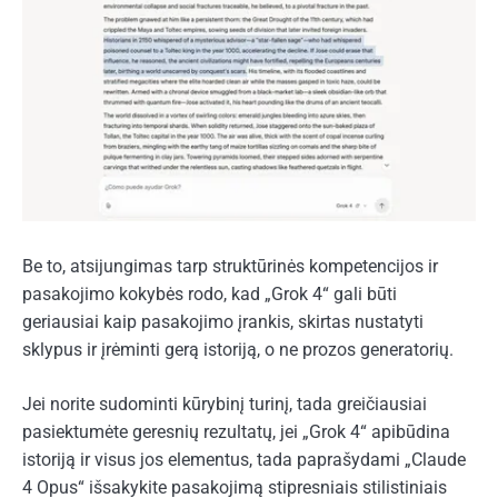
Be to, atsijungimas tarp struktūrinės kompetencijos ir
pasakojimo kokybės rodo, kad „Grok 4“ gali būti
geriausiai kaip pasakojimo įrankis, skirtas nustatyti
sklypus ir įrėminti gerą istoriją, o ne prozos generatorių.
Jei norite sudominti kūrybinį turinį, tada greičiausiai
pasiektumėte geresnių rezultatų, jei „Grok 4“ apibūdina
istoriją ir visus jos elementus, tada paprašydami „Claude
4 Opus“ išsakykite pasakojimą stipresniais stilistiniais