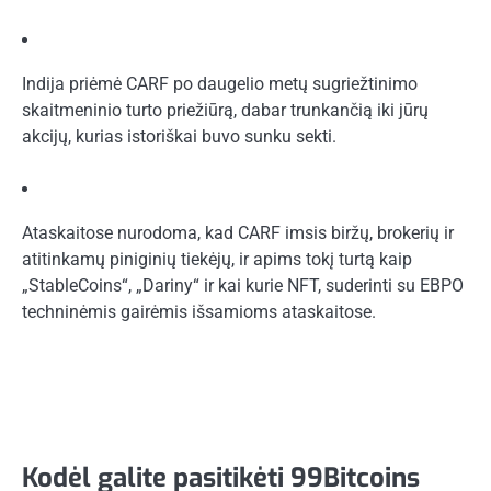
Indija priėmė CARF po daugelio metų sugriežtinimo
skaitmeninio turto priežiūrą, dabar trunkančią iki jūrų
akcijų, kurias istoriškai buvo sunku sekti.
Ataskaitose nurodoma, kad CARF imsis biržų, brokerių ir
atitinkamų piniginių tiekėjų, ir apims tokį turtą kaip
„StableCoins“, „Dariny“ ir kai kurie NFT, suderinti su EBPO
techninėmis gairėmis išsamioms ataskaitose.
Kodėl galite pasitikėti 99Bitcoins