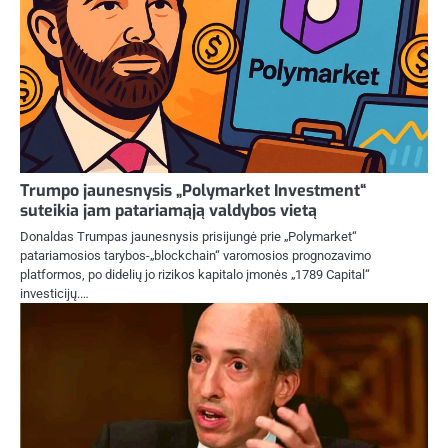
Trumpo jaunesnysis „Polymarket Investment“
suteikia jam patariamąją valdybos vietą
Donaldas Trumpas jaunesnysis prisijungė prie „Polymarket“
patariamosios tarybos-„blockchain“ varomosios prognozavimo
platformos, po didelių jo rizikos kapitalo įmonės „1789 Capital“
investicijų.…