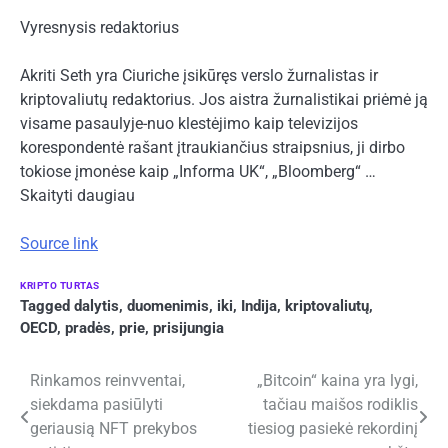
Vyresnysis redaktorius
Akriti Seth yra Ciuriche įsikūręs verslo žurnalistas ir
kriptovaliutų redaktorius. Jos aistra žurnalistikai priėmė ją
visame pasaulyje-nuo klestėjimo kaip televizijos
korespondentė rašant įtraukiančius straipsnius, ji dirbo
tokiose įmonėse kaip „Informa UK“, „Bloomberg“ …
Skaityti daugiau
Source link
KRIPTO TURTAS
Tagged
dalytis
,
duomenimis
,
iki
,
Indija
,
kriptovaliutų
,
OECD
,
pradės
,
prie
,
prisijungia
Navigacija
Rinkamos reinvventai,
„Bitcoin“ kaina yra lygi,
siekdama pasiūlyti
tačiau maišos rodiklis
tarp
geriausią NFT prekybos
tiesiog pasiekė rekordinį