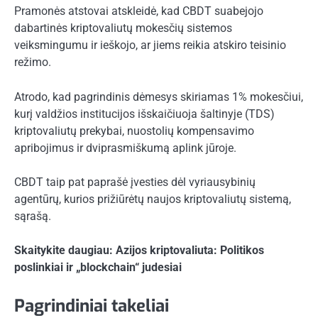
Pramonės atstovai atskleidė, kad CBDT suabejojo ​​
dabartinės kriptovaliutų mokesčių sistemos
veiksmingumu ir ieškojo, ar jiems reikia atskiro teisinio
režimo.
Atrodo, kad pagrindinis dėmesys skiriamas 1% mokesčiui,
kurį valdžios institucijos išskaičiuoja šaltinyje (TDS)
kriptovaliutų prekybai, nuostolių kompensavimo
apribojimus ir dviprasmiškumą aplink jūroje.
CBDT taip pat paprašė įvesties dėl vyriausybinių
agentūrų, kurios prižiūrėtų naujos kriptovaliutų sistemą,
sąrašą.
Skaitykite daugiau: Azijos kriptovaliuta: Politikos
poslinkiai ir „blockchain“ judesiai
Pagrindiniai takeliai