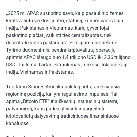
„2025 m. APAC sustiprino savo, kaip pasaulinio žemės
kriptovaliutų veiklos centro, statusą, kuriam vadovauja
Indija, Pakistanas ir Vietnamas, kurių gyventojai
paskatino plačiai įvaikinti tiek centralizuotas, tiek
decentralizuotas paslaugas“, – teigiama pranešime.
Tyrimo duomenimis, bendra kriptovaliutų operacijų
apimtis APAC išaugo nuo 1,4 trilijono USD iki 2,36 trilijono
USD. Tai lemia tvirtas įsitraukimas į rinkose, tokiose kaip
Indija, Vietnamas ir Pakistanas.
Tuo tarpu Šiaurės Amerika pakilo į antrą aukščiausią
regioninę poziciją, kai yra reguliavimo impulsas. Tai
apima „Bitcoin ETF“ ir aiškesnių institucinių sistemų
patvirtinimą, kuris padėjo įteisinti ir pagreitinti
kriptovaliutų dalyvavimą tradiciniuose finansiniuose
kanaluose.