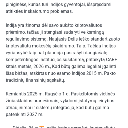
piniginėse, kurias turi Indijos gyventojai, išspręsdami
atitikties ir skaidrumo problemas.
Indija yra žinoma dėl savo aukšto kriptovaliutos
priėmimo, tačiau ji stengiasi sudaryti veiksmingą
reguliavimo sistemą.
Naujasis Delis ieško standartizuoto
kriptovaliutų mokesčių skaidrumo. Taip. Tačiau Indijos
vyriausybė taip pat planuoja pasirašyti daugiašalę
kompetentingos institucijos susitarimą, pritaikytą CARF
kitais metais, 2026 m., Kad būtų galima legaliai įgalinti
šias biržas, atskirtas nuo esamo Indijos 2015 m. Pakto
tradicinių finansinių sąskaitų.
Remiantis 2025 m. Rugsėjo 1 d. Paskelbtomis vietinės
žiniasklaidos pranešimais, vykdomi įstatymų leidybos
atnaujinimai ir sistemų integracija, kad būtų galima
patenkinti 2027 m.