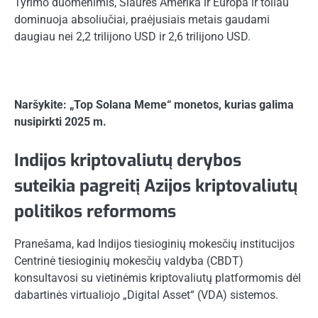
Tyrimo duomenimis, Šiaurės Amerika ir Europa ir toliau
dominuoja absoliučiai, praėjusiais metais gaudami
daugiau nei 2,2 trilijono USD ir 2,6 trilijono USD.
Naršykite: „Top Solana Meme“ monetos, kurias galima
nusipirkti 2025 m.
Indijos kriptovaliutų derybos
suteikia pagreitį Azijos kriptovaliutų
politikos reformoms
Pranešama, kad Indijos tiesioginių mokesčių institucijos
Centrinė tiesioginių mokesčių valdyba (CBDT)
konsultavosi su vietinėmis kriptovaliutų platformomis dėl
dabartinės virtualiojo „Digital Asset“ (VDA) sistemos.