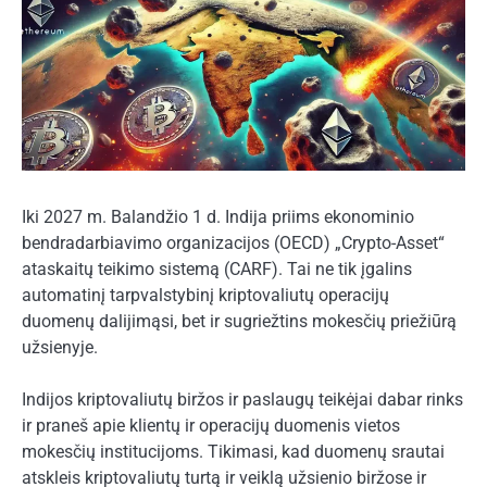
Iki 2027 m. Balandžio 1 d. Indija priims ekonominio
bendradarbiavimo organizacijos (OECD) „Crypto-Asset“
ataskaitų teikimo sistemą (CARF). Tai ne tik įgalins
automatinį tarpvalstybinį kriptovaliutų operacijų
duomenų dalijimąsi, bet ir sugriežtins mokesčių priežiūrą
užsienyje.
Indijos kriptovaliutų biržos ir paslaugų teikėjai dabar rinks
ir praneš apie klientų ir operacijų duomenis vietos
mokesčių institucijoms. Tikimasi, kad duomenų srautai
atskleis kriptovaliutų turtą ir veiklą užsienio biržose ir