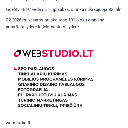
Fidelity FBTC veda į ETF įplaukas, o rinka nukraujuoja 82 mln
G2 2026 m. vasaros ataskaitose 101 blokų grandinė
pripažinta lydere ir „Momentum“ lydere
webstudio.lt