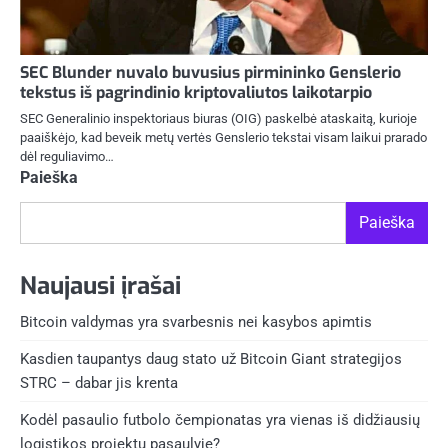
SEC Blunder nuvalo buvusius pirmininko Genslerio
tekstus iš pagrindinio kriptovaliutos laikotarpio
SEC Generalinio inspektoriaus biuras (OIG) paskelbė ataskaitą, kurioje
paaiškėjo, kad beveik metų vertės Genslerio tekstai visam laikui prarado
dėl reguliavimo…
Paieška
Paieška
Naujausi įrašai
Bitcoin valdymas yra svarbesnis nei kasybos apimtis
Kasdien taupantys daug stato už Bitcoin Giant strategijos
STRC – dabar jis krenta
Kodėl pasaulio futbolo čempionatas yra vienas iš didžiausių
logistikos projektų pasaulyje?