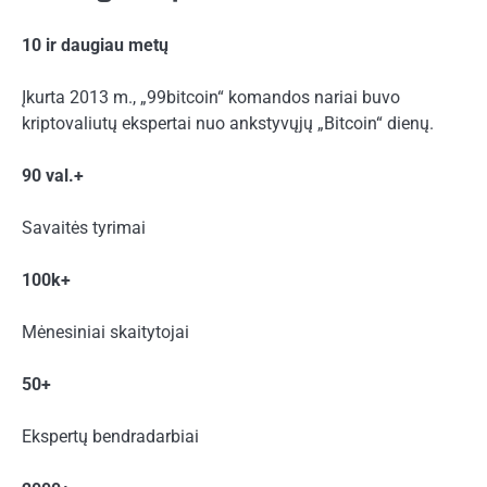
10 ir daugiau metų
Įkurta 2013 m., „99bitcoin“ komandos nariai buvo
kriptovaliutų ekspertai nuo ankstyvųjų „Bitcoin“ dienų.
90 val.+
Savaitės tyrimai
100k+
Mėnesiniai skaitytojai
50+
Ekspertų bendradarbiai