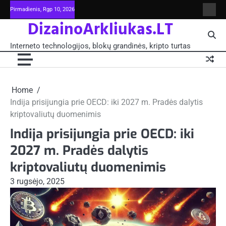
Skip
Pirmadienis, Rgp 10, 2026
Intern
to
DizainoArkliukas.LT
techno
content
šviet
ir
Interneto technologijos, blokų grandinės, kripto turtas
moksl
blokų
grand
-
Pagrin
Home
Indija prisijungia prie OECD: iki 2027 m. Pradės dalytis
kriptovaliutų duomenimis
Indija prisijungia prie OECD: iki
2027 m. Pradės dalytis
kriptovaliutų duomenimis
3 rugsėjo, 2025