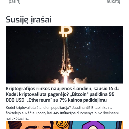
įrašų
patirtį
aukštą
Susiję įrašai
Kriptografijos rinkos naujienos šiandien, sausio 14 d.:
Kodėl kriptovaliuta pagerėjo? „Bitcoin“ padidina 95
000 USD, „Ethereum“ su 7% kainos padidėjimu
Kodėl kriptovaliuta šiandien populiarėja? Jaudinanti? Bitcoin kaina
šoktelėjo aukščiau po to, kai JAV infliacijos duomenys buvo švelnesni
nei tikėtasi, ir…