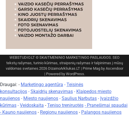
WEBSTUDIO.LT
© SKAITMENINIO MARKETINGO PASLAUGOS. SEO
tekstų rašymas, turinio kūrimas, straipsnių rašymas ir talpinimas į mūsų
valdomas svetaines.2026
DizainoArkliukas.LT
| Prime Mag by
Ascendoor
| Powered by
WordPress
.
Draugai: -
Marketingo agentūra
-
Teisinės
konsultacijos
-
Skaidrių skenavimas
-
Klaipedos miesto
naujienos
-
Miesto naujienos
-
Saulius Narbutas
-
Įvaizdžio
kūrimas
-
Veidoskaita
-
Teniso treniruotės
- Pranešimai spaudai
-
Kauno naujienos
-
Regionų naujienos
-
Palangos naujienos