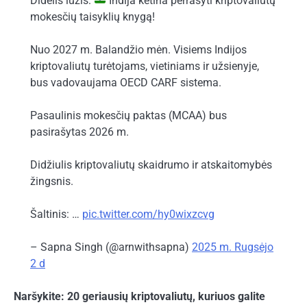
Didelis lūžis:
Indija ketina perrašyti kriptovaliutų
mokesčių taisyklių knygą!
Nuo 2027 m. Balandžio mėn. Visiems Indijos
kriptovaliutų turėtojams, vietiniams ir užsienyje,
bus vadovaujama OECD CARF sistema.
Pasaulinis mokesčių paktas (MCAA) bus
pasirašytas 2026 m.
Didžiulis kriptovaliutų skaidrumo ir atskaitomybės
žingsnis.
Šaltinis: …
pic.twitter.com/hy0wixzcvg
– Sapna Singh (@arnwithsapna)
2025 m. Rugsėjo
2 d
Naršykite: 20 geriausių kriptovaliutų, kuriuos galite