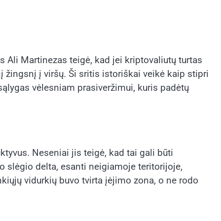
Ali Martinezas teigė, kad jei kriptovaliutų turtas
gsnį į viršų. Ši sritis istoriškai veikė kaip stipri
i sąlygas vėlesniam prasiveržimui, kuris padėtų
yvus. Neseniai jis teigė, kad tai gali būti
slėgio delta, esanti neigiamoje teritorijoje,
nkiųjų vidurkių buvo tvirta įėjimo zona, o ne rodo