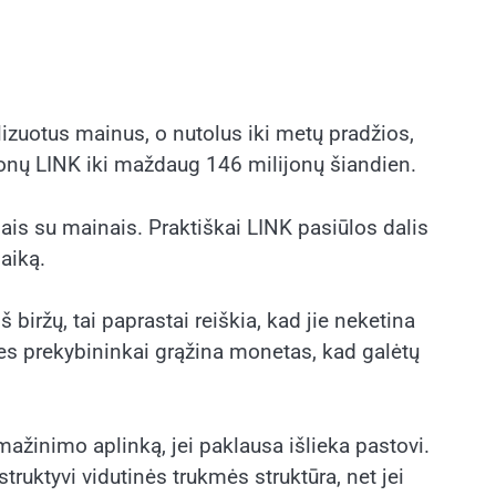
izuotus mainus, o nutolus iki metų pradžios,
onų LINK iki maždaug 146 milijonų šiandien.
iais su mainais. Praktiškai LINK pasiūlos dalis
aiką.
biržų, tai paprastai reiškia, kad jie neketina
 nes prekybininkai grąžina monetas, kad galėtų
ažinimo aplinką, jei paklausa išlieka pastovi.
ruktyvi vidutinės trukmės struktūra, net jei