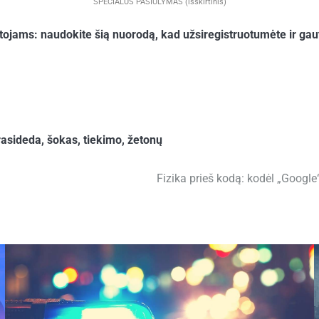
SPECIALUS PASIŪLYMAS (išskirtinis)
ms: naudokite šią nuorodą, kad užsiregistruotumėte ir gaut
rasideda
,
šokas
,
tiekimo
,
žetonų
Fizika prieš kodą: kodėl „Google