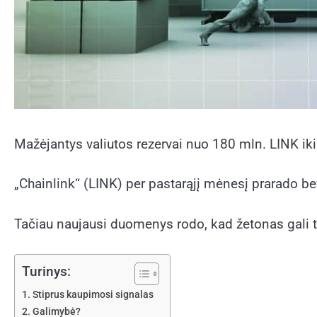
Mažėjantys valiutos rezervai nuo 180 mln. LINK i
„Chainlink“ (LINK) per pastarąjį mėnesį prarado be
Tačiau naujausi duomenys rodo, kad žetonas gali ty
Turinys:
Stiprus kaupimosi signalas
Galimybė?