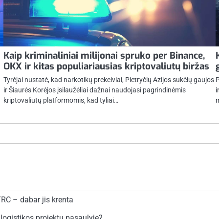
Kaip kriminaliniai milijonai spruko per Binance,
OKX ir kitas populiariausias kriptovaliutų biržas
Tyrėjai nustatė, kad narkotikų prekeiviai, Pietryčių Azijos sukčių gaujos
P
ir Šiaurės Korėjos įsilaužėliai dažnai naudojasi pagrindinėmis
i
kriptovaliutų platformomis, kad tyliai…
m
TRC – dabar jis krenta
logistikos projektų pasaulyje?