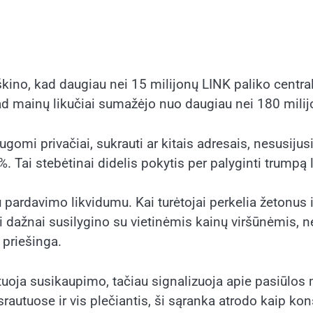
kino, kad daugiau nei 15 milijonų LINK paliko central
d mainų likučiai sumažėjo nuo daugiau nei 180 milij
gomi privačiai, sukrauti ar kitais adresais, nesusijus
Tai stebėtinai didelis pokytis per palyginti trumpą l
pardavimo likvidumu. Kai turėtojai perkelia žetonus iš 
abai dažnai susilygino su vietinėmis kainų viršūnėmis,
 priešinga.
oja susikaupimo, tačiau signalizuoja apie pasiūlos m
tuose ir vis plečiantis, ši sąranka atrodo kaip konst