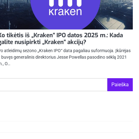
Ko tikėtis iš „Kraken“ IPO datos 2025 m.: Kada
galite nusipirkti „Kraken“ akcijų?
o atleidimų sezono „Kraken IPO“ data pagaliau suformuoja. Įkūrėjas
r buvęs generalinis direktorius Jesse Powellas pasodino sėklą 2021
., O…
Paieška