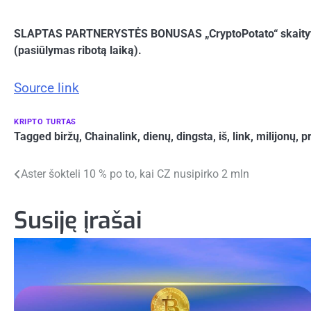
SLAPTAS PARTNERYSTĖS BONUSAS „CryptoPotato“ skaitytoja
(pasiūlymas ribotą laiką).
Source link
KRIPTO TURTAS
Tagged
biržų
,
Chainalink
,
dienų
,
dingsta
,
iš
,
link
,
milijonų
,
p
Navigacija
Aster šokteli 10 % po to, kai CZ nusipirko 2 mln
tarp
Susiję įrašai
įrašų