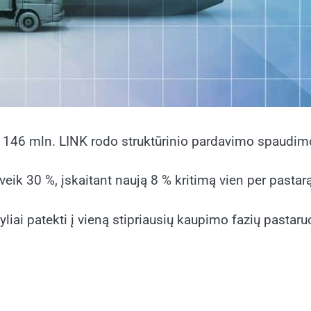
ki 146 mln. LINK rodo struktūrinio pardavimo spaudim
veik 30 %, įskaitant naują 8 % kritimą vien per pastar
liai patekti į vieną stipriausių kaupimo fazių pastaru