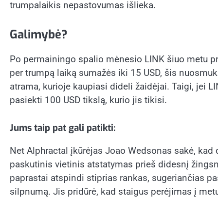
trumpalaikis nepastovumas išlieka.
Galimybė?
Po permainingo spalio mėnesio LINK šiuo metu prekia
per trumpą laiką sumažės iki 15 USD, šis nuosmukis g
atrama, kurioje kaupiasi dideli žaidėjai. Taigi, jei
pasiekti 100 USD tikslą, kurio jis tikisi.
Jums taip pat gali patikti:
Net Alphractal įkūrėjas Joao Wedsonas sakė, kad dab
paskutinis vietinis atstatymas prieš didesnį žingsn
paprastai atspindi stiprias rankas, sugeriančias pas
silpnumą. Jis pridūrė, kad staigus perėjimas į met