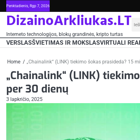
Skip
Penktadienis, Rgp 7, 2026
to
DizainoArkliukas.LT
content
Iešk
Interneto technologijos, blokų grandinės, kripto turtas
VERSLAS
ŠVIETIMAS IR MOKSLAS
VIRTUALI REA
Home
„Chainalink“ (LINK) tiekimo šokas prasideda? 15 mil
„Chainalink“ (LINK) tiekimo
per 30 dienų
3 lapkričio, 2025