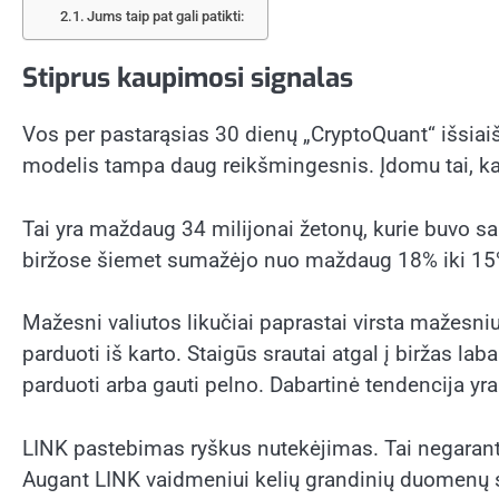
Jums taip pat gali patikti:
Stiprus kaupimosi signalas
Vos per pastarąsias 30 dienų „CryptoQuant“ išsiaiš
modelis tampa daug reikšmingesnis. Įdomu tai, ka
Tai yra maždaug 34 milijonai žetonų, kurie buvo sau
biržose šiemet sumažėjo nuo maždaug 18% iki 15%. 
Mažesni valiutos likučiai paprastai virsta mažesniu 
parduoti iš karto. Staigūs srautai atgal į biržas l
parduoti arba gauti pelno. Dabartinė tendencija yra
LINK pastebimas ryškus nutekėjimas. Tai negarantu
Augant LINK vaidmeniui kelių grandinių duomenų srau