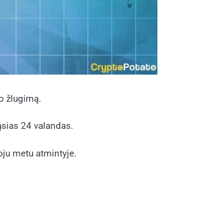
o žlugimą.
ąsias 24 valandas.
oju metu atmintyje.