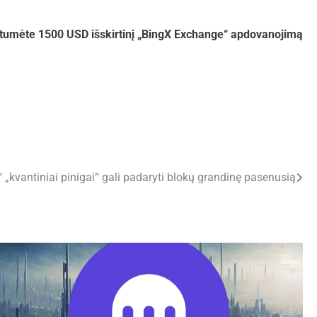
umėte 1500 USD išskirtinį „BingX Exchange“ apdovanojimą
“ „kvantiniai pinigai“ gali padaryti blokų grandinę pasenusią