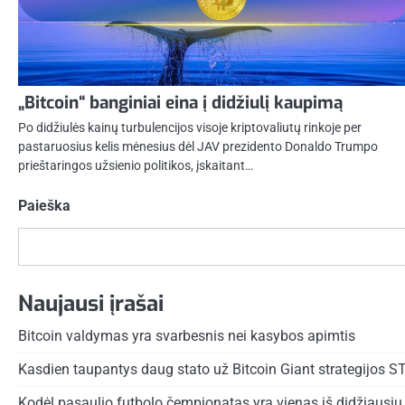
„Bitcoin“ banginiai eina į didžiulį kaupimą
Po didžiulės kainų turbulencijos visoje kriptovaliutų rinkoje per
pastaruosius kelis mėnesius dėl JAV prezidento Donaldo Trumpo
prieštaringos užsienio politikos, įskaitant…
Paieška
Naujausi įrašai
Bitcoin valdymas yra svarbesnis nei kasybos apimtis
Kasdien taupantys daug stato už Bitcoin Giant strategijos S
Kodėl pasaulio futbolo čempionatas yra vienas iš didžiausių 