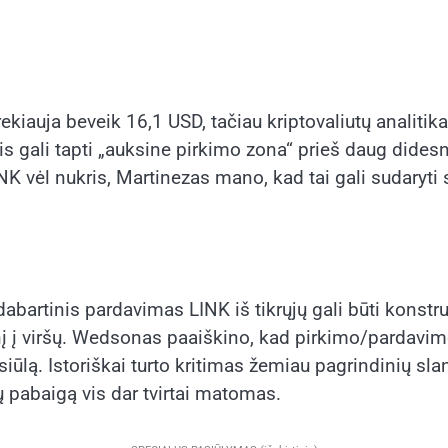
uja beveik 16,1 USD, tačiau kriptovaliutų analitikas 
ali tapti „auksine pirkimo zona“ prieš daug didesnį žin
 LINK vėl nukris, Martinezas mano, kad tai gali sudaryt
artinis pardavimas LINK iš tikrųjų gali būti konstrukt
į į viršų. Wedsonas paaiškino, kad pirkimo/pardavimo 
iūlą. Istoriškai turto kritimas žemiau pagrindinių sla
ų pabaigą vis dar tvirtai matomas.