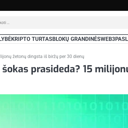
oti:
LYBĖ
KRIPTO TURTAS
BLOKŲ GRANDINĖS
WEB3
PAS
ijonų žetonų dingsta iš biržų per 30 dienų
 šokas prasideda? 15 milijon