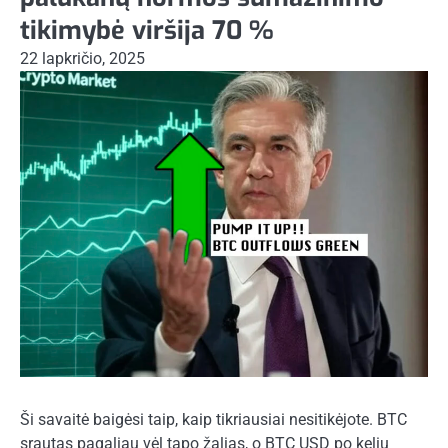
tikimybė viršija 70 %
22 lapkričio, 2025
Ši savaitė baigėsi taip, kaip tikriausiai nesitikėjote. BTC
srautas pagaliau vėl tapo žalias, o BTC USD po kelių