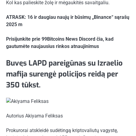
Kol kas palieskite žolę ir mėgaukitės savaitgaliu.
ATRASK: 16 ir daugiau naujų ir būsimų „Binance“ sąrašų
2025 m
Prisijunkite prie 99Bitcoins News Discord čia, kad
gautumėte naujausius rinkos atnaujinimus
Buvęs LAPD pareigūnas su Izraelio
mafija surengė policijos reidą per
350 tūkst.
Autorius
Akiyama Feliksas
Prokurorai atskleidė sudėtingą kriptovaliutų vagystę,