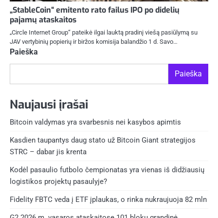
„StableCoin“ emitento rato failus IPO po didelių
pajamų ataskaitos
„Circle Internet Group“ pateikė ilgai lauktą pradinį viešą pasiūlymą su
JAV vertybinių popierių ir biržos komisija balandžio 1 d. Savo…
Paieška
Paieška
Naujausi įrašai
Bitcoin valdymas yra svarbesnis nei kasybos apimtis
Kasdien taupantys daug stato už Bitcoin Giant strategijos
STRC – dabar jis krenta
Kodėl pasaulio futbolo čempionatas yra vienas iš didžiausių
logistikos projektų pasaulyje?
Fidelity FBTC veda į ETF įplaukas, o rinka nukraujuoja 82 mln
G2 2026 m. vasaros ataskaitose 101 blokų grandinė