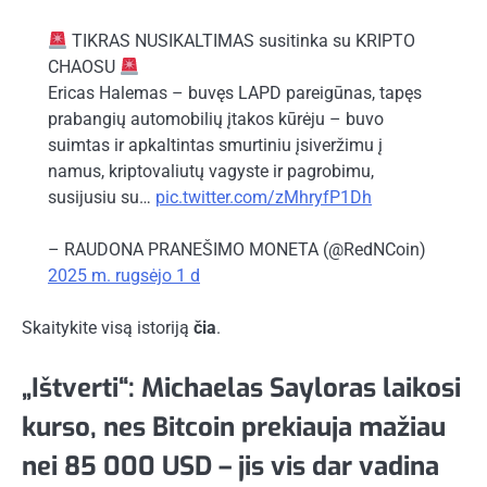
TIKRAS NUSIKALTIMAS susitinka su KRIPTO
CHAOSU
Ericas Halemas – buvęs LAPD pareigūnas, tapęs
prabangių automobilių įtakos kūrėju – buvo
suimtas ir apkaltintas smurtiniu įsiveržimu į
namus, kriptovaliutų vagyste ir pagrobimu,
susijusiu su…
pic.twitter.com/zMhryfP1Dh
– RAUDONA PRANEŠIMO MONETA (@RedNCoin)
2025 m. rugsėjo 1 d
Skaitykite visą istoriją
čia
.
„Ištverti“: Michaelas Sayloras laikosi
kurso, nes Bitcoin prekiauja mažiau
nei 85 000 USD – jis vis dar vadina