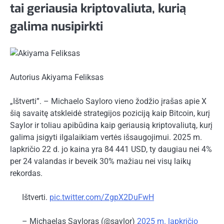
tai geriausia kriptovaliuta, kurią
galima nusipirkti
Autorius
Akiyama Feliksas
„Ištverti”. – Michaelo Sayloro vieno žodžio įrašas apie X
šią savaitę atskleidė strategijos poziciją kaip Bitcoin, kurį
Saylor ir toliau apibūdina kaip geriausią kriptovaliutą, kurį
galima įsigyti ilgalaikiam vertės išsaugojimui. 2025 m.
lapkričio 22 d. jo kaina yra 84 441 USD, ty daugiau nei 4%
per 24 valandas ir beveik 30% mažiau nei visų laikų
rekordas.
Ištverti.
pic.twitter.com/ZgpX2DuFwH
– Michaelas Sayloras (@saylor)
2025 m. lapkričio