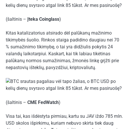
(šaltinis –
Įteka Coinglass
)
Kitas katalizatorius atsirado dėl palūkanų mažinimo
tikimybės šuolio. Rinkos staiga padidino daugiau nei 70
% sumažinimo tikimybę, o tai yra didžiulis pokytis 24
valandų laikotarpiui. Kaskart, kai tik labiau tikėtinas
palūkanų normos sumažinimas, žmonės linkę grįžti prie
nepastovių išteklių, pavyzdžiui, kriptovaliutų.
(šaltinis –
CME FedWatch
)
Visa tai, kas išdėstyta pirmiau, kartu su JAV iždo 785 mln.
USD skolos išpirkimu, kuriam nebuvo skirta tiek daug