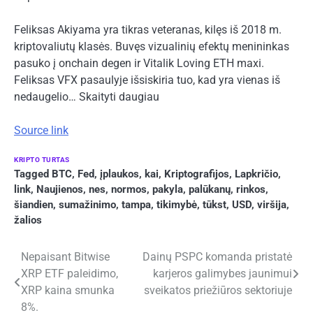
Feliksas Akiyama yra tikras veteranas, kilęs iš 2018 m.
kriptovaliutų klasės. Buvęs vizualinių efektų menininkas
pasuko į onchain degen ir Vitalik Loving ETH maxi.
Feliksas VFX pasaulyje išsiskiria tuo, kad yra vienas iš
nedaugelio… Skaityti daugiau
Source link
KRIPTO TURTAS
Tagged
BTC
,
Fed
,
įplaukos
,
kai
,
Kriptografijos
,
Lapkričio
,
link
,
Naujienos
,
nes
,
normos
,
pakyla
,
palūkanų
,
rinkos
,
šiandien
,
sumažinimo
,
tampa
,
tikimybė
,
tūkst
,
USD
,
viršija
,
žalios
Navigacija
Nepaisant Bitwise
Dainų PSPC komanda pristatė
XRP ETF paleidimo,
karjeros galimybes jaunimui
tarp
XRP kaina smunka
sveikatos priežiūros sektoriuje
įrašų
8%.