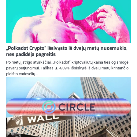
„Polkadot Crypto“ išsivysto iš dvejų metų nuosmukio,
nes padidėja pagreitis
Po metų įstrigo atvirkščiai, „Polkadot“ kriptovaliutų kaina tiesiog smogė
pavarų perjungimui. Taškas ▲ 4,09% Išsiskyrė iš dvejų metų krintančio
pleišto-vadovėlių…