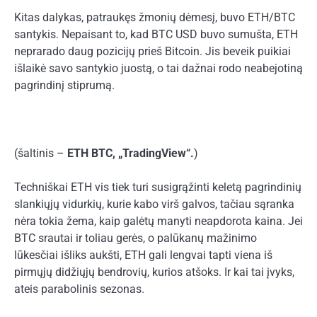
Kitas dalykas, patraukęs žmonių dėmesį, buvo ETH/BTC
santykis. Nepaisant to, kad BTC USD buvo sumušta, ETH
neprarado daug pozicijų prieš Bitcoin. Jis beveik puikiai
išlaikė savo santykio juostą, o tai dažnai rodo neabejotiną
pagrindinį stiprumą.
(šaltinis –
ETH BTC, „TradingView“.
)
Techniškai ETH vis tiek turi susigrąžinti keletą pagrindinių
slankiųjų vidurkių, kurie kabo virš galvos, tačiau sąranka
nėra tokia žema, kaip galėtų manyti neapdorota kaina. Jei
BTC srautai ir toliau gerės, o palūkanų mažinimo
lūkesčiai išliks aukšti, ETH gali lengvai tapti viena iš
pirmųjų didžiųjų bendrovių, kurios atšoks. Ir kai tai įvyks,
ateis parabolinis sezonas.