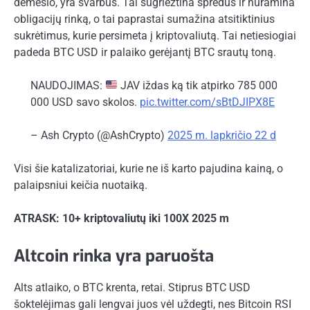
dėmesio, yra svarbūs. Tai sugriežtina spredus ir nuramina
obligacijų rinką, o tai paprastai sumažina atsitiktinius
sukrėtimus, kurie persimeta į kriptovaliutą. Tai netiesiogiai
padeda BTC USD ir palaiko gerėjantį BTC srautų toną.
NAUDOJIMAS:
JAV iždas ką tik atpirko 785 000
000 USD savo skolos.
pic.twitter.com/sBtDJIPX8E
– Ash Crypto (@AshCrypto)
2025 m. lapkričio 22 d
Visi šie katalizatoriai, kurie ne iš karto pajudina kainą, o
palaipsniui keičia nuotaiką.
ATRASK: 10+ kriptovaliutų iki 100X 2025 m
Altcoin rinka yra paruošta
Alts atlaiko, o BTC krenta, retai. Stiprus BTC USD
šoktelėjimas gali lengvai juos vėl uždegti, nes Bitcoin RSI