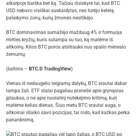
atkarpoje barška bet ką. Tačiau išsiskyrė tai, kad BTC
USD nebuvo visiškai suskaidytas, nes turėjo keletą
palaikymo zonų, kurių žmonės nesitikėjo.
BTC dominavimas sumažėjo maždaug 4% ir formuoja
mirties kryžių, kuris sutampa su tuo, ką matėme iš
altkoinų. Kitos BTC poros atsitraukė nuo spalio mėnesio
žemumų.
(šaltinis –
BTC.D TradingView
)
Vienas iš nedaugelio teigiamų dalykų, BTC srautai dabar
tampa žali. ETF stalai pagaliau pranešė apie grynąsias
įplaukas, o ne apie nuolatinį nutekėjimo kritimą, kurį
matėme kelias dienas. Šiuo metu BTC srautai auga, o
altkoinai išlaiko savo pozicijas; tai rodo, kad kažkas perka
panardinimą.