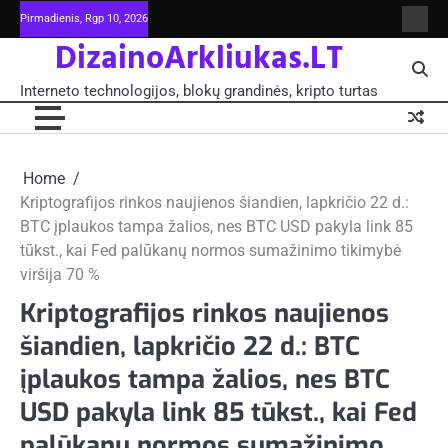
Skip
Pirmadienis, Rgp 10, 2026
Intern
to
DizainoArkliukas.LT
techno
content
šviet
ir
Interneto technologijos, blokų grandinės, kripto turtas
moksl
blokų
grand
-
Pagrin
Home
Kriptografijos rinkos naujienos šiandien, lapkričio 22 d.:
BTC įplaukos tampa žalios, nes BTC USD pakyla link 85
tūkst., kai Fed palūkanų normos sumažinimo tikimybė
viršija 70 %
Kriptografijos rinkos naujienos
šiandien, lapkričio 22 d.: BTC
įplaukos tampa žalios, nes BTC
USD pakyla link 85 tūkst., kai Fed
palūkanų normos sumažinimo