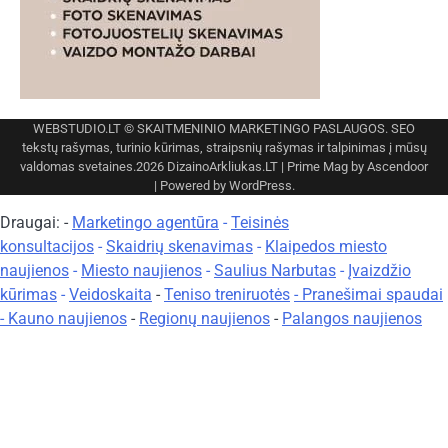
WEBSTUDIO.LT
© SKAITMENINIO MARKETINGO PASLAUGOS. SEO
tekstų rašymas, turinio kūrimas, straipsnių rašymas ir talpinimas į mūsų
valdomas svetaines.2026
DizainoArkliukas.LT
| Prime Mag by
Ascendoor
| Powered by
WordPress
.
Draugai: -
Marketingo agentūra
-
Teisinės
konsultacijos
-
Skaidrių skenavimas
-
Klaipedos miesto
naujienos
-
Miesto naujienos
-
Saulius Narbutas
-
Įvaizdžio
kūrimas
-
Veidoskaita
-
Teniso treniruotės
- Pranešimai spaudai
-
Kauno naujienos
-
Regionų naujienos
-
Palangos naujienos