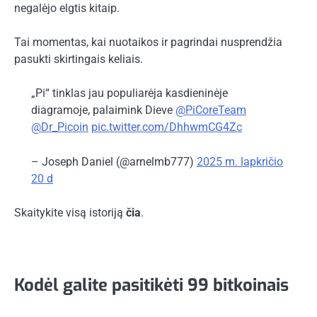
negalėjo elgtis kitaip.
Tai momentas, kai nuotaikos ir pagrindai nusprendžia
pasukti skirtingais keliais.
„Pi“ tinklas jau populiarėja kasdieninėje
diagramoje, palaimink Dieve
@PiCoreTeam
@Dr_Picoin
pic.twitter.com/DhhwmCG4Zc
– Joseph Daniel (@arnelmb777)
2025 m. lapkričio
20 d
Skaitykite visą istoriją
čia
.
Kodėl galite pasitikėti 99 bitkoinais