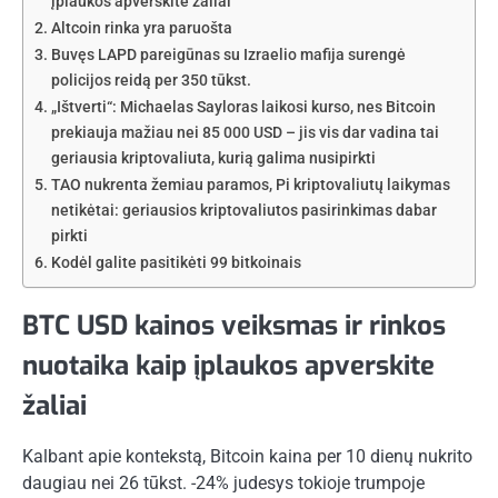
įplaukos apverskite žaliai
Altcoin rinka yra paruošta
Buvęs LAPD pareigūnas su Izraelio mafija surengė
policijos reidą per 350 tūkst.
„Ištverti“: Michaelas Sayloras laikosi kurso, nes Bitcoin
prekiauja mažiau nei 85 000 USD – jis vis dar vadina tai
geriausia kriptovaliuta, kurią galima nusipirkti
TAO nukrenta žemiau paramos, Pi kriptovaliutų laikymas
netikėtai: geriausios kriptovaliutos pasirinkimas dabar
pirkti
Kodėl galite pasitikėti 99 bitkoinais
BTC USD kainos veiksmas ir rinkos
nuotaika kaip įplaukos apverskite
žaliai
Kalbant apie kontekstą, Bitcoin kaina per 10 dienų nukrito
daugiau nei 26 tūkst. -24% judesys tokioje trumpoje