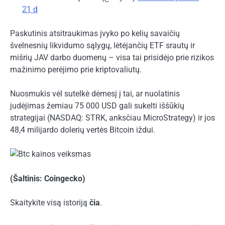
21 d
Paskutinis atsitraukimas įvyko po kelių savaičių
švelnesnių likvidumo sąlygų, lėtėjančių ETF srautų ir
mišrių JAV darbo duomenų – visa tai prisidėjo prie rizikos
mažinimo perėjimo prie kriptovaliutų.
Nuosmukis vėl sutelkė dėmesį į tai, ar nuolatinis
judėjimas žemiau 75 000 USD gali sukelti iššūkių
strategijai (NASDAQ: STRK, anksčiau MicroStrategy) ir jos
48,4 milijardo dolerių vertės Bitcoin iždui.
(Šaltinis: Coingecko)
Skaitykite visą istoriją
čia
.