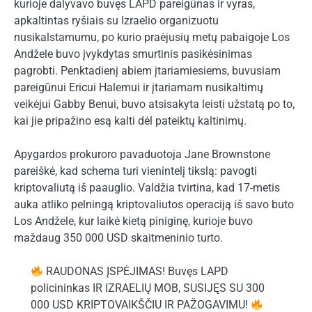
kurioje dalyvavo buvęs LAPD pareigūnas ir vyras,
apkaltintas ryšiais su Izraelio organizuotu
nusikalstamumu, po kurio praėjusių metų pabaigoje Los
Andžele buvo įvykdytas smurtinis pasikėsinimas
pagrobti. Penktadienį abiem įtariamiesiems, buvusiam
pareigūnui Ericui Halemui ir įtariamam nusikaltimų
veikėjui Gabby Benui, buvo atsisakyta leisti užstatą po to,
kai jie pripažino esą kalti dėl pateiktų kaltinimų.
Apygardos prokuroro pavaduotoja Jane Brownstone
pareiškė, kad schema turi vienintelį tikslą: pavogti
kriptovaliutą iš paauglio. Valdžia tvirtina, kad 17-metis
auka atliko pelningą kriptovaliutos operaciją iš savo buto
Los Andžele, kur laikė kietą piniginę, kurioje buvo
maždaug 350 000 USD skaitmeninio turto.
RAUDONAS ĮSPĖJIMAS! Buvęs LAPD
policininkas IR IZRAELIŲ MOB, SUSIJĘS SU 300
000 USD KRIPTOVAIKŠČIU IR PAŽOGAVIMU!