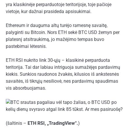
yra klasikinėje perparduotoje teritorijoje, toje pačioje
vietoje, kur dažnai prasideda apsisukimai.
Ethereum ir dauguma altų turėjo ramesnę savaitę,
palyginti su Bitcoin. Nors ETH sekė BTC USD žemyn per
platesnį atsitraukimą, jo mažėjimo tempas buvo
pastebimai lėtesnis.
ETH RSI nukrito link 30-ųjų – klasikinė perparduota
teritorija. Tai dar labiau intriguoja sumažėjęs pardavimų
kiekis. Sunkios raudonos žvakės, kilusios iš ankstesnės
savaitės, iš tikrųjų nesiliovė, nes pardavimų spaudimas
vis absorbuojamas.
(šaltinis –
ETH RSI, „TradingView“.
)