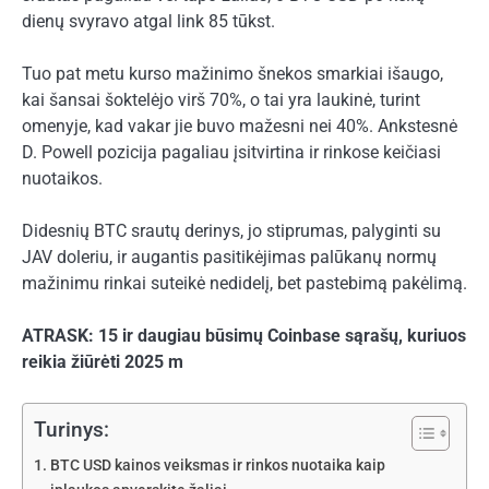
dienų svyravo atgal link 85 tūkst.
Tuo pat metu kurso mažinimo šnekos smarkiai išaugo,
kai šansai šoktelėjo virš 70%, o tai yra laukinė, turint
omenyje, kad vakar jie buvo mažesni nei 40%. Ankstesnė
D. Powell pozicija pagaliau įsitvirtina ir rinkose keičiasi
nuotaikos.
Didesnių BTC srautų derinys, jo stiprumas, palyginti su
JAV doleriu, ir augantis pasitikėjimas palūkanų normų
mažinimu rinkai suteikė nedidelį, bet pastebimą pakėlimą.
ATRASK: 15 ir daugiau būsimų Coinbase sąrašų, kuriuos
reikia žiūrėti 2025 m
Turinys:
BTC USD kainos veiksmas ir rinkos nuotaika kaip