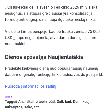
„Kol lūkesčiai dėl laisvesnio Fed ciklo 2026 m. visiškai
nesugrius, šis etapas greičiausiai yra konsolidacija,
formuojanti dugną, o ne nauja ilgalaikė meškų rinka.
Vis dėlto Limas perspėjo, kad pertrauka žemiau 75 000
USD jį taps negaliojančia, atverdama duris gilesniam
nuosmukiui.
Dienos apžvalga
Naujienlaiškis
Pradėkite kiekvieną dieną nuo populiariausių naujienų
dabar ir originalių funkcijų, tinklalaidės, vaizdo įrašų ir kt.
Nuoroda į informacijos šaltinį
WEB3
Tagged
Analitikai
,
bitcoin
,
būti
,
Gali
,
kad
,
Kur
,
likusį
,
nukreiptas
,
sako
,
Štai