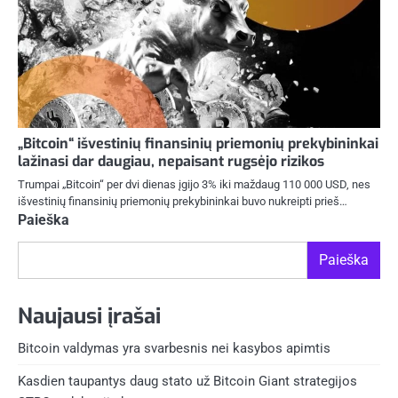
„Bitcoin“ išvestinių finansinių priemonių prekybininkai
lažinasi dar daugiau, nepaisant rugsėjo rizikos
Trumpai „Bitcoin“ per dvi dienas įgijo 3% iki maždaug 110 000 USD, nes
išvestinių finansinių priemonių prekybininkai buvo nukreipti prieš…
Paieška
Paieška
Naujausi įrašai
Bitcoin valdymas yra svarbesnis nei kasybos apimtis
Kasdien taupantys daug stato už Bitcoin Giant strategijos