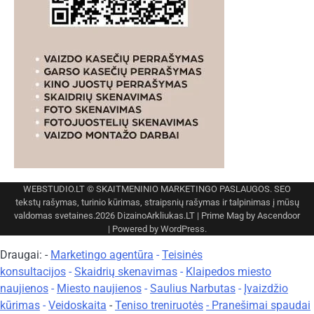
WEBSTUDIO.LT
© SKAITMENINIO MARKETINGO PASLAUGOS. SEO
tekstų rašymas, turinio kūrimas, straipsnių rašymas ir talpinimas į mūsų
valdomas svetaines.2026
DizainoArkliukas.LT
| Prime Mag by
Ascendoor
| Powered by
WordPress
.
Draugai: -
Marketingo agentūra
-
Teisinės
konsultacijos
-
Skaidrių skenavimas
-
Klaipedos miesto
naujienos
-
Miesto naujienos
-
Saulius Narbutas
-
Įvaizdžio
kūrimas
-
Veidoskaita
-
Teniso treniruotės
- Pranešimai spaudai