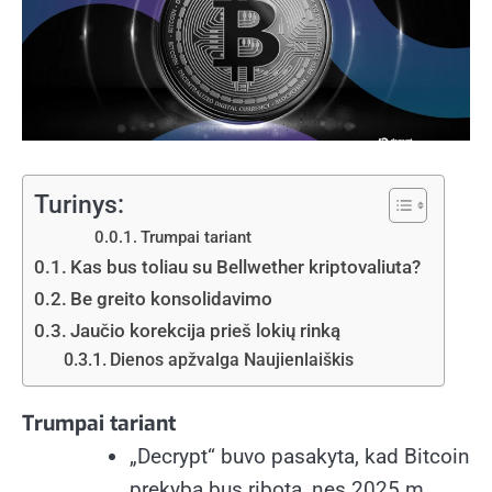
Turinys:
Trumpai tariant
Kas bus toliau su Bellwether kriptovaliuta?
Be greito konsolidavimo
Jaučio korekcija prieš lokių rinką
Dienos apžvalga Naujienlaiškis
Trumpai tariant
„Decrypt“ buvo pasakyta, kad Bitcoin
prekyba bus ribota, nes 2025 m.