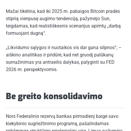
Mažai tikėtina, kad iki 2025 m. pabaigos Bitcoin pradės
stiprią vienpusę augimo tendenciją, pažymėjo Sun,
teigdamas, kad realistiškesnis scenarijus apimtų „darbą
formuojant dugną“.
„Likvidumo sąlygos ir nuotaikos vis dar gana silpnos“, –
aiškino analitikas ir pridūrė, kad net gruodį palūkanų
sumažinimas yra antraeilis dalykas, palyginti su FED
2026 m. perspektyvomis.
Be greito konsolidavimo
Nors Federalinis rezervų bankas pirmadienį baigė savo
kiekybinio sugriežtinimo programą, pašalindamas
reikšmingą struktūrinį priešpriešinį vėją, Limas pažymėjo,