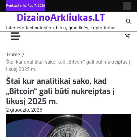
Skip
Penktadienis, Rgp 7, 2026
Intern
to
DizainoArkliukas.LT
techno
content
šviet
ir
Interneto technologijos, blokų grandinės, kripto turtas
moksl
blokų
grand
-
Pagrin
Home
Štai kur analitikai sako, kad „Bitcoin“ gali būti nukreiptas į
likusį 2025 m.
Štai kur analitikai sako, kad
„Bitcoin“ gali būti nukreiptas į
likusį 2025 m.
2 gruodžio, 2025