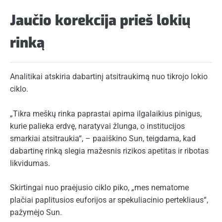
Jaučio korekcija prieš lokių
rinką
Analitikai atskiria dabartinį atsitraukimą nuo tikrojo lokio
ciklo.
„Tikra meškų rinka paprastai apima ilgalaikius pinigus,
kurie palieka erdvę, naratyvai žlunga, o institucijos
smarkiai atsitraukia“, – paaiškino Sun, teigdama, kad
dabartinę rinką slegia mažesnis rizikos apetitas ir ribotas
likvidumas.
Skirtingai nuo praėjusio ciklo piko, „mes nematome
plačiai paplitusios euforijos ar spekuliacinio pertekliaus“,
pažymėjo Sun.