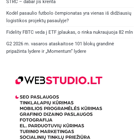
STRC – dabar jis krenta
Kodėl pasaulio futbolo čempionatas yra vienas iš didžiausių
logistikos projektų pasaulyje?
Fidelity FBTC veda į ETF įplaukas, o rinka nukraujuoja 82 mln
G2 2026 m. vasaros ataskaitose 101 blokų grandinė
pripažinta lydere ir „Momentum“ lydere