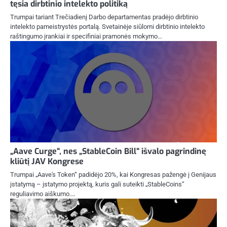
tęsia dirbtinio intelekto politiką
Trumpai tariant Trečiadienį Darbo departamentas pradėjo dirbtinio
intelekto pameistrystės portalą. Svetainėje siūlomi dirbtinio intelekto
raštingumo įrankiai ir specifiniai pramonės mokymo…
„Aave Curge“, nes „StableCoin Bill“ išvalo pagrindinę
kliūtį JAV Kongrese
Trumpai „Aave's Token“ padidėjo 20%, kai Kongresas pažengė į Genijaus
įstatymą – įstatymo projektą, kuris gali suteikti „StableCoins“
reguliavimo aiškumo.…