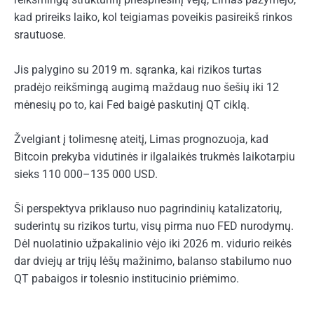
kad prireiks laiko, kol teigiamas poveikis pasireikš rinkos
srautuose.
Jis palygino su 2019 m. sąranka, kai rizikos turtas
pradėjo reikšmingą augimą maždaug nuo šešių iki 12
mėnesių po to, kai Fed baigė paskutinį QT ciklą.
Žvelgiant į tolimesnę ateitį, Limas prognozuoja, kad
Bitcoin prekyba vidutinės ir ilgalaikės trukmės laikotarpiu
sieks 110 000–135 000 USD.
Ši perspektyva priklauso nuo pagrindinių katalizatorių,
suderintų su rizikos turtu, visų pirma nuo FED nurodymų.
Dėl nuolatinio užpakalinio vėjo iki 2026 m. vidurio reikės
dar dviejų ar trijų lėšų mažinimo, balanso stabilumo nuo
QT pabaigos ir tolesnio institucinio priėmimo.