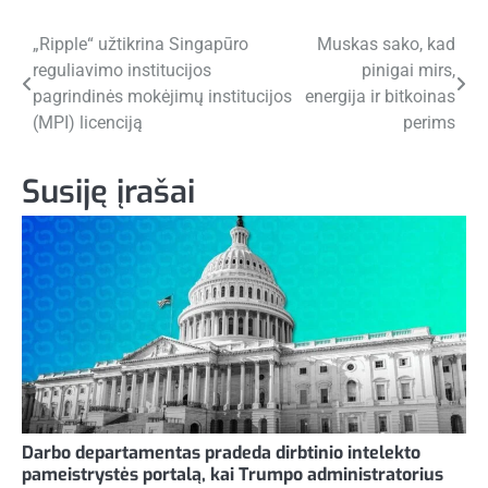
Navigacija
„Ripple“ užtikrina Singapūro
Muskas sako, kad
reguliavimo institucijos
pinigai mirs,
tarp
pagrindinės mokėjimų institucijos
energija ir bitkoinas
įrašų
(MPI) licenciją
perims
Susiję įrašai
Darbo departamentas pradeda dirbtinio intelekto
pameistrystės portalą, kai Trumpo administratorius