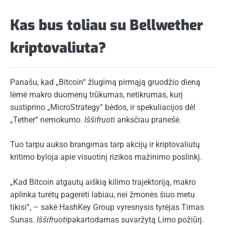
Kas bus toliau su Bellwether
kriptovaliuta?
Panašu, kad „Bitcoin“ žlugimą pirmąją gruodžio dieną
lėmė makro duomenų trūkumas, netikrumas, kurį
sustiprino „MicroStrategy“ bėdos, ir spekuliacijos dėl
„Tether“ nemokumo.
Iššifruoti
anksčiau
pranešė
.
Tuo tarpu aukso brangimas tarp akcijų ir kriptovaliutų
kritimo byloja apie visuotinį rizikos mažinimo poslinkį.
„Kad Bitcoin atgautų aiškią kilimo trajektoriją, makro
aplinka turėtų pagerėti labiau, nei žmonės šiuo metu
tikisi“, – sakė HashKey Group vyresnysis tyrėjas Timas
Sunas.
Iššifruoti
pakartodamas suvaržytą Limo požiūrį.