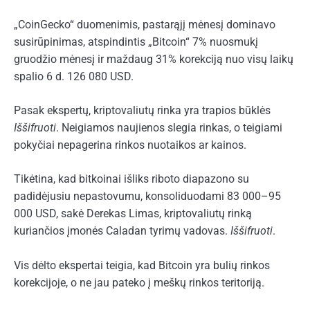
„CoinGecko“ duomenimis, pastarąjį mėnesį dominavo
susirūpinimas, atspindintis „Bitcoin“ 7% nuosmukį
gruodžio mėnesį ir maždaug 31% korekciją nuo visų laikų
spalio 6 d. 126 080 USD.
Pasak ekspertų, kriptovaliutų rinka yra trapios būklės
Iššifruoti
. Neigiamos naujienos slegia rinkas, o teigiami
pokyčiai nepagerina rinkos nuotaikos ar kainos.
Tikėtina, kad bitkoinai išliks riboto diapazono su
padidėjusiu nepastovumu, konsoliduodami 83 000–95
000 USD, sakė Derekas Limas, kriptovaliutų rinką
kuriančios įmonės Caladan tyrimų vadovas.
Iššifruoti
.
Vis dėlto ekspertai teigia, kad Bitcoin yra bulių rinkos
korekcijoje, o ne jau pateko į meškų rinkos teritoriją.