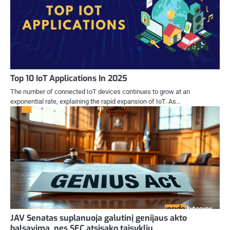
Top 10 IoT Applications In 2025
The number of connected IoT devices continues to grow at an
exponential rate, explaining the rapid expansion of IoT. As…
JAV Senatas suplanuoja galutinį genijaus akto
balsavimą, nes SEC atsisako taisyklių