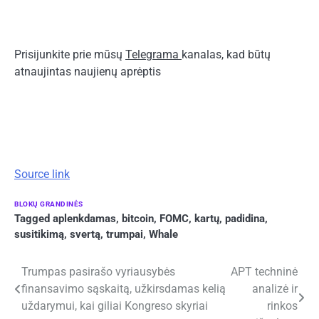
Prisijunkite prie mūsų
Telegrama
kanalas, kad būtų
atnaujintas naujienų aprėptis
Source link
BLOKŲ GRANDINĖS
Tagged
aplenkdamas
,
bitcoin
,
FOMC
,
kartų
,
padidina
,
susitikimą
,
svertą
,
trumpai
,
Whale
Navigacija
Trumpas pasirašo vyriausybės
APT techninė
finansavimo sąskaitą, užkirsdamas kelią
analizė ir
tarp
uždarymui, kai giliai Kongreso skyriai
rinkos