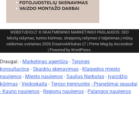
WEBSTUDIO.LT
© SKAITMENINIO MARKETINGO PASLAUGOS. SEO
tekstų rašymas, turinio kūrimas, straipsnių rašymas ir talpinimas į mūsų
valdomas svetaines.2026
DizainoArkliukas.LT
| Prime Mag by
Ascendoor
| Powered by
WordPress
.
Draugai: -
Marketingo agentūra
-
Teisinės
konsultacijos
-
Skaidrių skenavimas
-
Klaipedos miesto
naujienos
-
Miesto naujienos
-
Saulius Narbutas
-
Įvaizdžio
kūrimas
-
Veidoskaita
-
Teniso treniruotės
- Pranešimai spaudai
-
Kauno naujienos
-
Regionų naujienos
-
Palangos naujienos