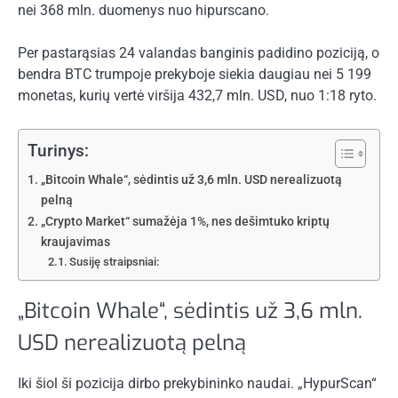
nei 368 mln.
duomenys
nuo hipurscano.
Per pastarąsias 24 valandas banginis padidino poziciją, o
bendra BTC trumpoje prekyboje siekia daugiau nei 5 199
monetas, kurių vertė viršija 432,7 mln. USD, nuo 1:18 ryto.
Turinys:
„Bitcoin Whale“, sėdintis už 3,6 mln. USD nerealizuotą
pelną
„Crypto Market“ sumažėja 1%, nes dešimtuko kriptų
kraujavimas
Susiję straipsniai:
„Bitcoin Whale“, sėdintis už 3,6 mln.
USD nerealizuotą pelną
Iki šiol ši pozicija dirbo prekybininko naudai. „HypurScan“