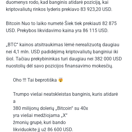
duomenys rodo, kad banginis atidarė poziciją, kai
kriptovaliutų rinkos lyderis prekiavo 83 923,20 USD.
Bitcoin
Nuo to laiko
numetė
Šiek tiek prekiauti 82 875
USD. Prekybos likvidavimo kaina yra 86 115 USD.
„BTC“ kainos atsitraukimas lėmė nerealizuotą daugiau
nei 4,1 mln. USD padidėjimą kriptovaliutų banginiui iki
šiol. Tačiau prekybininkas turi daugiau nei 382 000 USD
nuostolių dėl savo pozicijos finansavimo mokesčių.
Oho !!! Tai beprotiška
Trumpo viešai neatskleistas banginis, kuris atidarė
a
380 milijonų dolerių „Bitcoin“ su 40x
yra viešai medžiojama „X“
žmonių grupė, kuri bando
likviduokite jį už 86 600 USD.