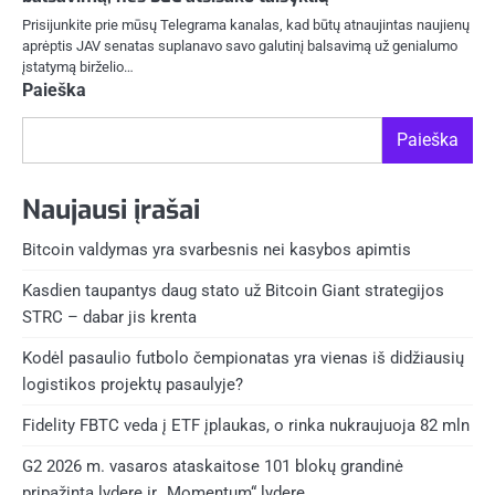
Prisijunkite prie mūsų Telegrama kanalas, kad būtų atnaujintas naujienų
aprėptis JAV senatas suplanavo savo galutinį balsavimą už genialumo
įstatymą birželio…
Paieška
Paieška
Naujausi įrašai
Bitcoin valdymas yra svarbesnis nei kasybos apimtis
Kasdien taupantys daug stato už Bitcoin Giant strategijos
STRC – dabar jis krenta
Kodėl pasaulio futbolo čempionatas yra vienas iš didžiausių
logistikos projektų pasaulyje?
Fidelity FBTC veda į ETF įplaukas, o rinka nukraujuoja 82 mln
G2 2026 m. vasaros ataskaitose 101 blokų grandinė
pripažinta lydere ir „Momentum“ lydere