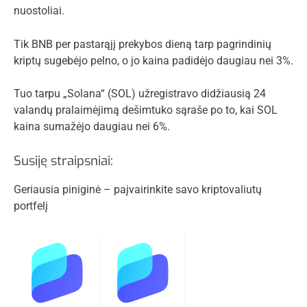
nuostoliai.
Tik BNB per pastarąjį prekybos dieną tarp pagrindinių
kriptų sugebėjo pelno, o jo kaina padidėjo daugiau nei 3%.
Tuo tarpu „Solana“ (SOL) užregistravo didžiausią 24
valandų pralaimėjimą dešimtuko sąraše po to, kai SOL
kaina sumažėjo daugiau nei 6%.
Susiję straipsniai:
Geriausia piniginė – paįvairinkite savo kriptovaliutų
portfelį