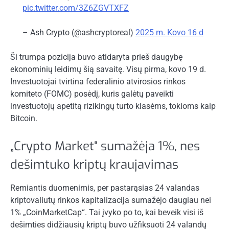
pic.twitter.com/3Z6ZGVTXFZ
– Ash Crypto (@ashcryptoreal)
2025 m. Kovo 16 d
Ši trumpa pozicija buvo atidaryta prieš daugybę
ekonominių leidimų šią savaitę. Visų pirma, kovo 19 d.
Investuotojai tvirtina federalinio atvirosios rinkos
komiteto (FOMC) posėdį, kuris galėtų paveikti
investuotojų apetitą rizikingų turto klasėms, tokioms kaip
Bitcoin
.
„Crypto Market“ sumažėja 1%, nes
dešimtuko kriptų kraujavimas
Remiantis duomenimis, per pastarąsias 24 valandas
kriptovaliutų rinkos kapitalizacija sumažėjo daugiau nei
1%
„CoinMarketCap“
. Tai įvyko po to, kai beveik visi iš
dešimties didžiausių kriptų buvo užfiksuoti 24 valandų