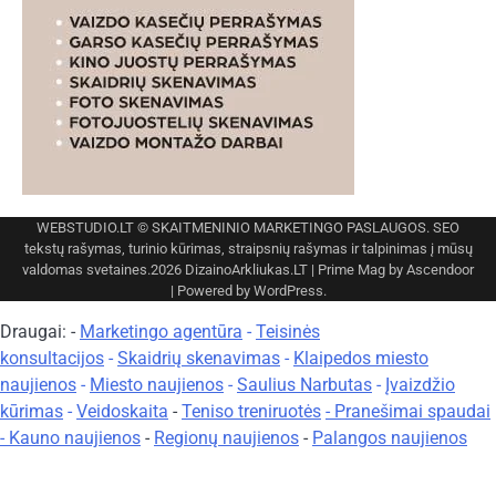
WEBSTUDIO.LT
© SKAITMENINIO MARKETINGO PASLAUGOS. SEO
tekstų rašymas, turinio kūrimas, straipsnių rašymas ir talpinimas į mūsų
valdomas svetaines.2026
DizainoArkliukas.LT
| Prime Mag by
Ascendoor
| Powered by
WordPress
.
Draugai: -
Marketingo agentūra
-
Teisinės
konsultacijos
-
Skaidrių skenavimas
-
Klaipedos miesto
naujienos
-
Miesto naujienos
-
Saulius Narbutas
-
Įvaizdžio
kūrimas
-
Veidoskaita
-
Teniso treniruotės
- Pranešimai spaudai
-
Kauno naujienos
-
Regionų naujienos
-
Palangos naujienos