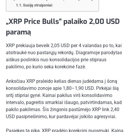
Susiję straipsniai:
„XRP Price Bulls“ palaiko 2,00 USD
paramą
XRP prekiauja beveik 2,05 USD per 4 valandas po to, kai
atsitraukė nuo pastarųjų rekordų. Diagramoje parodytas
aiškus poslinkis nuo konsolidacijos prie stipraus
pakilimo, po kurio seka korekcinė fazė.
Anksčiau XRP praleido kelias dienas judėdama į šoną
konsolidavimo zonoje apie 1,80–1,90 USD. Pirkėjai šią
sritį stipriai gynė. Kainai pakilus virš konsolidavimo
intervalo, pagreitis smarkiai išaugo, patvirtindamas, kad
pakilo pakilimas. Šis žingsnis pastūmėjo XRP link 2,40
USD pasipriešinimo, kur pardavėjai įsikišo agresyviai.
Pasiekęs tą piką, XRP pradėjo korekcinį nuosmukį. Kaina