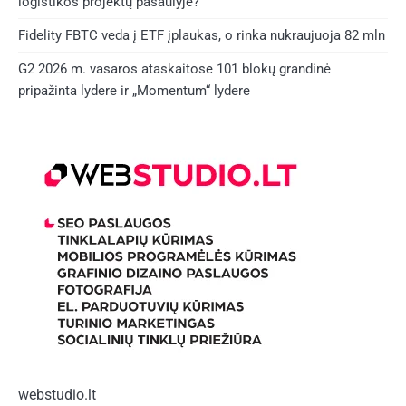
logistikos projektų pasaulyje?
Fidelity FBTC veda į ETF įplaukas, o rinka nukraujuoja 82 mln
G2 2026 m. vasaros ataskaitose 101 blokų grandinė
pripažinta lydere ir „Momentum“ lydere
webstudio.lt