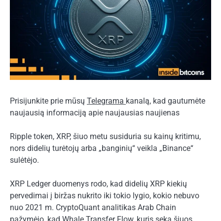
Prisijunkite prie mūsų
Telegrama
kanalą, kad gautumėte
naujausią informaciją apie naujausias naujienas
Ripple token, XRP, šiuo metu susiduria su kainų kritimu,
nors didelių turėtojų arba „banginių“ veikla „Binance“
sulėtėjo.
XRP Ledger duomenys rodo, kad didelių XRP kiekių
pervedimai į biržas nukrito iki tokio lygio, kokio nebuvo
nuo 2021 m. CryptoQuant analitikas Arab Chain
pažymėjo, kad Whale Transfer Flow, kuris seka šiuos