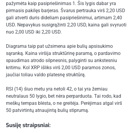
pažymėta kaip pasipriešinimas 1. Šis lygis dabar yra
pirmasis pakilęs barjeras. Švarus pertrauka virš 2,20 USD
gali atverti duris dideliam pasipriešinimui, artimam 2,40
USD. Nepavykus susigrąžinti 2,20 USD, kaina gali svyruoti
nuo 2,00 USD iki 2,20 USD.
Diagrama taip pat užsimena apie bulių apsisukimo
sąranką. Kaina viršija struktūrinę paramą, o pardavimo
spaudimas atrodo silpnesnis, palyginti su ankstesniu
kritimu. Kol XRP išliks virš 2,00 USD paramos zonos,
jaučiai toliau valdo platesnę struktūrą.
RSI (14) šiuo metu yra netoli 42, o tai yra žemiau
neutralaus 50 lygio, bet nėra perparduota. Tai rodo, kad
meškų tempas blėsta, o ne greitėja. Perėjimas atgal virš
50 patvirtintų atnaujintą bulių stiprumą.
Susiję straipsniai: