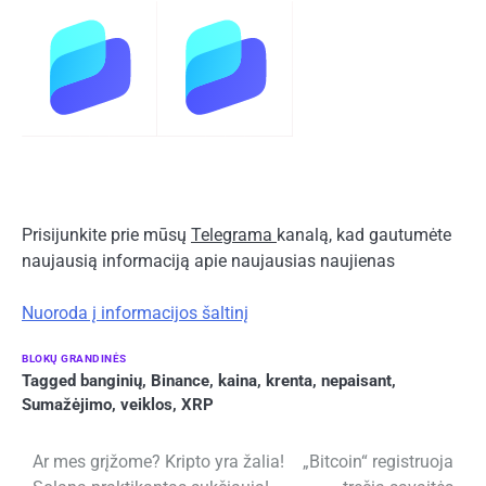
Prisijunkite prie mūsų
Telegrama
kanalą, kad gautumėte
naujausią informaciją apie naujausias naujienas
Nuoroda į informacijos šaltinį
BLOKŲ GRANDINĖS
Tagged
banginių
,
Binance
,
kaina
,
krenta
,
nepaisant
,
Sumažėjimo
,
veiklos
,
XRP
Navigacija
Ar mes grįžome? Kripto yra žalia!
„Bitcoin“ registruoja