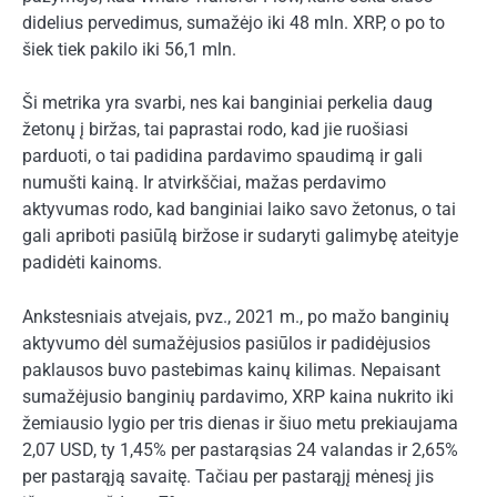
didelius pervedimus, sumažėjo iki 48 mln. XRP, o po to
šiek tiek pakilo iki 56,1 mln.
Ši metrika yra svarbi, nes kai banginiai perkelia daug
žetonų į biržas, tai paprastai rodo, kad jie ruošiasi
parduoti, o tai padidina pardavimo spaudimą ir gali
numušti kainą. Ir atvirkščiai, mažas perdavimo
aktyvumas rodo, kad banginiai laiko savo žetonus, o tai
gali apriboti pasiūlą biržose ir sudaryti galimybę ateityje
padidėti kainoms.
Ankstesniais atvejais, pvz., 2021 m., po mažo banginių
aktyvumo dėl sumažėjusios pasiūlos ir padidėjusios
paklausos buvo pastebimas kainų kilimas. Nepaisant
sumažėjusio banginių pardavimo, XRP kaina nukrito iki
žemiausio lygio per tris dienas ir šiuo metu prekiaujama
2,07 USD, ty 1,45% per pastarąsias 24 valandas ir 2,65%
per pastarąją savaitę. Tačiau per pastarąjį mėnesį jis