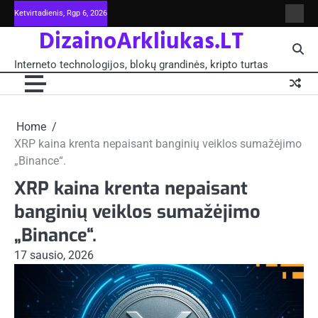
Skip
Ketvirtadienis, Rgp 6, 2026
Intern
to
DizainoArkliukas.LT
techno
content
šviet
ir
Interneto technologijos, blokų grandinės, kripto turtas
moksl
blokų
grand
-
Pagrin
Home
XRP kaina krenta nepaisant banginių veiklos sumažėjimo
„Binance“.
XRP kaina krenta nepaisant
banginių veiklos sumažėjimo
„Binance“.
17 sausio, 2026