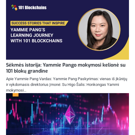
Sėkmės istorija: Yammie Pango mokymosi kelionė su
101 blokų grandine
Apie Yammie Pang Vardas: Yammie Pang Paskyrimas: vienas iš įkūrėjų
ir vykdomasis direktorius Įmonė: Su Higo Šalis: Honkongas Yammi
mokymosi…