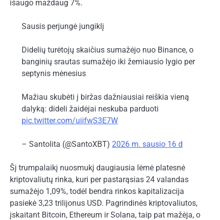
išaugo maždaug 7%.
Sausis perjungė jungiklį
Didelių turėtojų skaičius sumažėjo nuo Binance, o
banginių srautas sumažėjo iki žemiausio lygio per
septynis mėnesius
Mažiau skubėti į biržas dažniausiai reiškia vieną
dalyką: dideli žaidėjai neskuba parduoti
pic.twitter.com/uiifwS3E7W
– Santolita (@SantoXBT)
2026 m. sausio 16 d
Šį trumpalaikį nuosmukį daugiausia lėmė platesnė
kriptovaliutų rinka, kuri per pastarąsias 24 valandas
sumažėjo 1,09%, todėl bendra rinkos kapitalizacija
pasiekė 3,23 trilijonus USD. Pagrindinės kriptovaliutos,
įskaitant Bitcoin, Ethereum ir Solana, taip pat mažėja, o