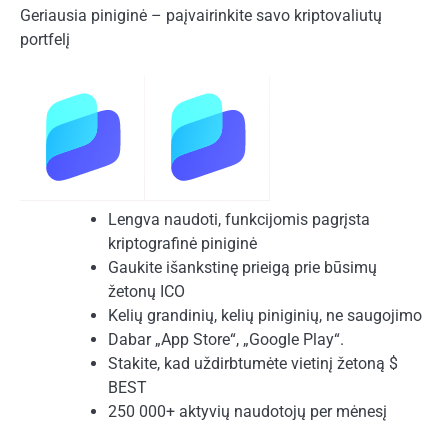
Geriausia piniginė – paįvairinkite savo kriptovaliutų
portfelį
Lengva naudoti, funkcijomis pagrįsta
kriptografinė piniginė
Gaukite išankstinę prieigą prie būsimų
žetonų ICO
Kelių grandinių, kelių piniginių, ne saugojimo
Dabar „App Store“, „Google Play“.
Stakite, kad uždirbtumėte vietinį žetoną $
BEST
250 000+ aktyvių naudotojų per mėnesį