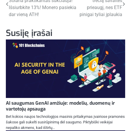
Solana praktikantas sukčiauja!
trečią savaitės
tarp
Išsiurbkite 13%! Monero pasiekia
prieaugį, nes ETF
įrašų
dar vieną ATH!
pinigai tyliai įplaukia
Susiję įrašai
AI saugumas GenAI amžiuje: modelių, duomenų ir
vartotojų apsauga
Bet kokios naujos technologijos masinis pritaikymas įvairiose pramonės
šakose gali sukelti susirūpinimą dėl saugumo. Piktybiški veikėjai
nepaliko akmens, kad ištirtų…