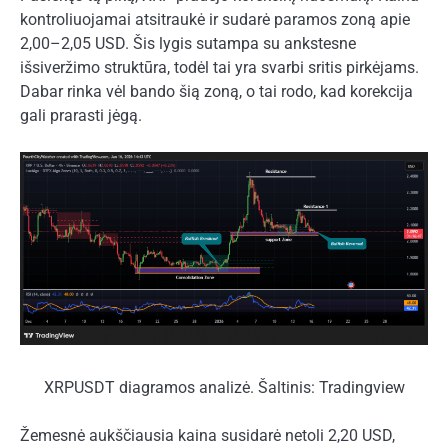
kontroliuojamai atsitraukė ir sudarė paramos zoną apie
2,00–2,05 USD. Šis lygis sutampa su ankstesne
išsiveržimo struktūra, todėl tai yra svarbi sritis pirkėjams.
Dabar rinka vėl bando šią zoną, o tai rodo, kad korekcija
gali prarasti jėgą.
XRPUSDT diagramos analizė. Šaltinis: Tradingview
Žemesnė aukščiausia kaina susidarė netoli 2,20 USD,