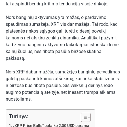
tai atspindi bendrą kritimo tendenciją visoje rinkoje.
Nors banginių aktyvumas yra mažas, o pardavimo
spaudimas sumažėja, XRP vis dar mažėja. Tai rodo, kad
platesnės rinkos sąlygos gali turėti didesnį poveikį
kainoms nei atskirų ženklų dinamika. Analitikai pažymi,
kad žemo banginių aktyvumo laikotarpiai istoriškai lėmė
kainų šuolius, nes ribota pasiūla biržose skatina
paklausą.
Nors XRP dabar mažėja, sumažėjęs banginių pervedimas
galėtų paskatinti kainos atšokimą, kai rinka stabilizuosis
ir biržose bus ribota pasiūla. Šis veiksnių derinys rodo
augimo potencialą ateityje, net ir esant trumpalaikiams
nuostoliams.
Turinys:
„XRP Price Bulls“ palaiko 2,00 USD paramą