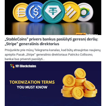
„StableCoins“ privers bankus pasiūlyti geresnį derlių:
„Stripe“ generalinis direktorius
Prisijunkite prie mūsų Telegrama kanalas, kad būtų atnaujintas naujienų
aprėptis Pasak „Stripe“ generalinio direktoriaus Patricko Collisono,
bankai bus priversti pasiūlyti…