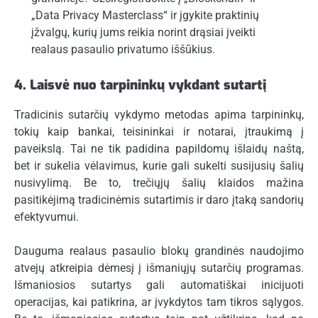
„Data Privacy Masterclass“ ir įgykite praktinių
įžvalgų, kurių jums reikia norint drąsiai įveikti
realaus pasaulio privatumo iššūkius.
4. Laisvė nuo tarpininkų vykdant sutartį
Tradicinis sutarčių vykdymo metodas apima tarpininkų,
tokių kaip bankai, teisininkai ir notarai, įtraukimą į
paveikslą. Tai ne tik padidina papildomų išlaidų naštą,
bet ir sukelia vėlavimus, kurie gali sukelti susijusių šalių
nusivylimą. Be to, trečiųjų šalių klaidos mažina
pasitikėjimą tradicinėmis sutartimis ir daro įtaką sandorių
efektyvumui.
Dauguma realaus pasaulio blokų grandinės naudojimo
atvejų atkreipia dėmesį į išmaniųjų sutarčių programas.
Išmaniosios sutartys gali automatiškai inicijuoti
operacijas, kai patikrina, ar įvykdytos tam tikros sąlygos.