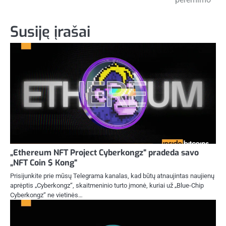
įrašų
Susiję įrašai
„Ethereum NFT Project Cyberkongz“ pradeda savo
„NFT Coin $ Kong“
Prisijunkite prie mūsų Telegrama kanalas, kad būtų atnaujintas naujienų
aprėptis „Cyberkongz“, skaitmeninio turto įmonė, kuriai už „Blue-Chip
Cyberkongz“ ne vietinės…