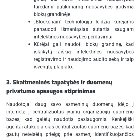
turėdami patikrinamą nuosavybės įrodymą
blokų grandinėje.
„Blockchain“ technologija leidžia kūrėjams
panaudoti išmaniąsias sutartis saugiam
intelektinės nuosavybės perdavimui.
Kūrėjai gali naudoti blokų grandinę, kad
išlaikytų aiškią intelektinės nuosavybės
registravimo ir naudojimo audito seką ir taip
išvengtų plagiato.
3. Skaitmeninės tapatybės ir duomenų
privatumo apsaugos stiprinimas
Naudotojai daug savo asmeninių duomenų įdėjo į
internetą į centralizuotas įvairių organizacijų duomenų
bazes, kad galėtų naudotis paslaugomis. Kenkėjiški
agentai atakuoja šias centralizuotas duomenų bazes, kad
gautų neteisėtą prieigą prie asmenį identifikuojančios