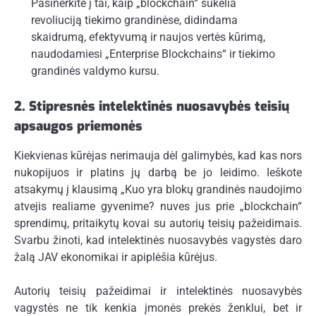
Pasinerkite į tai, kaip „blockchain“ sukelia
revoliuciją tiekimo grandinėse, didindama
skaidrumą, efektyvumą ir naujos vertės kūrimą,
naudodamiesi „Enterprise Blockchains“ ir tiekimo
grandinės valdymo kursu.
2. Stipresnės intelektinės nuosavybės teisių
apsaugos priemonės
Kiekvienas kūrėjas nerimauja dėl galimybės, kad kas nors
nukopijuos ir platins jų darbą be jo leidimo. Ieškote
atsakymų į klausimą „Kuo yra blokų grandinės naudojimo
atvejis realiame gyvenime? nuves jus prie „blockchain“
sprendimų, pritaikytų kovai su autorių teisių pažeidimais.
Svarbu žinoti, kad intelektinės nuosavybės vagystės daro
žalą JAV ekonomikai ir apiplėšia kūrėjus.
Autorių teisių pažeidimai ir intelektinės nuosavybės
vagystės ne tik kenkia įmonės prekės ženklui, bet ir