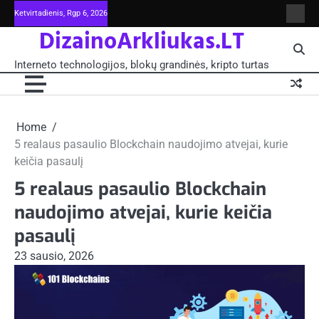
Skip
Ketvirtadienis, Rgp 6, 2026
Intern
to
DizainoArkliukas.LT
techno
content
šviet
ir
Interneto technologijos, blokų grandinės, kripto turtas
moksl
blokų
grand
-
Pagrin
Home
5 realaus pasaulio Blockchain naudojimo atvejai, kurie
keičia pasaulį
5 realaus pasaulio Blockchain
naudojimo atvejai, kurie keičia
pasaulį
23 sausio, 2026