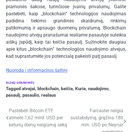
pramonės šakose, turinčiose įvairių privalumų. Galite
pastebėti, kaip „blockchain“ technologijos naudojimas
padidina tiekimo grandinės skaidrumą, rinkimų
patikimumą ir apsaugo duomenų privatumą. Blockchain
naudojimo atvejų pranašumai realiame pasaulyje suteikia
aiškų įspūdį, kaip tai keičia pasaulį. Sužinokite daugiau
apie kitus „blockchain“ technologijos naudojimo atvejus,
kad suprastumėte jos potencialą pakeisti patį pasaulį.
Nuoroda į informacijos šaltinį
BLOKŲ GRANDINĖS
Tagged
atvejai
,
blockchain
,
keičia
,
Kurie
,
naudojimo
,
pasaulį
,
pasaulio
,
realaus
Navigacija
Pastebėti Bitcoin ETF
Farcaster neigia
atmetė 1,62 mlrd. USD per
sustabdymą, grąžina 180
tarp
keturių dienų neigiamą seką
mln. USD po Neynar
perėmimo