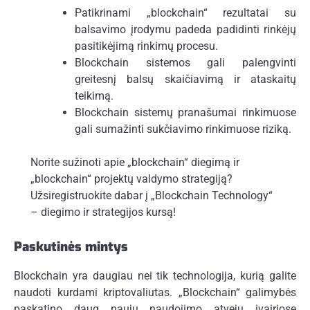
Patikrinami „blockchain“ rezultatai su
balsavimo įrodymu padeda padidinti rinkėjų
pasitikėjimą rinkimų procesu.
Blockchain sistemos gali palengvinti
greitesnį balsų skaičiavimą ir ataskaitų
teikimą.
Blockchain sistemų pranašumai rinkimuose
gali sumažinti sukčiavimo rinkimuose riziką.
Norite sužinoti apie „blockchain“ diegimą ir
„blockchain“ projektų valdymo strategiją?
Užsiregistruokite dabar į „Blockchain Technology“
– diegimo ir strategijos kursą!
Paskutinės mintys
Blockchain yra daugiau nei tik technologija, kurią galite
naudoti kurdami kriptovaliutas. „Blockchain“ galimybės
paskatino daug naujų naudojimo atvejų įvairiose