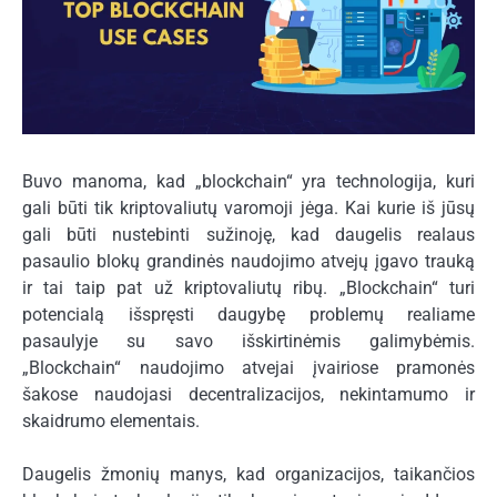
Buvo manoma, kad „blockchain“ yra technologija, kuri
gali būti tik kriptovaliutų varomoji jėga. Kai kurie iš jūsų
gali būti nustebinti sužinoję, kad daugelis realaus
pasaulio blokų grandinės naudojimo atvejų įgavo trauką
ir tai taip pat už kriptovaliutų ribų. „Blockchain“ turi
potencialą išspręsti daugybę problemų realiame
pasaulyje su savo išskirtinėmis galimybėmis.
„Blockchain“ naudojimo atvejai įvairiose pramonės
šakose naudojasi decentralizacijos, nekintamumo ir
skaidrumo elementais.
Daugelis žmonių manys, kad organizacijos, taikančios