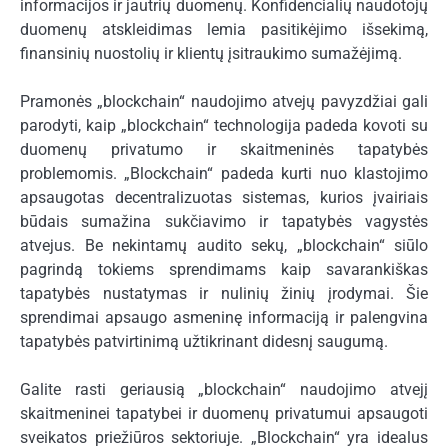
informacijos ir jautrių duomenų. Konfidencialių naudotojų
duomenų atskleidimas lemia pasitikėjimo išsekimą,
finansinių nuostolių ir klientų įsitraukimo sumažėjimą.
Pramonės „blockchain“ naudojimo atvejų pavyzdžiai gali
parodyti, kaip „blockchain“ technologija padeda kovoti su
duomenų privatumo ir skaitmeninės tapatybės
problemomis. „Blockchain“ padeda kurti nuo klastojimo
apsaugotas decentralizuotas sistemas, kurios įvairiais
būdais sumažina sukčiavimo ir tapatybės vagystės
atvejus. Be nekintamų audito sekų, „blockchain“ siūlo
pagrindą tokiems sprendimams kaip savarankiškas
tapatybės nustatymas ir nulinių žinių įrodymai. Šie
sprendimai apsaugo asmeninę informaciją ir palengvina
tapatybės patvirtinimą užtikrinant didesnį saugumą.
Galite rasti geriausią „blockchain“ naudojimo atvejį
skaitmeninei tapatybei ir duomenų privatumui apsaugoti
sveikatos priežiūros sektoriuje. „Blockchain“ yra idealus