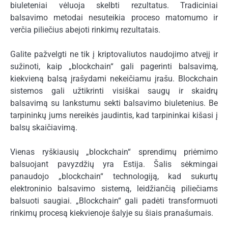
biuleteniai vėluoja skelbti rezultatus. Tradiciniai
balsavimo metodai nesuteikia proceso matomumo ir
verčia piliečius abejoti rinkimų rezultatais.
Galite pažvelgti ne tik į kriptovaliutos naudojimo atvejį ir
sužinoti, kaip „blockchain“ gali pagerinti balsavimą,
kiekvieną balsą įrašydami nekeičiamu įrašu. Blockchain
sistemos gali užtikrinti visiškai saugų ir skaidrų
balsavimą su lankstumu sekti balsavimo biuletenius. Be
tarpininkų jums nereikės jaudintis, kad tarpininkai kišasi į
balsų skaičiavimą.
Vienas ryškiausių „blockchain“ sprendimų priėmimo
balsuojant pavyzdžių yra Estija. Šalis sėkmingai
panaudojo „blockchain“ technologiją, kad sukurtų
elektroninio balsavimo sistemą, leidžiančią piliečiams
balsuoti saugiai. „Blockchain“ gali padėti transformuoti
rinkimų procesą kiekvienoje šalyje su šiais pranašumais.