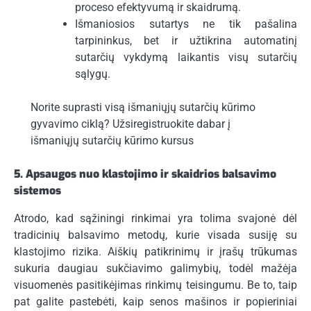
proceso efektyvumą ir skaidrumą.
Išmaniosios sutartys ne tik pašalina
tarpininkus, bet ir užtikrina automatinį
sutarčių vykdymą laikantis visų sutarčių
sąlygų.
Norite suprasti visą išmaniųjų sutarčių kūrimo
gyvavimo ciklą? Užsiregistruokite dabar į
išmaniųjų sutarčių kūrimo kursus
5. Apsaugos nuo klastojimo ir skaidrios balsavimo
sistemos
Atrodo, kad sąžiningi rinkimai yra tolima svajonė dėl
tradicinių balsavimo metodų, kurie visada susiję su
klastojimo rizika. Aiškių patikrinimų ir įrašų trūkumas
sukuria daugiau sukčiavimo galimybių, todėl mažėja
visuomenės pasitikėjimas rinkimų teisingumu. Be to, taip
pat galite pastebėti, kaip senos mašinos ir popieriniai