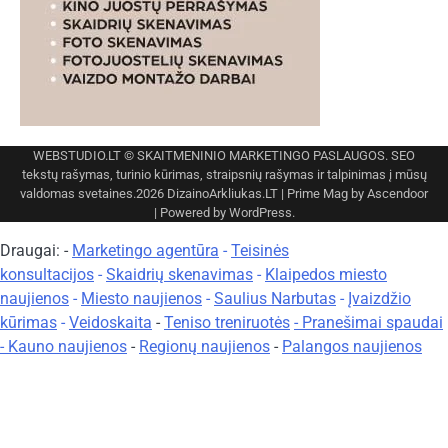
WEBSTUDIO.LT
© SKAITMENINIO MARKETINGO PASLAUGOS. SEO
tekstų rašymas, turinio kūrimas, straipsnių rašymas ir talpinimas į mūsų
valdomas svetaines.2026
DizainoArkliukas.LT
| Prime Mag by
Ascendoor
| Powered by
WordPress
.
Draugai: -
Marketingo agentūra
-
Teisinės
konsultacijos
-
Skaidrių skenavimas
-
Klaipedos miesto
naujienos
-
Miesto naujienos
-
Saulius Narbutas
-
Įvaizdžio
kūrimas
-
Veidoskaita
-
Teniso treniruotės
- Pranešimai spaudai
-
Kauno naujienos
-
Regionų naujienos
-
Palangos naujienos