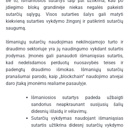
Be to, išmaniosios sutartys taip pat užtikrina, kad po
įdiegimo blokų grandinėje niekas negalės pakeisti
sutarčių sąlygų. Visos sutarties šalys gali matyti
kiekvieną sutarties vykdymo žingsnį ir patikrinti sutarčių
saugumą.
Išmaniųjų sutarčių naudojimas nekilnojamojo turto ir
draudimo sektoriuje yra jų naudingumo vykdant sutartis
įrodymas. Įmonės gali panaudoti išmaniąsias sutartis,
kad nedelsdamos perduotų nuosavybės teises ir
padengtų draudimo išmokas. Išmaniųjų sutarčių
pranašumai parodo, kaip „blockchain“ naudojimo atvejai
daro įtaką įmonėms realiame pasaulyje.
Išmaniosios sutartys padeda užbaigti
sandorius neapkraunant susijusių šalių
didesnių išlaidų ir vėlavimų.
Sutarčių vykdymas naudojant išmaniąsias
sutartis užtikrina didesnį sutarčių vykdymo