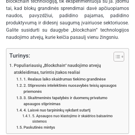
blockchain technologiją, tik eksperimentuoja su ja. Įdomu
tai, kad blokų grandinės sprendimai davė apčiuopiamos
naudos, pavyzdžiui, padidino pajamas, padidino
produktyvumą ir didesnį saugumą įvairiuose sektoriuose.
Galite susidurti su daugybe „blockchain“ technologijos
naudojimo atvejų, kurie keičia pasaulį vienu žingsniu.
Turinys:
Populiariausių „Blockchain“ naudojimo atvejų
atskleidimas, turintis įtakos realiai
1. Realaus laiko skaidrumas tiekimo grandinėse
2. Stipresnės intelektinės nuosavybės teisių apsaugos
priemonės
3. Skaitmeninės tapatybės ir duomenų privatumo
apsaugos stiprinimas
4. Laisvė nuo tarpininkų vykdant sutartį
5. Apsaugos nuo klastojimo ir skaidrios balsavimo
sistemos
Paskutinės mintys