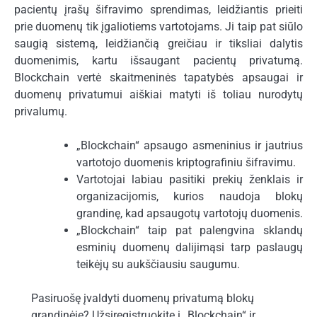
pacientų įrašų šifravimo sprendimas, leidžiantis prieiti
prie duomenų tik įgaliotiems vartotojams. Ji taip pat siūlo
saugią sistemą, leidžiančią greičiau ir tiksliai dalytis
duomenimis, kartu išsaugant pacientų privatumą.
Blockchain vertė skaitmeninės tapatybės apsaugai ir
duomenų privatumui aiškiai matyti iš toliau nurodytų
privalumų.
„Blockchain“ apsaugo asmeninius ir jautrius
vartotojo duomenis kriptografiniu šifravimu.
Vartotojai labiau pasitiki prekių ženklais ir
organizacijomis, kurios naudoja blokų
grandinę, kad apsaugotų vartotojų duomenis.
„Blockchain“ taip pat palengvina sklandų
esminių duomenų dalijimąsi tarp paslaugų
teikėjų su aukščiausiu saugumu.
Pasiruošę įvaldyti duomenų privatumą blokų
grandinėje? Užsiregistruokite į „Blockchain“ ir