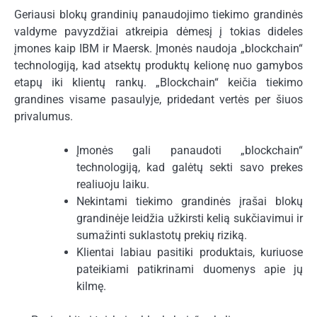
Geriausi blokų grandinių panaudojimo tiekimo grandinės
valdyme pavyzdžiai atkreipia dėmesį į tokias dideles
įmones kaip IBM ir Maersk. Įmonės naudoja „blockchain“
technologiją, kad atsektų produktų kelionę nuo gamybos
etapų iki klientų rankų. „Blockchain“ keičia tiekimo
grandines visame pasaulyje, pridedant vertės per šiuos
privalumus.
Įmonės gali panaudoti „blockchain“
technologiją, kad galėtų sekti savo prekes
realiuoju laiku.
Nekintami tiekimo grandinės įrašai blokų
grandinėje leidžia užkirsti kelią sukčiavimui ir
sumažinti suklastotų prekių riziką.
Klientai labiau pasitiki produktais, kuriuose
pateikiami patikrinami duomenys apie jų
kilmę.