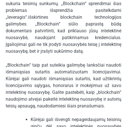
sukuria teisinių sunkumų. „Blockchain“ sprendimai šias
problemas išsprendžia pasitelkdami
„leveragis“.
išskirtines blockchain technologijos
galimybes. „Blockchain“ siūlo paprastą būdą
dokumentais patvirtinti, kad priklauso jūsų intelektinė
nuosavybė, naudojant patikrinamus kredencialus.
Įgaliojimai gali ne tik įrodyti nuosavybės teisę į intelektinę
nuosavybę, bet ir įrašyti sukūrimo datą.
„Blockchain“ taip pat suteikia galimybę lanksčiai naudoti
išmaniąsias sutartis automatizuotam licencijavimui.
Kūrėjai gali naudoti išmaniąsias sutartis, kad užtikrintų
licencijavimo sąlygas, honorarus ir mokėjimus už savo
intelektinę nuosavybę. Galite pastebėti, kaip „blockchain“
naudojimo atvejai pakeitė intelektinę nuosavybę ir autorių
teisių apsaugą, naudodamiesi šiais pranašumais.
Kūrėjai gali išvengti nepageidaujamų teisinių
ginčų dėl savo intelektinės nuosavybės