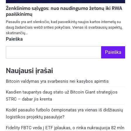
Ženklinimo sąlygos: nuo naudingumo žetonų iki RWA
paaiškinimų
Pasaulis yra ant slenksčio, kad pasveikintų naujos kartos internetą su
daug žadančiais web3 srities pokyčiais. Vienas iš svarbiausių aspektų,
skatinančių…
Paieška
Paieška
Naujausi įrašai
Bitcoin valdymas yra svarbesnis nei kasybos apimtis
Kasdien taupantys daug stato už Bitcoin Giant strategijos
STRC – dabar jis krenta
Kodėl pasaulio futbolo čempionatas yra vienas iš didžiausių
logistikos projektų pasaulyje?
Fidelity FBTC veda į ETF įplaukas, o rinka nukraujuoja 82 mln