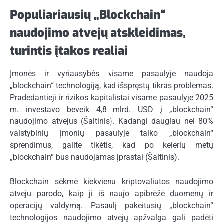
Populiariausių „Blockchain“
naudojimo atvejų atskleidimas,
turintis įtakos realiai
Įmonės ir vyriausybės visame pasaulyje naudoja
„blockchain“ technologiją, kad išspręstų tikras problemas.
Pradedantieji ir rizikos kapitalistai visame pasaulyje 2025
m. investavo beveik 4,8 mlrd. USD į „blockchain“
naudojimo atvejus (
Šaltinis
). Kadangi daugiau nei 80%
valstybinių įmonių pasaulyje taiko „blockchain“
sprendimus, galite tikėtis, kad po kelerių metų
„blockchain“ bus naudojamas įprastai (
Šaltinis
).
Blockchain sėkmė kiekvienu kriptovaliutos naudojimo
atveju parodo, kaip ji iš naujo apibrėžė duomenų ir
operacijų valdymą. Pasaulį pakeitusių „blockchain“
technologijos naudojimo atvejų apžvalga gali padėti