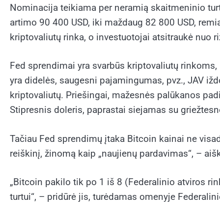
Nominacija teikiama per neramią skaitmeninio tur
artimo 90 400 USD, iki maždaug 82 800 USD, remian
kriptovaliutų rinka, o investuotojai atsitraukė nuo r
Fed sprendimai yra svarbūs kriptovaliutų rinkoms, 
yra didelės, saugesni pajamingumas, pvz., JAV iždo
kriptovaliutų. Priešingai, mažesnės palūkanos padi
Stipresnis doleris, paprastai siejamas su griežtesne
Tačiau Fed sprendimų įtaka Bitcoin kainai ne visad
reiškinį, žinomą kaip „naujienų pardavimas“, – ai
„Bitcoin pakilo tik po 1 iš 8 (Federalinio atviros 
turtui“, – pridūrė jis, turėdamas omenyje Federali