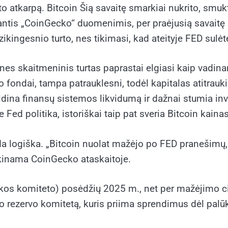
to atkarpą.
Bitcoin
Šią savaitę smarkiai nukrito, smu
tis „CoinGecko“ duomenimis, per praėjusią savaitę s
izikingesnio turto, nes tikimasi, kad ateityje FED sulėt
nes skaitmeninis turtas paprastai elgiasi kaip vadin
 fondai, tampa patrauklesni, todėl kapitalas atitrau
dina finansų sistemos likvidumą ir dažnai stumia inv
 Fed politika, istoriškai taip pat sveria Bitcoin kainas
a logiška. „Bitcoin nuolat mažėjo po FED pranešimų, n
škinama CoinGecko ataskaitoje.
rinkos komiteto) posėdžių 2025 m., net per mažėjimo cik
nio rezervo komitetą, kuris priima sprendimus dėl pal