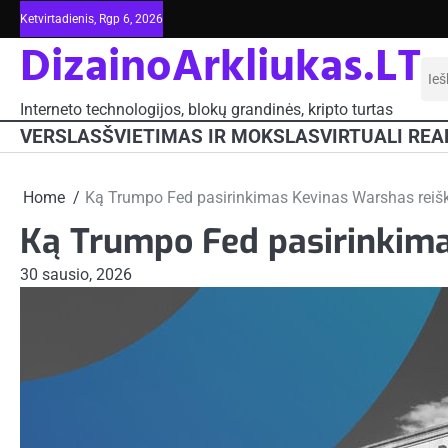
Skip
Ketvirtadienis, Rgp 6, 2026
to
DizainoArkliukas.LT
content
Iešk
Interneto technologijos, blokų grandinės, kripto turtas
VERSLAS
ŠVIETIMAS IR MOKSLAS
VIRTUALI REA
Home
Ką Trumpo Fed pasirinkimas Kevinas Warshas reiški
Ką Trumpo Fed pasirinkimas
30 sausio, 2026