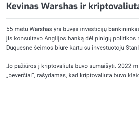
Kevinas Warshas ir kriptovaliut
55 metų Warshas yra buvęs investicijų bankininkas, 
jis konsultavo Anglijos banką dėl pinigų politikos 
Duquesne šeimos biure kartu su investuotoju Stanl
Jo pažiūros į
kriptovaliuta
buvo sumaišyti. 2022 m. 
„beverčiai“, rašydamas, kad kriptovaliuta buvo klai