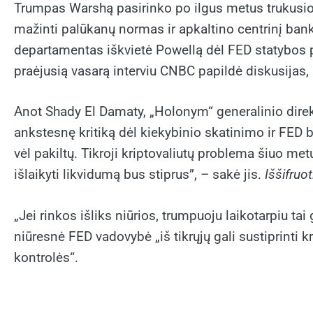
Trumpas Warshą pasirinko po ilgus metus trukusio
mažinti palūkanų normas ir apkaltino centrinį ba
departamentas iškvietė Powellą dėl FED statybos pr
praėjusią vasarą interviu CNBC papildė diskusijas,
Anot Shady El Damaty, „Holonym“ generalinio direkt
ankstesnę kritiką dėl kiekybinio skatinimo ir FED ba
vėl pakiltų. Tikroji kriptovaliutų problema šiuo me
išlaikyti likvidumą bus stiprus”, – sakė jis.
Iššifruot
„Jei rinkos išliks niūrios, trumpuoju laikotarpiu tai 
niūresnė FED vadovybė „iš tikrųjų gali sustiprinti k
kontrolės“.