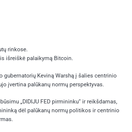
tų rinkose.
is išreiškė palaikymą Bitcoin.
 gubernatorių Keviną Warshą į šalies centrinio
ujo įvertina palūkanų normų perspektyvas.
 būsimu „DIDIJU FED pirmininku“ ir reikšdamas,
mininką dėl palūkanų normų politikos ir centrinio
ormas.