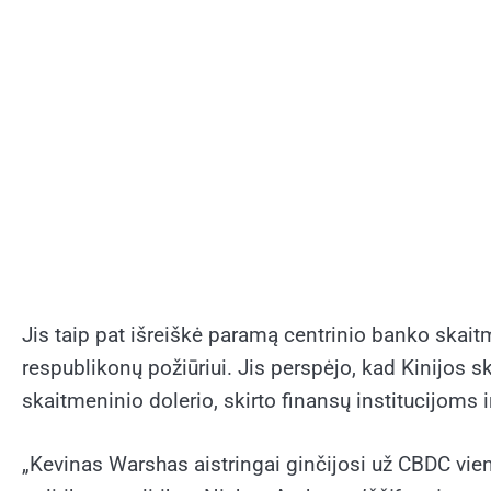
Jis taip pat išreiškė paramą centrinio banko skaitm
respublikonų požiūriui. Jis perspėjo, kad Kinijos
skaitmeninio dolerio, skirto finansų institucijoms 
„Kevinas Warshas aistringai ginčijosi už CBDC viena