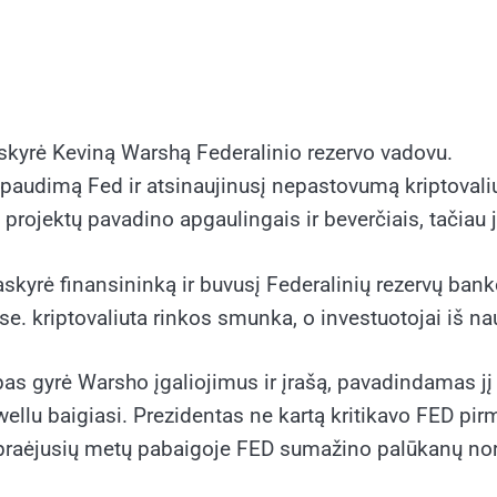
kyrė Keviną Warshą Federalinio rezervo vadovu.
spaudimą Fed ir atsinaujinusį nepastovumą kriptovaliu
projektų pavadino apgaulingais ir beverčiais, tačiau j
yrė finansininką ir buvusį Federalinių rezervų banko
ose.
kriptovaliuta
rinkos smunka, o investuotojai iš na
as gyrė Warsho įgaliojimus ir įrašą, pavadindamas jį
ellu baigiasi. Prezidentas ne kartą kritikavo FED pir
ai praėjusių metų pabaigoje FED sumažino palūkanų n