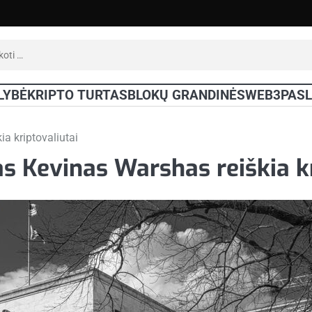
oti:
LYBĖ
KRIPTO TURTAS
BLOKŲ GRANDINĖS
WEB3
PAS
a kriptovaliutai
 Kevinas Warshas reiškia kr