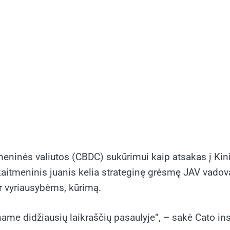
eninės valiutos (CBDC) sukūrimui kaip atsakas į Kinijo
 skaitmeninis juanis kelia strateginę grėsmę JAV vad
ir vyriausybėms, kūrimą.
me didžiausių laikraščių pasaulyje“, – sakė Cato insti