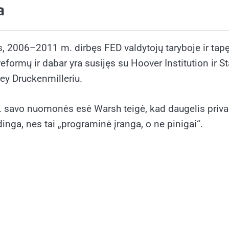
a
2006–2011 m. dirbęs FED valdytojų taryboje ir tapęs j
reformų ir dabar yra susijęs su Hoover Institution ir 
ey Druckenmilleriu.
savo nuomonės esė Warsh teigė, kad daugelis privačių
dinga, nes tai „programinė įranga, o ne pinigai“.