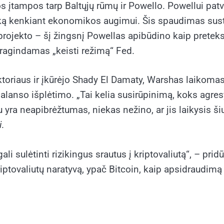
s įtampos tarp Baltųjų rūmų ir Powello. Powellui pat
nką kenkiant ekonomikos augimui. Šis spaudimas susti
ojekto – šį žingsnį Powellas apibūdino kaip pretekstą
 ragindamas „keisti režimą“ Fed.
oriaus ir įkūrėjo Shady El Damaty, Warshas laikomas ž
lanso išplėtimo. „Tai kelia susirūpinimą, koks agresyvus
tu yra neapibrėžtumas, niekas nežino, ar jis laikysis 
i
.
gali sulėtinti rizikingus srautus į kriptovaliutą“, – pr
riptovaliutų naratyvą, ypač Bitcoin, kaip apsidraudimą