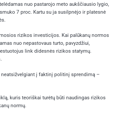
ktelėdamas nuo pastarojo meto aukščiausio lygio,
muko 7 proc. Kartu su ja susilpnėjo ir platesnė
ės.
amosios rizikos investicijos. Kai palūkanų normos
kiamas nuo nepastovaus turto, pavyzdžiui,
estuotojus link didesnės rizikos statymų.
.
eatsižvelgiant į faktinį politinį sprendimą –
lą, kuris teoriškai turėtų būti naudingas rizikos
ūkanų normų.