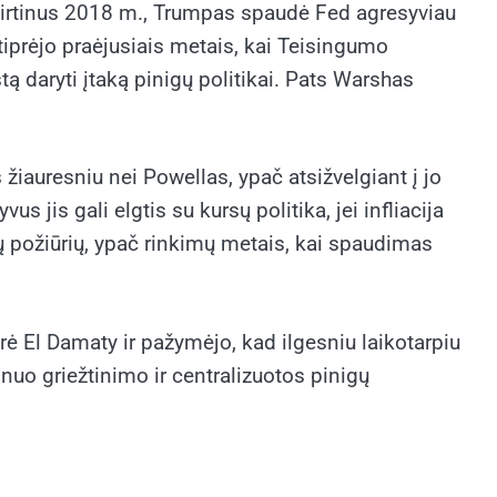
virtinus 2018 m., Trumpas spaudė Fed agresyviau
prėjo praėjusiais metais, kai Teisingumo
 daryti įtaką pinigų politikai. Pats Warshas
iauresniu nei Powellas, ypač atsižvelgiant į jo
 jis gali elgtis su kursų politika, jei infliacija
šių požiūrių, ypač rinkimų metais, kai spaudimas
idūrė El Damaty ir pažymėjo, kad ilgesniu laikotarpiu
 nuo griežtinimo ir centralizuotos pinigų