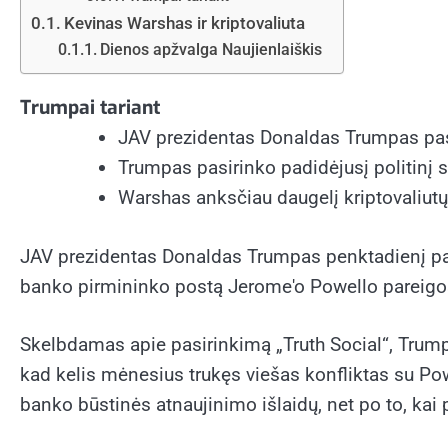
Kevinas Warshas ir kriptovaliuta
Dienos apžvalga Naujienlaiškis
Trumpai tariant
JAV prezidentas Donaldas Trumpas pas
Trumpas pasirinko padidėjusį politinį 
Warshas anksčiau daugelį kriptovaliutų 
JAV prezidentas Donaldas Trumpas penktadienį pask
banko pirmininko postą Jerome'o Powello pareig
Skelbdamas apie pasirinkimą „Truth Social“, Trump
kad kelis mėnesius trukęs viešas konfliktas su Pow
banko būstinės atnaujinimo išlaidų, net po to, k