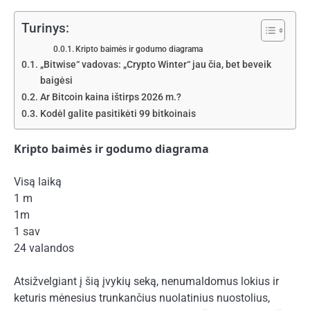
Turinys:
Kripto baimės ir godumo diagrama
„Bitwise“ vadovas: „Crypto Winter“ jau čia, bet beveik
baigėsi
Ar Bitcoin kaina ištirps 2026 m.?
Kodėl galite pasitikėti 99 bitkoinais
Kripto baimės ir godumo diagrama
Visą laiką
1 m
1m
1 sav
24 valandos
Atsižvelgiant į šią įvykių seką, nenumaldomus lokius ir
keturis mėnesius trunkančius nuolatinius nuostolius,