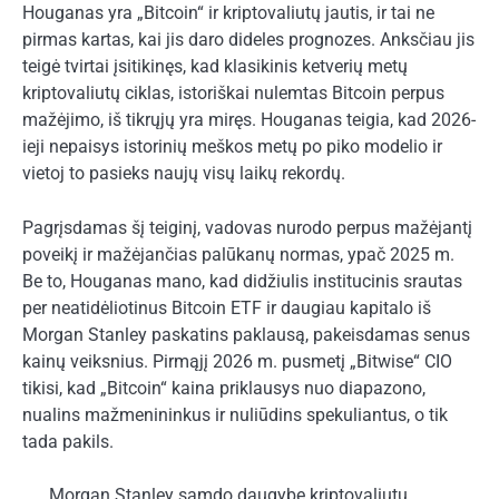
Houganas yra „Bitcoin“ ir kriptovaliutų jautis, ir tai ne
pirmas kartas, kai jis daro dideles prognozes. Anksčiau jis
teigė tvirtai įsitikinęs, kad klasikinis ketverių metų
kriptovaliutų ciklas, istoriškai nulemtas Bitcoin perpus
mažėjimo, iš tikrųjų yra miręs. Houganas teigia, kad 2026-
ieji nepaisys istorinių meškos metų po piko modelio ir
vietoj to pasieks naujų visų laikų rekordų.
Pagrįsdamas šį teiginį, vadovas nurodo perpus mažėjantį
poveikį ir mažėjančias palūkanų normas, ypač 2025 m.
Be to, Houganas mano, kad didžiulis institucinis srautas
per neatidėliotinus Bitcoin ETF ir daugiau kapitalo iš
Morgan Stanley paskatins paklausą, pakeisdamas senus
kainų veiksnius. Pirmąjį 2026 m. pusmetį „Bitwise“ CIO
tikisi, kad „Bitcoin“ kaina priklausys nuo diapazono,
nualins mažmenininkus ir nuliūdins spekuliantus, o tik
tada pakils.
Morgan Stanley samdo daugybę kriptovaliutų