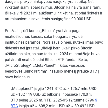
daugelis prekybininkų, ypač naujokų, yra sutrikę. Net ir
vykstant šiam išpardavimui, Bitcoin kaina yra gana rami,
išlieka virš 2021 m. aukštumų ir, tikėtina, stipriai šoktels ir
artimiausiomis savaitėmis susigrąžins 90 000 USD.
Priežastis, dėl kurios „Bitcoin“ yra tvirta pagal
neatidėliotinus kursus, sakė Houganas, yra dėl
institucinės paramos. Nors sausio mėn. nutekėjimas buvo
didesnis nei įprastai, „didieji berniukai“ pirko Bitcoin
užtikrintas akcijas nuo tada, kai 2024 m. pradžioje buvo
patvirtinti neatidėliotini Bitcoin ETF fondai. Be to,
„MicroStrategy“, „MetaPlanet“ ir kitos viešosios
bendrovės „pirko kritimą“ ir sausio mėnesį įtraukė BTC į
savo balansus.
„Metaplanet“ įsigijo 1241 BTC už ~126,7 mln. USD
už ~102 119 USD už bitkoiną ir pasiekė 170,0 %
BTC pelną 2025 m. YTD. 2025-05-12 turime 6796
$
BTC
įsigijo už ~ 608,2 mln. USD už ~ 89 492 USD