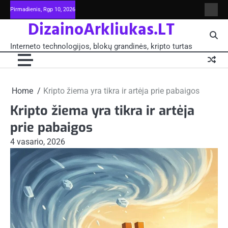
Skip
Pirmadienis, Rgp 10, 2026
Intern
to
DizainoArkliukas.LT
techno
content
šviet
ir
Interneto technologijos, blokų grandinės, kripto turtas
moksl
blokų
grand
-
Pagrin
Home
Kripto žiema yra tikra ir artėja prie pabaigos
Kripto žiema yra tikra ir artėja
prie pabaigos
4 vasario, 2026