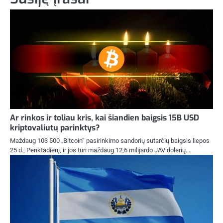
Ar rinkos ir toliau kris, kai šiandien baigsis 15B USD
kriptovaliutų parinktys?
Maždaug 103 500 „Bitcoin“ pasirinkimo sandorių sutarčių baigsis liepos
25 d., Penktadienį, ir jos turi maždaug 12,6 milijardo JAV dolerių.…