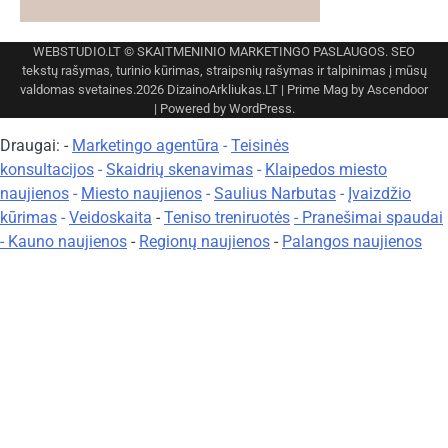
WEBSTUDIO.LT
© SKAITMENINIO MARKETINGO PASLAUGOS. SEO
tekstų rašymas, turinio kūrimas, straipsnių rašymas ir talpinimas į mūsų
valdomas svetaines.2026
DizainoArkliukas.LT
| Prime Mag by
Ascendoor
| Powered by
WordPress
.
Draugai: -
Marketingo agentūra
-
Teisinės
konsultacijos
-
Skaidrių skenavimas
-
Klaipedos miesto
naujienos
-
Miesto naujienos
-
Saulius Narbutas
-
Įvaizdžio
kūrimas
-
Veidoskaita
-
Teniso treniruotės
- Pranešimai spaudai
-
Kauno naujienos
-
Regionų naujienos
-
Palangos naujienos