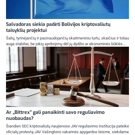
Salvadoras siekia padėti Bolivijos kriptovaliutų
taisyklių projektui
Šalių, tyrinėjančių ir pasinaudojančių skaitmeniniu turtu, skaičius ir toliau
auga stabiliai, be jokių apribojimų dėl jų dydžio ar ekonominės būklės.…
Ar „Bittrex“ gali panaikinti savo reguliavimo
nuobaudas?
Šiandien SEC kriptovaliutų naujienose JAV reguliavimo institucija pateikė
oficialų protestą JAV Vašingtono vakarinės apygardos teisme, siekdama