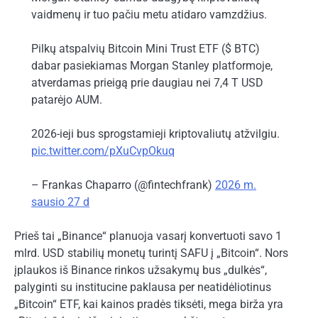
vaidmenų ir tuo pačiu metu atidaro vamzdžius.
Pilkų atspalvių Bitcoin Mini Trust ETF ($ BTC)
dabar pasiekiamas Morgan Stanley platformoje,
atverdamas prieigą prie daugiau nei 7,4 T USD
patarėjo AUM.
2026-ieji bus sprogstamieji kriptovaliutų atžvilgiu.
pic.twitter.com/pXuCvpOkuq
– Frankas Chaparro (@fintechfrank)
2026 m.
sausio 27 d
Prieš tai „Binance“ planuoja vasarį konvertuoti savo 1
mlrd. USD stabilių monetų turintį SAFU į „Bitcoin“. Nors
įplaukos iš Binance rinkos užsakymų bus „dulkės“,
palyginti su institucine paklausa per neatidėliotinus
„Bitcoin“ ETF, kai kainos pradės tiksėti, mega birža yra