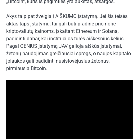
„Bitcoin“, kuris iš prigimties yra aukštas, atsargos.
Akys taip pat žvelgia į AIŠKUMO įstatymą. Jei šis teisės
aktas taps įstatymu, tai gali būti pradinė priemonė
kriptovaliutų kainoms, įskaitant Ethereum ir Solana,
padidinti dabar, kai institucijos turės aiškesnius kelius.
Pagal GENIUS įstatymą JAV galioja aiškūs įstatymai,
žetonų naudojimas greičiausiai sprogs, o naujos kapitalo
įplaukos gali padidinti nusistovėjusius žetonus,
pirmiausia Bitcoin.