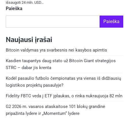
išsaugoti 24 mln. USD…
Paieška
Paieška
Naujausi įrašai
Bitcoin valdymas yra svarbesnis nei kasybos apimtis
Kasdien taupantys daug stato už Bitcoin Giant strategijos
STRC – dabar jis krenta
Kodėl pasaulio futbolo čempionatas yra vienas iš didžiausių
logistikos projektų pasaulyje?
Fidelity FBTC veda į ETF įplaukas, o rinka nukraujuoja 82 mln
G2 2026 m. vasaros ataskaitose 101 blokų grandinė
pripažinta lydere ir „Momentum“ lydere