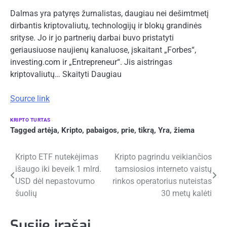
Dalmas yra patyręs žurnalistas, daugiau nei dešimtmetį
dirbantis kriptovaliutų, technologijų ir blokų grandinės
srityse. Jo ir jo partnerių darbai buvo pristatyti
geriausiuose naujienų kanaluose, įskaitant „Forbes“,
investing.com ir „Entrepreneur“. Jis aistringas
kriptovaliutų… Skaityti Daugiau
Source link
KRIPTO TURTAS
Tagged
artėja
,
Kripto
,
pabaigos
,
prie
,
tikrą
,
Yra
,
žiema
Navigacija
Kripto ETF nutekėjimas
Kripto pagrindu veikiančios
išaugo iki beveik 1 mlrd.
tamsiosios interneto vaistų
tarp
USD dėl nepastovumo
rinkos operatorius nuteistas
įrašų
šuolių
30 metų kalėti
Susiję įrašai