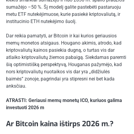
sumažėjo –50 %. Šį modelį galite pastebėti pastaruoju
metu ETF nutekėjimuose, kurie pasiekė kriptovaliutą, ir
institucinio ETH nutekėjimo šuolį.
Dar reikia pamatyti, ar Bitcoin ir kai kurios geriausios
memų monetos atsigaus. Hougano akimis, atrodo, kad
kriptovaliutų kainos pasiekia dugną, o turtas vis dar
atlaiko kriptovaliutų žiemos pabaigą. Siekdamas paremti
šią optimistišką perspektyvą, Houganas pažymėjo, kad
nors kriptovaliutų nuotaikos vis dar yra „didžiulės
baimės“ zonoje, pagrindai yra stipresni nei bet kada
anksčiau.
ATRASTI: Geriausi memų monetų ICO, kuriuos galima
investuoti 2026 m
Ar Bitcoin kaina ištirps 2026 m.?