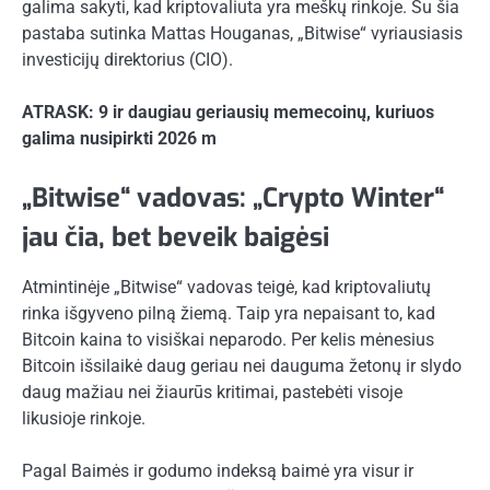
galima sakyti, kad kriptovaliuta yra meškų rinkoje. Su šia
pastaba sutinka Mattas Houganas, „Bitwise“ vyriausiasis
investicijų direktorius (CIO).
ATRASK: 9 ir daugiau geriausių memecoinų, kuriuos
galima nusipirkti 2026 m
„Bitwise“ vadovas: „Crypto Winter“
jau čia, bet beveik baigėsi
Atmintinėje „Bitwise“ vadovas teigė, kad kriptovaliutų
rinka išgyveno pilną žiemą. Taip yra nepaisant to, kad
Bitcoin kaina to visiškai neparodo. Per kelis mėnesius
Bitcoin išsilaikė daug geriau nei dauguma žetonų ir slydo
daug mažiau nei žiaurūs kritimai, pastebėti visoje
likusioje rinkoje.
Pagal Baimės ir godumo indeksą baimė yra visur ir