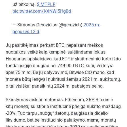
už bitkoiną.
$ MTPLF
pic.twitter.com/KXNWl5Hg0d
— Simonas Gerovičius (@gerovich)
2025 m.
gegužės 12 d
Jų pasitikėjimas perkant BTC, nepaisant meškos
nuotaikos, veikė kaip kempinė, sulėtindama lokius.
Houganas apskaičiavo, kad ETF ir skaitmeninio turto iždo
fondai įsigijo daugiau nei 744 000 BTC, kurių vertė yra
apie 75 mlrd. Be jų dalyvavimo, Bitwise CIO mano, kad
moneta būtų lengvai nukritusi žemiau 2021 m. aukštumų,
o tai visiškai panaikintų 2024 m. pabaigos pelną.
Skirstymas aiškiai matomas. Ethereum, XRP, Bitcoin ir
kitų monetų su stipria institucine prieiga nukrito maždaug
-20%. Tuo tarpu „nuogų“ žetonų, daugiausia didelio
likvidumo, bet be institucinio palaikymo, memų monetų
kiekis smarkiai sumažėjo ir nuo 2030 m. spalio pradžios