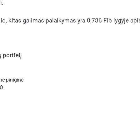
i.
gio, kitas galimas palaikymas yra 0,786 Fib lygyje ap
 portfelį
nė piniginė
CO