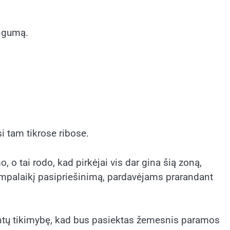
ingumą.
si tam tikrose ribose.
 o tai rodo, kad pirkėjai vis dar gina šią zoną,
rumpalaikį pasipriešinimą, pardavėjams prarandant
dintų tikimybę, kad bus pasiektas žemesnis paramos