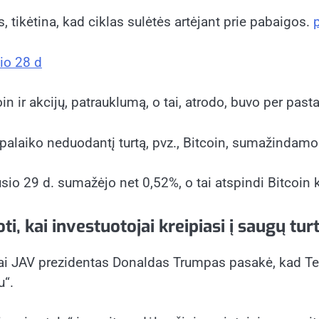
s, tikėtina, kad ciklas sulėtės artėjant prie pabaigos.
io 28 d
oin ir akcijų, patrauklumą, o tai, atrodo, buvo per pas
alaiko neduodantį turtą, pvz., Bitcoin, sumažindamos 
io 29 d. sumažėjo net 0,52%, o tai atspindi Bitcoin k
i, kai investuotojai kreipiasi į saugų tur
 kai JAV prezidentas Donaldas Trumpas pasakė, kad Teh
u“.