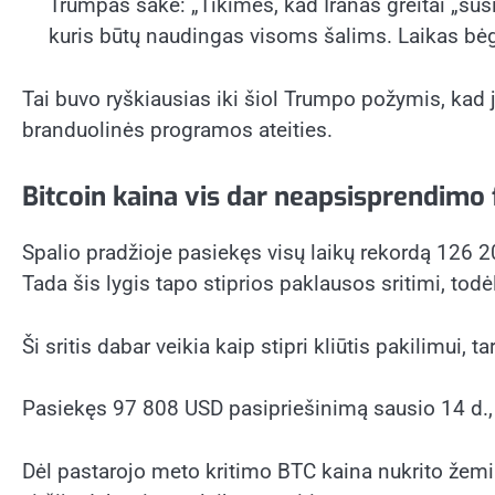
Trumpas sakė: „Tikimės, kad Iranas greitai „sus
kuris būtų naudingas visoms šalims. Laikas bėga,
Tai buvo ryškiausias iki šiol Trumpo požymis, kad j
branduolinės programos ateities.
Bitcoin kaina vis dar neapsisprendimo 
Spalio pradžioje pasiekęs visų laikų rekordą 126 
Tada šis lygis tapo stiprios paklausos sritimi, tod
Ši sritis dabar veikia kaip stipri kliūtis pakilimu
Pasiekęs 97 808 USD pasipriešinimą sausio 14 d., 
Dėl pastarojo meto kritimo BTC kaina nukrito žemia