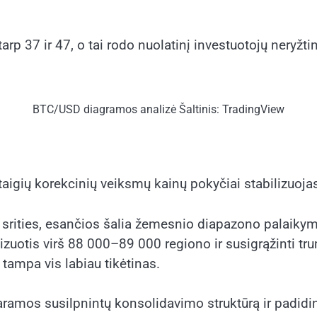
arp 37 ir 47, o tai rodo nuolatinį investuotojų neryžt
BTC/USD diagramos analizė Šaltinis: TradingView
staigių korekcinių veiksmų kainų pokyčiai stabilizuoja
srities, esančios šalia žemesnio diapazono palaikymo,
izuotis virš 88 000–89 000 regiono ir susigrąžinti t
tampa vis labiau tikėtinas.
s paramos susilpnintų konsolidavimo struktūrą ir padi