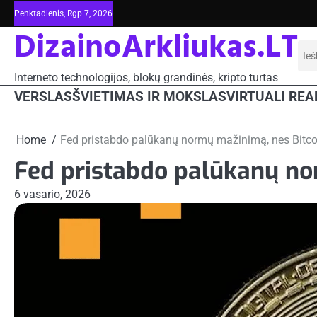
Skip
Penktadienis, Rgp 7, 2026
to
DizainoArkliukas.LT
content
Iešk
Interneto technologijos, blokų grandinės, kripto turtas
VERSLAS
ŠVIETIMAS IR MOKSLAS
VIRTUALI REA
Home
Fed pristabdo palūkanų normų mažinimą, nes Bitco
Fed pristabdo palūkanų no
6 vasario, 2026