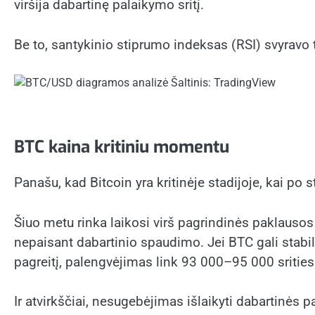
viršija dabartinę palaikymo sritį.
Be to, santykinio stiprumo indeksas (RSI) svyravo t
BTC kaina kritiniu momentu
Panašu, kad Bitcoin yra kritinėje stadijoje, kai po 
Šiuo metu rinka laikosi virš pagrindinės paklausos 
nepaisant dabartinio spaudimo. Jei BTC gali stabil
pagreitį, palengvėjimas link 93 000–95 000 srities 
Ir atvirkščiai, nesugebėjimas išlaikyti dabartinė