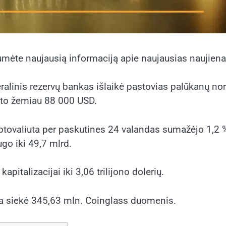
umėte naujausią informaciją apie naujausias naujien
ralinis rezervų bankas išlaikė pastovias palūkanų nor
ito žemiau 88 000 USD.
kriptovaliuta per paskutines 24 valandas sumažėjo 1,
go iki 49,7 mlrd.
kapitalizacijai
iki 3,06 trilijono dolerių.
ma siekė 345,63 mln.
Coinglass
duomenis.