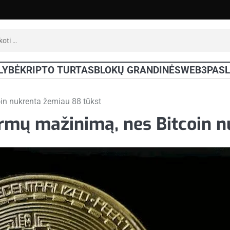
oti:
LYBĖ
KRIPTO TURTAS
BLOKŲ GRANDINĖS
WEB3
PAS
in nukrenta žemiau 88 tūkst
rmų mažinimą, nes Bitcoin n