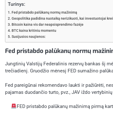
Turinys:
Fed pristabdo palūkanų normų mažinimą
Geopolitika padidina nuotaiką nerizikuoti, kai investuotojai krei
Bitcoin kaina vis dar neapsisprendimo fazėje
BTC kaina kritiniu momentu
Susijusios naujienos:
Fed pristabdo palūkanų normų mažin
Jungtinių Valstijų Federalinis rezervų bankas šį 
trečiadienį. Gruodžio mėnesį FED sumažino palūka
Fed pareigūnai rekomendavo laukti ir pažiūrėti, ne
pajamas duodančio turto, pvz., JAV iždo vertybinių p
FED pristabdo palūkanų mažinimą pirmą kart