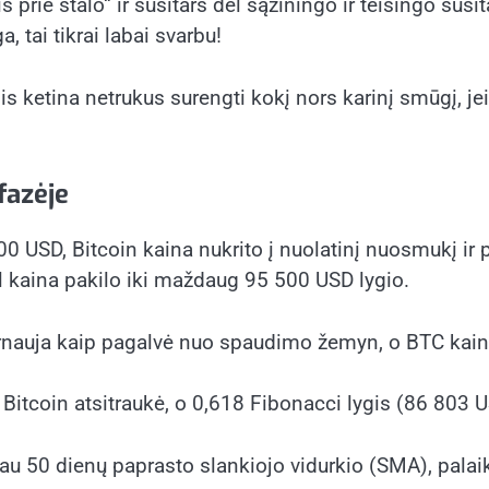
is prie stalo“ ir susitars dėl sąžiningo ir teisingo 
 tai tikrai labai svarbu!
is ketina netrukus surengti kokį nors karinį smūgį, je
fazėje
200 USD,
Bitcoin kaina
nukrito į nuolatinį nuosmukį ir 
ėl kaina pakilo iki maždaug 95 500 USD lygio.
i, tarnauja kaip pagalvė nuo spaudimo žemyn, o BTC kain
Bitcoin atsitraukė, o 0,618 Fibonacci lygis (86 803 
u 50 dienų paprasto slankiojo vidurkio (SMA), palaika