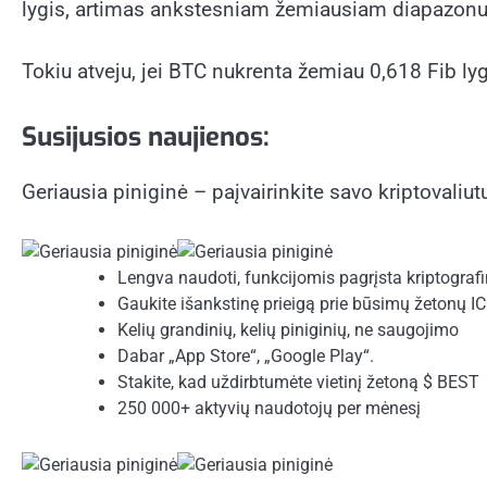
lygis, artimas ankstesniam žemiausiam diapazonu
Tokiu atveju, jei BTC nukrenta žemiau 0,618 Fib ly
Susijusios naujienos:
Geriausia piniginė – paįvairinkite savo kriptovaliutų
Lengva naudoti, funkcijomis pagrįsta kriptografi
Gaukite išankstinę prieigą prie būsimų žetonų I
Kelių grandinių, kelių piniginių, ne saugojimo
Dabar „App Store“, „Google Play“.
Stakite, kad uždirbtumėte vietinį žetoną $ BEST
250 000+ aktyvių naudotojų per mėnesį