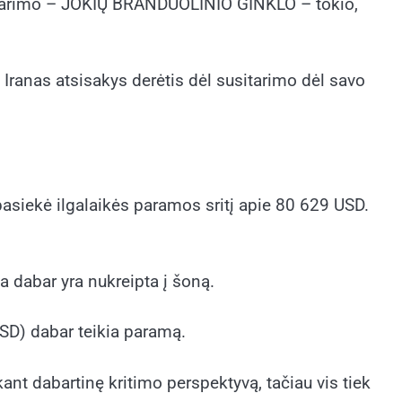
susitarimo – JOKIŲ BRANDUOLINIO GINKLO – tokio,
i Iranas atsisakys derėtis dėl susitarimo dėl savo
pasiekė ilgalaikės paramos sritį apie 80 629 USD.
a dabar yra nukreipta į šoną.
USD) dabar teikia paramą.
nt dabartinę kritimo perspektyvą, tačiau vis tiek