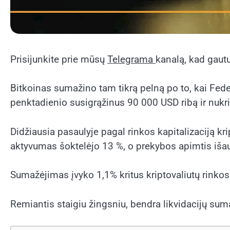
Prisijunkite prie mūsų
Telegrama
kanalą, kad gaut
Bitkoinas sumažino tam tikrą pelną po to, kai Fede
penktadienio susigrąžinus 90 000 USD ribą ir nukr
Didžiausia pasaulyje pagal rinkos kapitalizaciją 
aktyvumas šoktelėjo 13 %, o prekybos apimtis išau
Sumažėjimas įvyko 1,1% kritus kriptovaliutų rinkos 
Remiantis staigiu žingsniu, bendra likvidacijų su