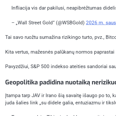
Infliacija vis dar pakilusi, neapibrėžtumas dideli
– „Wall Street Gold“ (@WSBGold)
2026 m. saus
Tai savo ruožtu sumažina rizikingo turto, pvz., Bitc
Kita vertus, mažesnės palūkanų normos paprastai p
Pavyzdžiui, S&P 500 indekso ateities sandoriai saus
Geopolitika padidina nuotaiką nerizikuot
Įtampa tarp JAV ir Irano šią savaitę išaugo po to,
juda šalies link „su didele galia, entuziazmu ir tiksl