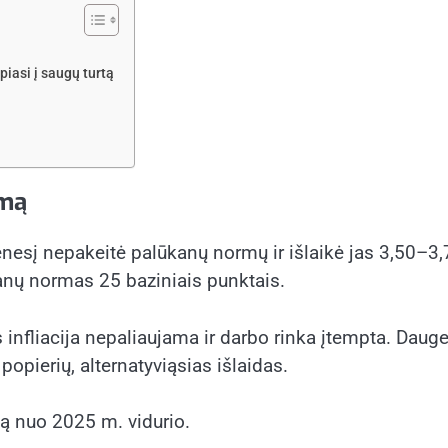
piasi į saugų turtą
imą
mėnesį nepakeitė palūkanų normų ir išlaikė jas 3,50–3
nų normas 25 baziniais punktais.
s infliacija nepaliaujama ir darbo rinka įtempta. Dau
opierių, alternatyviąsias išlaidas.
ą nuo 2025 m. vidurio.