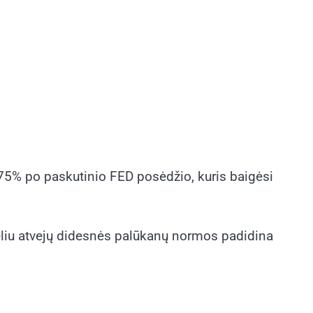
,75% po paskutinio FED posėdžio, kuris baigėsi
geliu atvejų didesnės palūkanų normos padidina