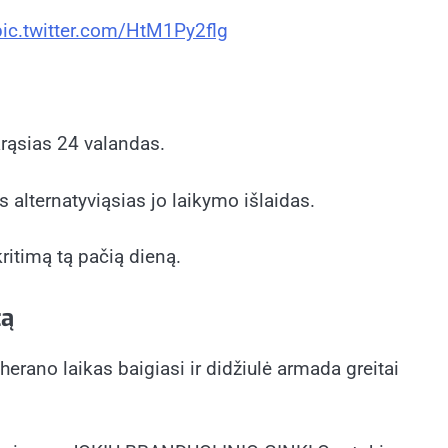
pic.twitter.com/HtM1Py2flg
tarąsias 24 valandas.
alternatyviąsias jo laikymo išlaidas.
ritimą tą pačią dieną.
tą
erano laikas baigiasi ir didžiulė armada greitai