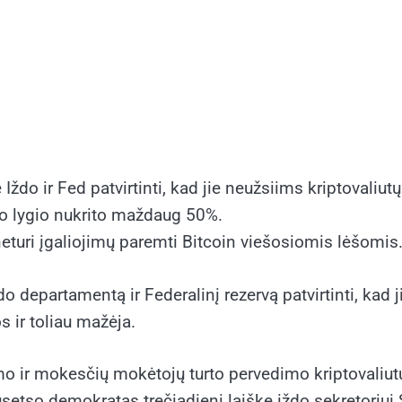
ždo ir Fed patvirtinti, kad jie neužsiims kriptovaliut
o lygio nukrito maždaug 50%.
neturi įgaliojimų paremti Bitcoin viešosiomis lėšomis
o departamentą ir Federalinį rezervą patvirtinti, k
 ir toliau mažėja.
mo ir mokesčių mokėtojų turto pervedimo kriptovaliutų
etso demokratas trečiadienį laiške iždo sekretoriui 