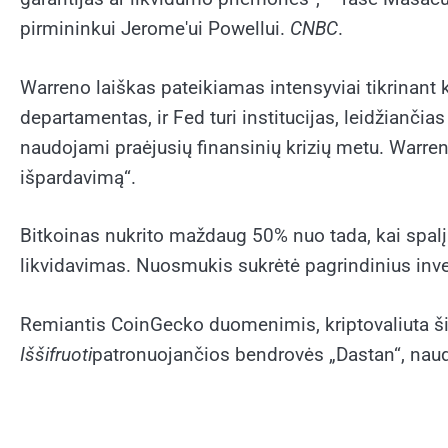
pirmininkui Jerome'ui Powellui.
CNBC
.
Warreno laiškas pateikiamas intensyviai tikrinant k
departamentas, ir Fed turi institucijas, leidžianči
naudojami praėjusių finansinių krizių metu. Warrenas
išpardavimą“.
Bitkoinas nukrito maždaug 50% nuo tada, kai spalį
likvidavimas. Nuosmukis sukrėtė pagrindinius inves
Remiantis CoinGecko duomenimis, kriptovaliuta šiu
Iššifruoti
patronuojančios bendrovės „Dastan“, naudot