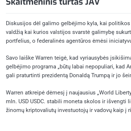
Skaitmeninis turtas JAV
Diskusijos dėl galimo gelbėjimo kyla, kai politiko
valdžią kai kurios valstijos svarstė galimybę sukurti
portfelius, o federalinės agentūros ėmėsi iniciatyv
Savo laiške Warren teigė, kad vyriausybės įsikiši
gelbėjimo programa „būtų labai nepopuliari, kad Ame
gali praturtinti prezidentą Donaldą Trumpą ir jo še
Warren atkreipė dėmesį į naujausius „World Libert
mln. USD USDC.
stabili moneta
skolos ir išvengti 
žinomų kriptovaliutų investuotojų ir vadovų kaip į r