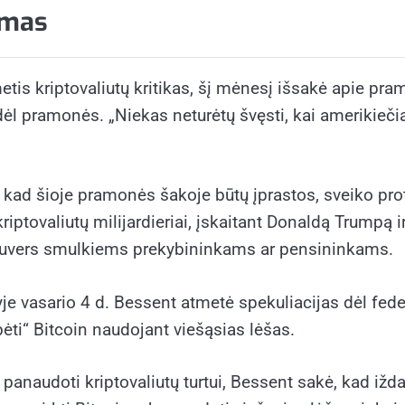
zmas
etis kriptovaliutų kritikas, šį mėnesį išsakė apie pra
l pramonės. „Niekas neturėtų švęsti, kai amerikiečia
i, kad šioje pramonės šakoje būtų įprastos, sveiko pro
kriptovaliutų milijardieriai, įskaitant Donaldą Trumpą i
s suvers smulkiems prekybininkams ar pensininkams.
e vasario 4 d. Bessent atmetė spekuliacijas dėl feder
lbėti“ Bitcoin naudojant viešąsias lėšas.
panaudoti kriptovaliutų turtui, Bessent sakė, kad ižda