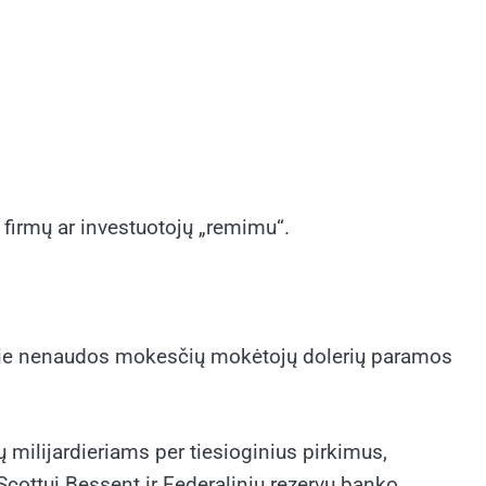
ų firmų ar investuotojų „remimu“.
.
ad jie nenaudos mokesčių mokėtojų dolerių paramos
 milijardieriams per tiesioginius pirkimus,
Scottui Bessent ir Federalinių rezervų banko