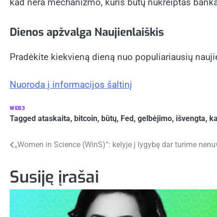
kad nėra mechanizmo, kuris būtų nukreiptas bankams
Dienos apžvalga
Naujienlaiškis
Pradėkite kiekvieną dieną nuo populiariausių naujienų
Nuoroda į informacijos šaltinį
WEB3
Tagged
ataskaita
,
bitcoin
,
būtų
,
Fed
,
gelbėjimo
,
išvengta
,
k
Navigacija
„Women in Science (WinS)“: kelyje į lygybę dar turime nenu
tarp
Susiję įrašai
įrašų