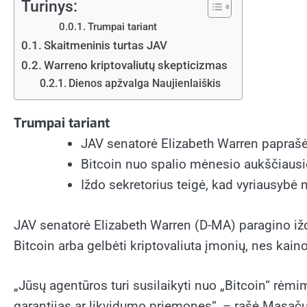
Turinys:
Trumpai tariant
Skaitmeninis turtas JAV
Warreno kriptovaliutų skepticizmas
Dienos apžvalga Naujienlaiškis
Trumpai tariant
JAV senatorė Elizabeth Warren paprašė I
Bitcoin nuo spalio mėnesio aukščiausi
Iždo sekretorius teigė, kad vyriausybė 
JAV senatorė Elizabeth Warren (D-MA) paragino ižd
Bitcoin
arba gelbėti
kriptovaliuta
įmonių, nes kainos
„Jūsų agentūros turi susilaikyti nuo „Bitcoin“ rėmi
garantijas ar likvidumo priemones“, – rašė Masačus