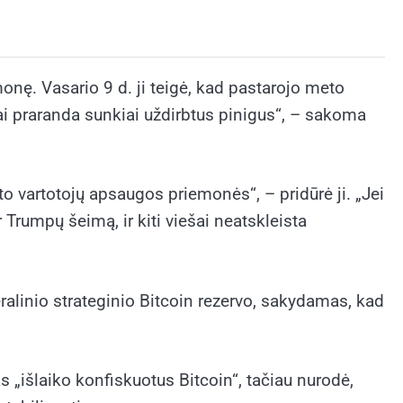
monę. Vasario 9 d. ji teigė, kad pastarojo meto
i praranda sunkiai uždirbtus pinigus“, – sakoma
to vartotojų apsaugos priemonės“, – pridūrė ji. „Jei
r Trumpų šeimą, ir kiti viešai neatskleista
alinio strateginio Bitcoin rezervo, sakydamas, kad
s „išlaiko konfiskuotus Bitcoin“, tačiau nurodė,