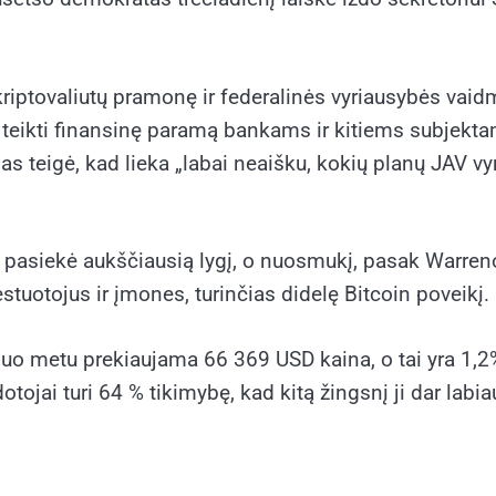
riptovaliutų pramonę ir federalinės vyriausybės vaidm
as teikti finansinę paramą bankams ir kitiems subjekta
 teigė, kad lieka „labai neaišku, kokių planų JAV vyri
 pasiekė aukščiausią lygį, o nuosmukį, pasak Warreno,
tuotojus ir įmones, turinčias didelę Bitcoin poveikį.
o metu prekiaujama 66 369 USD kaina, o tai yra 1,2%
ojai turi 64 % tikimybę, kad kitą žingsnį ji dar labi