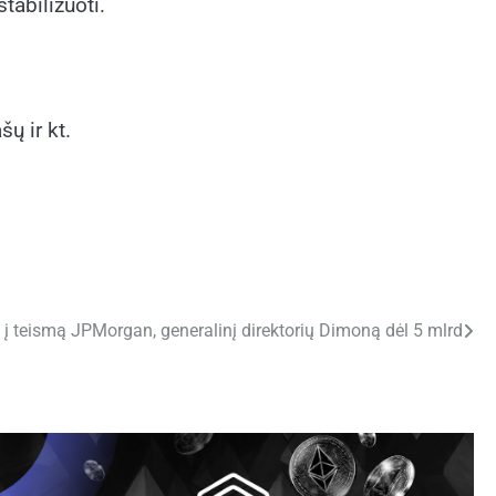
tabilizuoti.
ų ir kt.
 teismą JPMorgan, generalinį direktorių Dimoną dėl 5 mlrd