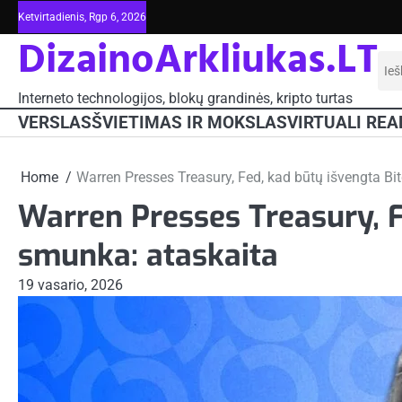
Skip
Ketvirtadienis, Rgp 6, 2026
to
DizainoArkliukas.LT
content
Iešk
Interneto technologijos, blokų grandinės, kripto turtas
VERSLAS
ŠVIETIMAS IR MOKSLAS
VIRTUALI REA
Home
Warren Presses Treasury, Fed, kad būtų išvengta Bi
Warren Presses Treasury, F
smunka: ataskaita
19 vasario, 2026