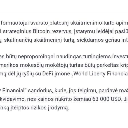
s formuotojai svarsto platesnį skaitmeninio turto api
 strateginius Bitcoin rezervus, įstatymų leidėjai pasiūl
ų, skatinančių skaitmeninį turtą, siekdamos geriau int
mas būtų neproporcingai naudingas turtingiems inves
rikos mokesčių mokėtojų turtas būtų perkeltas kriptova
imą dėl jų ryšių su DeFi įmone „World Liberty Financial
y Financial“ sandorius, kurie, jos teigimu, pardavė m
likvidavimo, nes kainos nukrito žemiau 63 000 USD. Ji
inką įterptos rizikos įrodymą.