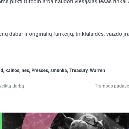
 pirkti Bitcoin arba naudoti viešąsias lėšas rinkai s
 dabar ir originalių funkcijų, tinklalaidės, vaizdo įraš
ad
,
kainos
,
nes
,
Presses
,
smunka
,
Treasury
,
Warren
veiktų darbų
Trumpas padavė į