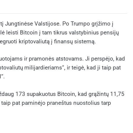
mtį Jungtinėse Valstijose. Po Trumpo grįžimo į
ė leisti Bitcoin į tam tikrus valstybinius pensijų
egruoti kriptovaliutą į finansų sistemą.
tuotojams ir pramonės atstovams. Ji perspėjo, kad
liutų milijardieriams“, ir teigė, kad ji taip pat
“.
aždaug 173 supakuotus Bitcoin, kad grąžintų 11,75
 taip pat paminėjo praneštus nuostolius tarp