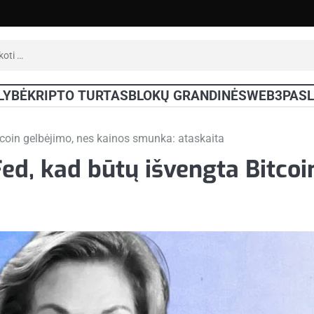
oti:
LYBĖ
KRIPTO TURTAS
BLOKŲ GRANDINĖS
WEB3
PAS
tcoin gelbėjimo, nes kainos smunka: ataskaita
ed, kad būtų išvengta Bitcoi