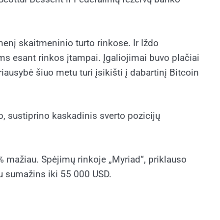
enį skaitmeninio turto rinkose. Ir Iždo
ms esant rinkos įtampai. Įgaliojimai buvo plačiai
ausybė šiuo metu turi įsikišti į dabartinį Bitcoin
 sustiprino kaskadinis sverto pozicijų
 mažiau. Spėjimų rinkoje „Myriad“, priklauso
au sumažins iki 55 000 USD.