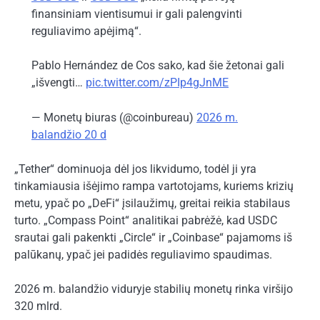
finansiniam vientisumui ir gali palengvinti
reguliavimo apėjimą“.
Pablo Hernández de Cos sako, kad šie žetonai gali
„išvengti…
pic.twitter.com/zPIp4gJnME
— Monetų biuras (@coinbureau)
2026 m.
balandžio 20 d
„Tether“ dominuoja dėl jos likvidumo, todėl ji yra
tinkamiausia išėjimo rampa vartotojams, kuriems krizių
metu, ypač po „DeFi“ įsilaužimų, greitai reikia stabilaus
turto. „Compass Point“ analitikai pabrėžė, kad USDC
srautai gali pakenkti „Circle“ ir „Coinbase“ pajamoms iš
palūkanų, ypač jei padidės reguliavimo spaudimas.
2026 m. balandžio viduryje stabilių monetų rinka viršijo
320 mlrd.