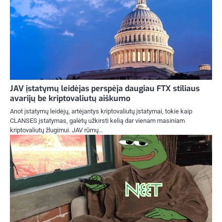
JAV įstatymų leidėjas perspėja daugiau FTX stiliaus
avarijų be kriptovaliutų aiškumo
Anot įstatymų leidėjų, artėjantys kriptovaliutų įstatymai, tokie kaip
CLANSES įstatymas, galėtų užkirsti kelią dar vienam masiniam
kriptovaliutų žlugimui. JAV rūmų…