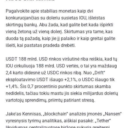
Pagalvokite apie stabilias monetas kaip dvi
konkuruojančias su doleriu susietas IOU, išleistas
skirtingų bankų. Abu žada, kad galite bet kada išpirkti
vieną žetoną už vieną dolerį. Skirtumas yra tame, kas
duoda tą pažadą, kaip jie jį palaiko ir kaip greitai galite
išeiti, kai pastatas pradeda drebėti.
USDT 188 mlrd. USD rinkos viršutinė riba reiškia, kad tų
IOU cirkuliuoja 188 mlrd. USD vertės, o tai yra maždaug
2,4 karto didesnė už USDC rinkos ribą. Nuo „Drift“
eksploatavimo USDT išaugo +2,1%, o USDC išaugo tik
+1,4%. Šis 0,7 procentinio punkto skirtumas skamba
nedidelis, tačiau tokiu mastu jis siekia milijardus dolerių
vartotojų sprendimų, priimtų patiriant stresą.
Jake'as Kennisas, „blockchain“ analizės įmonės „Nansen“
vyresnysis tyrimų analitikas, aiškiai pasakė: „Tether“
likvidumas centralizuotose biržose sukuria greitesnį