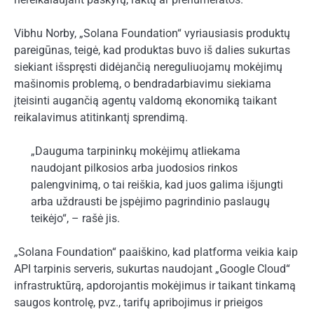
Vibhu Norby, „Solana Foundation“ vyriausiasis produktų
pareigūnas, teigė, kad produktas buvo iš dalies sukurtas
siekiant išspręsti didėjančią nereguliuojamų mokėjimų
mašinomis problemą, o bendradarbiavimu siekiama
įteisinti augančią agentų valdomą ekonomiką taikant
reikalavimus atitinkantį sprendimą.
„Dauguma tarpininkų mokėjimų atliekama
naudojant pilkosios arba juodosios rinkos
palengvinimą, o tai reiškia, kad juos galima išjungti
arba uždrausti be įspėjimo pagrindinio paslaugų
teikėjo“, – rašė jis.
„Solana Foundation“ paaiškino, kad platforma veikia kaip
API tarpinis serveris, sukurtas naudojant „Google Cloud“
infrastruktūrą, apdorojantis mokėjimus ir taikant tinkamą
saugos kontrolę, pvz., tarifų apribojimus ir prieigos