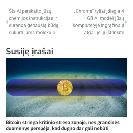
Navigacija
Šis AI perskaito jūsų
„Chrome“ tyliai įdiegia 4
chemijos instrukcijas ir
GB AI modelį jūsų
tarp
suranda geriausią būdą
kompiuteryje ir grąžina jį
įrašų
sukurti jums molekulę
atgal, jei jį ištrinsite
Susiję įrašai
Bitcoin stringa kritinio streso zonoje, nes grandinės
duomenys perspėja, kad dugno dar gali nebūti