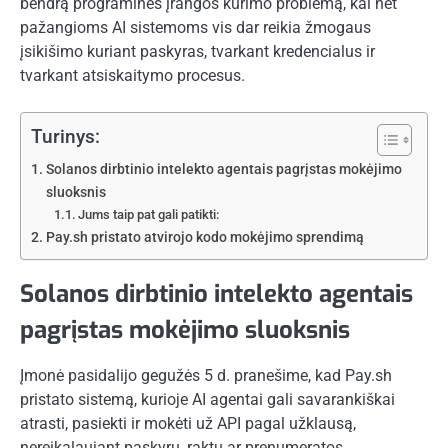
bendrą programinės įrangos kūrimo problemą, kai net
pažangioms AI sistemoms vis dar reikia žmogaus
įsikišimo kuriant paskyras, tvarkant kredencialus ir
tvarkant atsiskaitymo procesus.
Turinys:
Solanos dirbtinio intelekto agentais pagrįstas mokėjimo
sluoksnis
Jums taip pat gali patikti:
Pay.sh pristato atvirojo kodo mokėjimo sprendimą
Solanos dirbtinio intelekto agentais
pagrįstas mokėjimo sluoksnis
Įmonė pasidalijo gegužės 5 d. pranešime, kad Pay.sh
pristato sistemą, kurioje AI agentai gali savarankiškai
atrasti, pasiekti ir mokėti už API pagal užklausą,
nereikalaujant paskyrų, raktų ar prenumeratos.