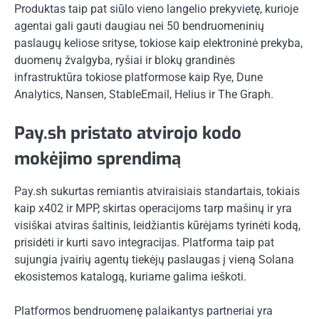
Produktas taip pat siūlo vieno langelio prekyvietę, kurioje
agentai gali gauti daugiau nei 50 bendruomeninių
paslaugų keliose srityse, tokiose kaip elektroninė prekyba,
duomenų žvalgyba, ryšiai ir blokų grandinės
infrastruktūra tokiose platformose kaip Rye, Dune
Analytics, Nansen, StableEmail, Helius ir The Graph.
Pay.sh pristato atvirojo kodo
mokėjimo sprendimą
Pay.sh sukurtas remiantis atviraisiais standartais, tokiais
kaip x402 ir MPP, skirtas operacijoms tarp mašinų ir yra
visiškai atviras šaltinis, leidžiantis kūrėjams tyrinėti kodą,
prisidėti ir kurti savo integracijas. Platforma taip pat
sujungia įvairių agentų tiekėjų paslaugas į vieną Solana
ekosistemos katalogą, kuriame galima ieškoti.
Platformos bendruomenę palaikantys partneriai yra