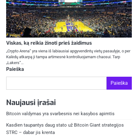
Viskas, ką reikia žinoti prieš žaidimus
„Crypto Arena“ yra viena iš labiausiai apgyvendintų vietų pasaulyje, o per
Kalėdų atkarpą ji tampa artimesnė kontroliuojamam chaosui. Tarp
„Lakers“…
Paieška
Paieška
Naujausi įrašai
Bitcoin valdymas yra svarbesnis nei kasybos apimtis
Kasdien taupantys daug stato už Bitcoin Giant strategijos
STRC – dabar jis krenta