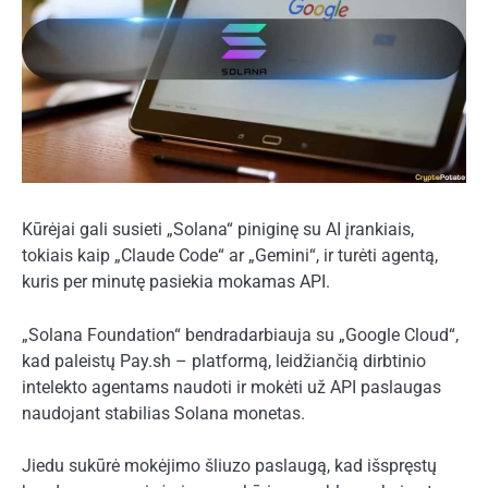
Kūrėjai gali susieti „Solana“ piniginę su AI įrankiais,
tokiais kaip „Claude Code“ ar „Gemini“, ir turėti agentą,
kuris per minutę pasiekia mokamas API.
„Solana Foundation“ bendradarbiauja su „Google Cloud“,
kad paleistų Pay.sh – platformą, leidžiančią dirbtinio
intelekto agentams naudoti ir mokėti už API paslaugas
naudojant stabilias Solana monetas.
Jiedu sukūrė mokėjimo šliuzo paslaugą, kad išspręstų