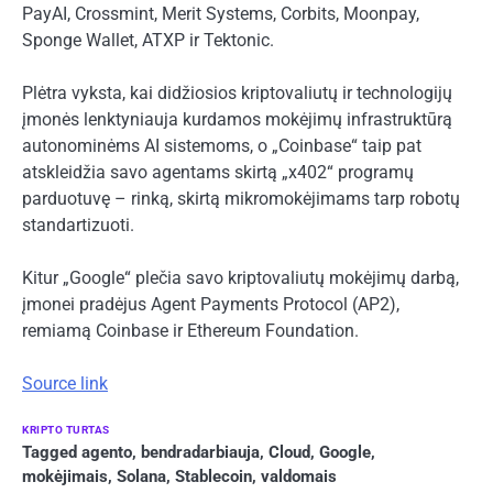
PayAI, Crossmint, Merit Systems, Corbits, Moonpay,
Sponge Wallet, ATXP ir Tektonic.
Plėtra vyksta, kai didžiosios kriptovaliutų ir technologijų
įmonės lenktyniauja kurdamos mokėjimų infrastruktūrą
autonominėms AI sistemoms, o „Coinbase“ taip pat
atskleidžia savo agentams skirtą „x402“ programų
parduotuvę – rinką, skirtą mikromokėjimams tarp robotų
standartizuoti.
Kitur „Google“ plečia savo kriptovaliutų mokėjimų darbą,
įmonei pradėjus Agent Payments Protocol (AP2),
remiamą Coinbase ir Ethereum Foundation.
Source link
KRIPTO TURTAS
Tagged
agento
,
bendradarbiauja
,
Cloud
,
Google
,
mokėjimais
,
Solana
,
Stablecoin
,
valdomais