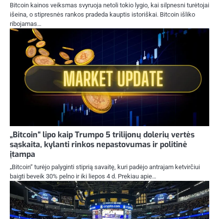
Bitcoin kainos veiksmas svyruoja netoli tokio lygio, kai silpnesni turėtojai
išeina, o stipresnės rankos pradeda kauptis istoriškai. Bitcoin išliko
ribojamas…
„Bitcoin“ lipo kaip Trumpo 5 trilijonų dolerių vertės
sąskaita, kylanti rinkos nepastovumas ir politinė
įtampa
„Bitcoin“ turėjo palyginti stiprią savaitę, kuri padėjo antrajam ketvirčiui
baigti beveik 30% pelno ir iki liepos 4 d. Prekiau apie…