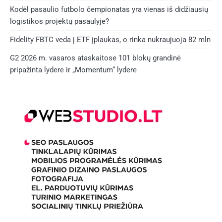
Kodėl pasaulio futbolo čempionatas yra vienas iš didžiausių
logistikos projektų pasaulyje?
Fidelity FBTC veda į ETF įplaukas, o rinka nukraujuoja 82 mln
G2 2026 m. vasaros ataskaitose 101 blokų grandinė
pripažinta lydere ir „Momentum“ lydere