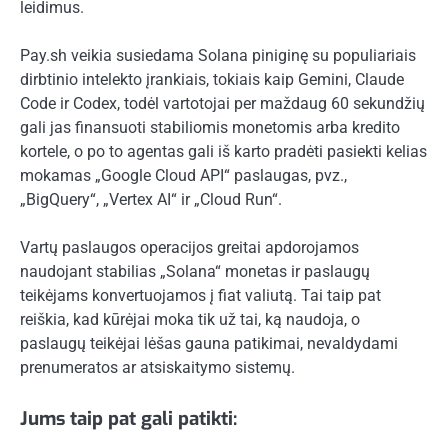
leidimus.
Pay.sh veikia susiedama Solana piniginę su populiariais
dirbtinio intelekto įrankiais, tokiais kaip Gemini, Claude
Code ir Codex, todėl vartotojai per maždaug 60 sekundžių
gali jas finansuoti stabiliomis monetomis arba kredito
kortele, o po to agentas gali iš karto pradėti pasiekti kelias
mokamas „Google Cloud API“ paslaugas, pvz.,
„BigQuery“, „Vertex AI“ ir „Cloud Run“.
Vartų paslaugos operacijos greitai apdorojamos
naudojant stabilias „Solana“ monetas ir paslaugų
teikėjams konvertuojamos į fiat valiutą. Tai taip pat
reiškia, kad kūrėjai moka tik už tai, ką naudoja, o
paslaugų teikėjai lėšas gauna patikimai, nevaldydami
prenumeratos ar atsiskaitymo sistemų.
Jums taip pat gali patikti: