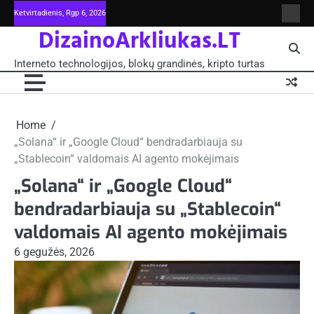
Skip
Ketvirtadienis, Rgp 6, 2026
Intern
to
DizainoArkliukas.LT
techno
content
šviet
ir
Interneto technologijos, blokų grandinės, kripto turtas
moksl
blokų
grand
-
Pagrin
Home
„Solana“ ir „Google Cloud“ bendradarbiauja su
„Stablecoin“ valdomais AI agento mokėjimais
„Solana“ ir „Google Cloud“
bendradarbiauja su „Stablecoin“
valdomais AI agento mokėjimais
6 gegužės, 2026