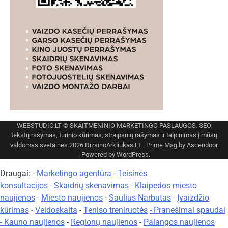
WEBSTUDIO.LT
© SKAITMENINIO MARKETINGO PASLAUGOS. SEO
tekstų rašymas, turinio kūrimas, straipsnių rašymas ir talpinimas į mūsų
valdomas svetaines.2026
DizainoArkliukas.LT
| Prime Mag by
Ascendoor
| Powered by
WordPress
.
Draugai: -
Marketingo agentūra
-
Teisinės
konsultacijos
-
Skaidrių skenavimas
-
Klaipedos miesto
naujienos
-
Miesto naujienos
-
Saulius Narbutas
-
Įvaizdžio
kūrimas
-
Veidoskaita
-
Teniso treniruotės
- Pranešimai spaudai
-
Kauno naujienos
-
Regionų naujienos
-
Palangos naujienos