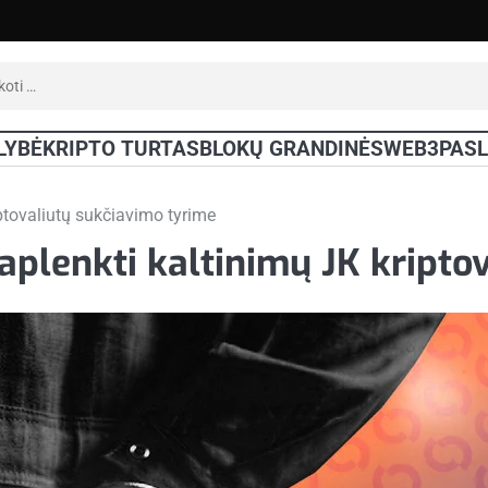
oti:
LYBĖ
KRIPTO TURTAS
BLOKŲ GRANDINĖS
WEB3
PAS
iptovaliutų sukčiavimo tyrime
 aplenkti kaltinimų JK kript