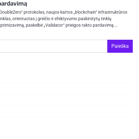
pardavimą
DoubleZero“ protokolas, naujos kartos „blockchain“ infrastruktūros
inklas, orientuotas į greičio ir efektyvumo paskirstytų tinklų
ptimizavimą, paskelbė „Validator“ prieigos rakto pardavimą.…
Paieška