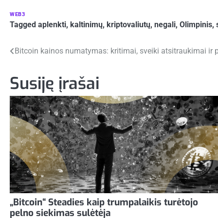
WEB3
Tagged
aplenkti
,
kaltinimų
,
kriptovaliutų
,
negali
,
Olimpinis
,
Navigacija
Bitcoin kainos numatymas: kritimai, sveiki atsitraukimai ir
tarp
Susiję įrašai
įrašų
„Bitcoin“ Steadies kaip trumpalaikis turėtojo
pelno siekimas sulėtėja