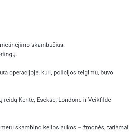
simetinėjimo skambučius.
rlingų.
a operacijoje, kuri, policijos teigimu, buvo
 reidų Kente, Esekse, Londone ir Veikfilde
rio metu skambino kelios aukos – žmonės, tariamai