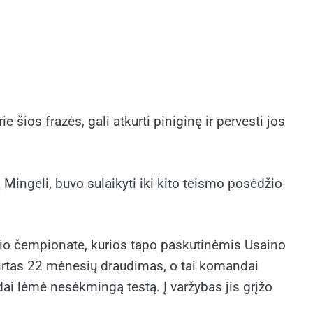
e šios frazės, gali atkurti piniginę ir pervesti jos
 Mingeli, buvo sulaikyti iki kito teismo posėdžio
lio čempionate, kurios tapo paskutinėmis Usaino
irtas 22 mėnesių draudimas, o tai komandai
dai lėmė nesėkmingą testą. Į varžybas jis grįžo