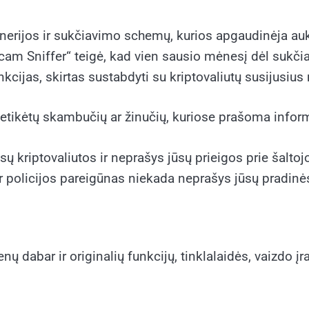
žinerijos ir sukčiavimo schemų, kurios apgaudinėja au
cam Sniffer“ teigė, kad vien sausio mėnesį dėl sukč
kcijas, skirtas sustabdyti su kriptovaliutų susijusius
 netikėtų skambučių ar žinučių, kuriose prašoma infor
ų kriptovaliutos ir neprašys jūsų prieigos prie šaltoj
ar policijos pareigūnas niekada neprašys jūsų pradinės
 dabar ir originalių funkcijų, tinklalaidės, vaizdo įraš