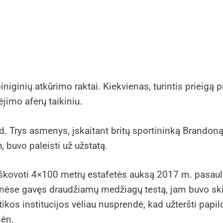
iginių atkūrimo raktai. Kiekvienas, turintis prieigą pri
jimo aferų taikiniu.
d. Trys asmenys, įskaitant britų sportininką Brandoną
h, buvo paleisti už užstatą.
i iškovoti 4×100 metrų estafetės auksą 2017 m. pasau
dynėse gavęs draudžiamų medžiagų testą, jam buvo sk
kos institucijos vėliau nusprendė, kad užteršti papil
mėn.