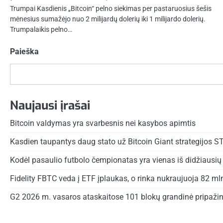
Trumpai Kasdienis „Bitcoin“ pelno siekimas per pastaruosius šešis
mėnesius sumažėjo nuo 2 milijardų dolerių iki 1 milijardo dolerių.
Trumpalaikis pelno…
Paieška
Naujausi įrašai
Bitcoin valdymas yra svarbesnis nei kasybos apimtis
Kasdien taupantys daug stato už Bitcoin Giant strategijos S
Kodėl pasaulio futbolo čempionatas yra vienas iš didžiausių 
Fidelity FBTC veda į ETF įplaukas, o rinka nukraujuoja 82 ml
G2 2026 m. vasaros ataskaitose 101 blokų grandinė pripažin