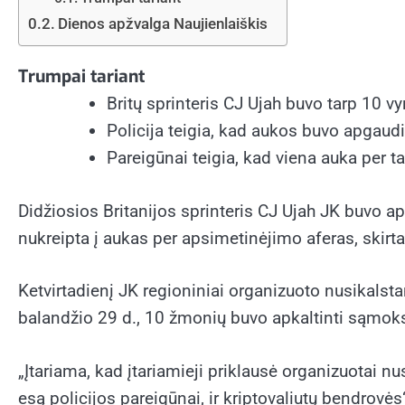
Dienos apžvalga Naujienlaiškis
Trumpai tariant
Britų sprinteris CJ Ujah buvo tarp 10 vy
Policija teigia, kad aukos buvo apgau
Pareigūnai teigia, kad viena auka per 
Didžiosios Britanijos sprinteris CJ Ujah JK buvo ap
nukreipta į aukas per apsimetinėjimo aferas, skirtas
Ketvirtadienį JK regioniniai organizuoto nusikals
balandžio 29 d., 10 žmonių buvo apkaltinti sąmoks
„Įtariama, kad įtariamieji priklausė organizuotai 
esą policijos pareigūnai, ir kriptovaliutų bendrov