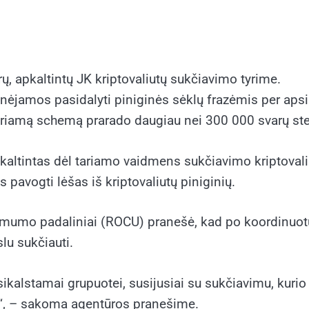
rų, apkaltintų JK kriptovaliutų sukčiavimo tyrime.
dinėjamos pasidalyti piniginės sėklų frazėmis per ap
tariamą schemą prarado daugiau nei 300 000 svarų ste
kaltintas dėl tariamo vaidmens sukčiavimo kriptovaliut
 pavogti lėšas iš kriptovaliutų piniginių.
tamumo padaliniai (ROCU) pranešė, kad po koordinuotų
lu sukčiauti.
nusikalstamai grupuotei, susijusiai su sukčiavimu, ku
ės“, – sakoma agentūros pranešime.