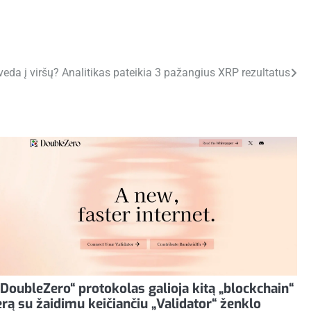
veda į viršų? Analitikas pateikia 3 pažangius XRP rezultatus
„DoubleZero“ protokolas galioja kitą „blockchain“
erą su žaidimu keičiančiu „Validator“ ženklo