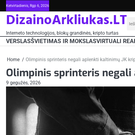
Skip
Ketvirtadienis, Rgp 6, 2026
to
DizainoArkliukas.LT
content
Iešk
Interneto technologijos, blokų grandinės, kripto turtas
VERSLAS
ŠVIETIMAS IR MOKSLAS
VIRTUALI REA
Home
Olimpinis sprinteris negali aplenkti kaltinimų JK kr
Olimpinis sprinteris negali
9 gegužės, 2026