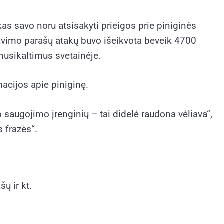
kas savo noru atsisakyti prieigos prie piniginės
iavimo parašų atakų buvo išeikvota beveik 4700
 nusikaltimus svetainėje.
macijos apie piniginę.
o saugojimo įrenginių – tai didelė raudona vėliava“,
 frazės“.
ų ir kt.