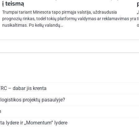
į teismą
Trumpai tariant Minesota tapo pirmąja valstija, uždraudusia
„
prognozių rinkas, todėl tokių platformų valdymas ar reklamavimas yra
t
nusikaltimas. Po kelių valandų…
o
TRC – dabar jis krenta
logistikos projektų pasaulyje?
n
ta lydere ir „Momentum“ lydere