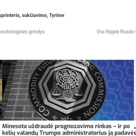
sprinteris
,
sukčiavimo
,
Tyrime
 psichologinės grindys
Visi Ripple Roads 
Minesota uždraudė prognozavimo rinkas – ir po
kelių valandų Trumpo administratorius ją padavė