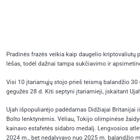
Pradinės frazės veikia kaip daugelio kriptovaliutų pin
lėšas, todėl dažnai tampa sukčiavimo ir apsimetinė
Visi 10 įtariamųjų stojo prieš teismą balandžio 30 
gegužės 28 d. Kiti septyni įtariamieji, įskaitant Uja
Ujah išpopuliarėjo padėdamas Didžiajai Britanija
Bolto lenktynėmis. Vėliau, Tokijo olimpinėse žai
kainavo estafetės sidabro medalį. Lengvosios atleti
2024 m., bet nedalyvavo nuo 2025 m. balandžio 