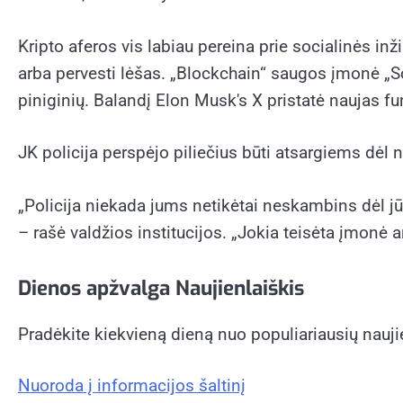
Kripto aferos vis labiau pereina prie socialinės in
arba pervesti lėšas. „Blockchain“ saugos įmonė „S
piniginių. Balandį Elon Musk's X pristatė naujas fun
JK policija perspėjo piliečius būti atsargiems dėl
„Policija niekada jums netikėtai neskambins dėl jūs
– rašė valdžios institucijos. „Jokia teisėta įmonė 
Dienos apžvalga
Naujienlaiškis
Pradėkite kiekvieną dieną nuo populiariausių naujienų
Nuoroda į informacijos šaltinį