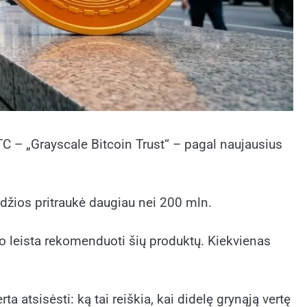
TC – „Grayscale Bitcoin Trust“ – pagal naujausius
džios pritraukė daugiau nei 200 mln.
uvo leista rekomenduoti šių produktų. Kiekvienas
ta atsisėsti: ką tai reiškia, kai didelę grynąją vertę