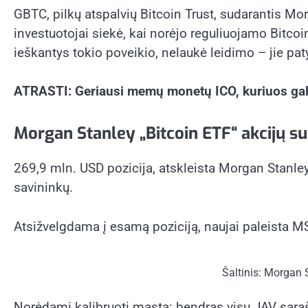
GBTC, pilkų atspalvių Bitcoin Trust, sudarantis Mor
investuotojai siekė, kai norėjo reguliuojamo Bitco
ieškantys tokio poveikio, nelaukė leidimo – jie pat
ATRASTI: Geriausi memų monetų ICO, kuriuos gal
Morgan Stanley „Bitcoin ETF“ akcijų sus
269,9 mln. USD pozicija, atskleista Morgan Stanle
savininkų.
Atsižvelgdama į esamą poziciją, naujai paleista M
Šaltinis: Morgan 
Norėdami kalibruoti mastą: bendras visų JAV sąra