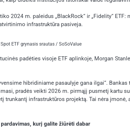
tiko 2024 m. paleidus „BlackRock“ ir „Fidelity“ ETF: n
atvirtinimo infrastruktūra pasiveja.
 Spot ETF grynasis srautas / SoSoValue
tucinės padėties visoje ETF aplinkoje, Morgan Stanley
vensime hibridiniame pasaulyje gana ilgai“. Bankas tu
imasi, pradės veikti 2026 m. pirmąjį pusmetį kartu s
trunkantį infrastruktūros projektą. Tai nėra įmonė, 
pardavimas, kurį galite žiūrėti dabar