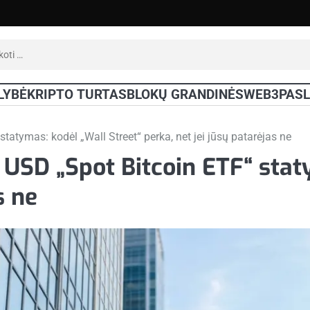
oti:
LYBĖ
KRIPTO TURTAS
BLOKŲ GRANDINĖS
WEB3
PAS
atymas: kodėl „Wall Street“ perka, net jei jūsų patarėjas ne
USD „Spot Bitcoin ETF“ stat
s ne