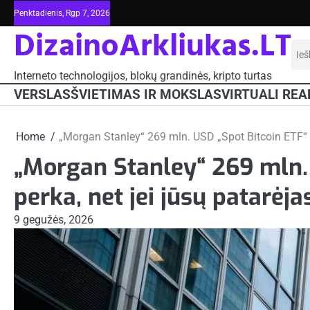
Skip
Penktadienis, Rgp 7, 2026
to
DizainoArkliukas.LT
content
Iešk
Interneto technologijos, blokų grandinės, kripto turtas
VERSLAS
ŠVIETIMAS IR MOKSLAS
VIRTUALI REA
Home
„Morgan Stanley“ 269 mln. USD „Spot Bitcoin ETF“ st
„Morgan Stanley“ 269 mln. 
perka, net jei jūsų patarėja
9 gegužės, 2026