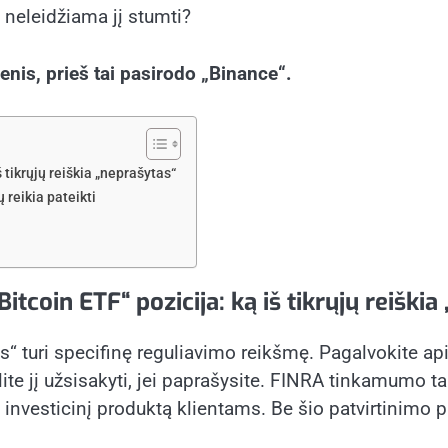
s neleidžiama jį stumti?
nis, prieš tai pasirodo „Binance“.
 tikrųjų reiškia „neprašytas“
 reikia pateikti
coin ETF“ pozicija: ką iš tikrųjų reiškia
s“ turi specifinę reguliavimo reikšmę. Pagalvokite api
e jį užsisakyti, jei paprašysite. FINRA tinkamumo tais
kį investicinį produktą klientams. Be šio patvirtinimo 