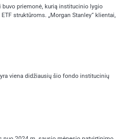
 buvo priemonė, kurią institucinio lygio
 ETF struktūroms. „Morgan Stanley“ klientai,
a viena didžiausių šio fondo institucinių
as nuo 2024 m. sausio mėnesio patvirtinimo