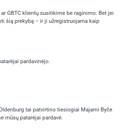
 ar GBTC klientų susitikime be raginimo. Bet jei
ti šią prekybą – ir ji užregistruojama kaip
atarėjai pardavinėjo.
ldenburg tai patvirtino tiesiogiai Majami Byče
ne mūsų patarėjai pardavė.