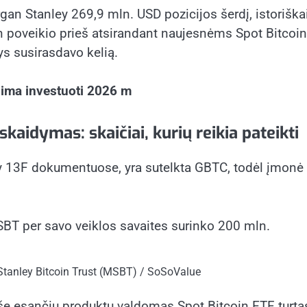
gan Stanley 269,9 mln. USD pozicijos šerdį, istoriškai
in poveikio prieš atsirandant naujesnėms Spot Bitcoin
ys susirasdavo kelią.
ima investuoti 2026 m
kaidymas: skaičiai, kurių reikia pateikti
y 13F dokumentuose, yra sutelkta GBTC, todėl įmonė yr
SBT per savo veiklos savaites surinko 200 mln.
Stanley Bitcoin Trust (MSBT) / SoSoValue
še esančių produktų valdomas Spot Bitcoin ETF turt