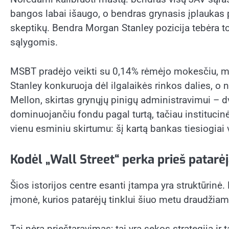
bangos labai išaugo, o bendras grynasis įplaukas pa
skeptikų. Bendra Morgan Stanley pozicija tebėra tos
sąlygomis.
MSBT pradėjo veikti su 0,14% rėmėjo mokesčiu, ma
Stanley konkuruoja dėl ilgalaikės rinkos dalies, o 
Mellon, skirtas grynųjų pinigų administravimui – 
dominuojančiu fondu pagal turtą, tačiau institucin
vienu esminiu skirtumu: šį kartą bankas tiesiogiai
Kodėl „Wall Street“ perka prieš patarė
Šios istorijos centre esanti įtampa yra struktūrinė
įmonė, kurios patarėjų tinklui šiuo metu draudžiama
Tai nėra prieštaravimas; tai yra sekos strategija ir 