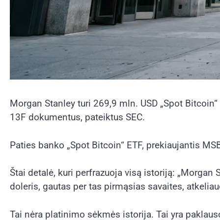
Morgan Stanley turi 269,9 mln. USD „Spot Bitcoin“ 
13F dokumentus, pateiktus SEC.
Paties banko „Spot Bitcoin“ ETF, prekiaujantis MS
Štai detalė, kuri perfrazuoja visą istoriją: „Morga
doleris, gautas per tas pirmąsias savaites, atkeliau
Tai nėra platinimo sėkmės istorija. Tai yra paklausos