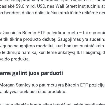
siekė 59,6 mlrd. USD, nes Wall Street institucinis ap
 bendros dalies dalis, tačiau struktūrinė reikšmė nėra
žiausiu iš Bitcoin ETP paleidimo metu – tai sąmoni
ne tik tikrina produkto dėžutę. Saugojimas yra suderin
dvigubo saugojimo modeliui, kurį bankas nustatė kaip
ė leidimų dinamika, kuri lėmė ankstyvą IBIT augimą, d
 valdo produktą.
jams galint juos parduoti
. Morgan Stanley tuo pat metu yra Bitcoin ETF pozicijų
 aktyviai prekiauti šiuo produktu.
tai, kaip didelės institucijos istoriškai valdė reguliavi