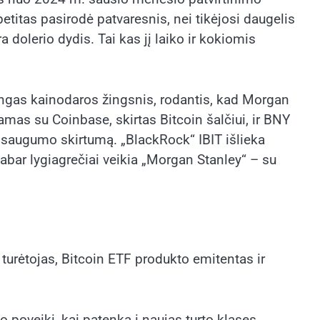
etitas pasirodė patvaresnis, nei tikėjosi daugelis
 dolerio dydis. Tai kas jį laiko ir kokiomis
ngas kainodaros žingsnis, rodantis, kad Morgan
amas su Coinbase, skirtas Bitcoin šalčiui, ir BNY
 saugumo skirtumą. „BlackRock“ IBIT išlieka
abar lygiagrečiai veikia „Morgan Stanley“ – su
 turėtojas, Bitcoin ETF produkto emitentas ir
mo poveikį, kai patenka į naujas turto klases.