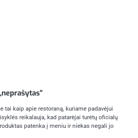
 „neprašytas“
e tai kaip apie restoraną, kuriame padavėjui
yklės reikalauja, kad patarėjai turėtų oficialų
produktas patenka į meniu ir niekas negali jo