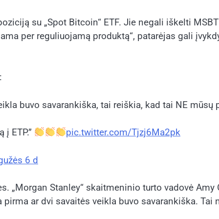
ziciją su „Spot Bitcoin“ ETF. Jie negali iškelti MSBT
kiama per reguliuojamą produktą“, patarėjas gali įvykdy
:
ikla buvo savarankiška, tai reiškia, kad tai NE mūsų p
ą į ETP.”
pic.twitter.com/Tjzj6Ma2pk
gužės 6 d
tes. „Morgan Stanley“ skaitmeninio turto vadovė Amy O
 pirma ar dvi savaitės veikla buvo savarankiška. Tai 