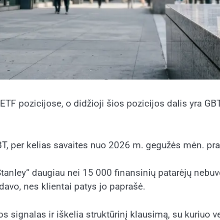
ETF pozicijose, o didžioji šios pozicijos dalis yra GB
BT, per kelias savaites nuo 2026 m. gegužės mėn. pra
n Stanley“ daugiau nei 15 000 finansinių patarėjų neb
davo, nes klientai patys jo paprašė.
 signalas ir iškelia struktūrinį klausimą, su kuriuo ver