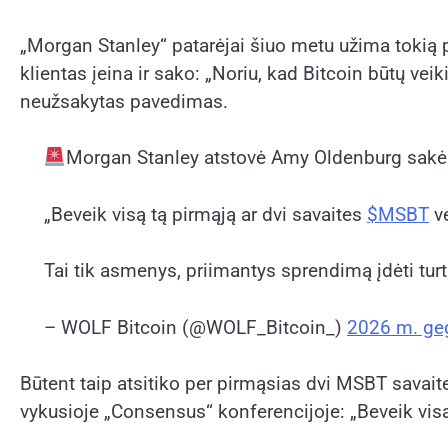
„Morgan Stanley“ patarėjai šiuo metu užima tokią po
klientas įeina ir sako: „Noriu, kad Bitcoin būtų vei
neužsakytas pavedimas.
Morgan Stanley atstovė Amy Oldenburg sakė
„Beveik visą tą pirmąją ar dvi savaites
$MSBT
ve
Tai tik asmenys, priimantys sprendimą įdėti turt
– WOLF Bitcoin (@WOLF_Bitcoin_)
2026 m. ge
Būtent taip atsitiko per pirmąsias dvi MSBT savai
vykusioje „Consensus“ konferencijoje: „Beveik visa