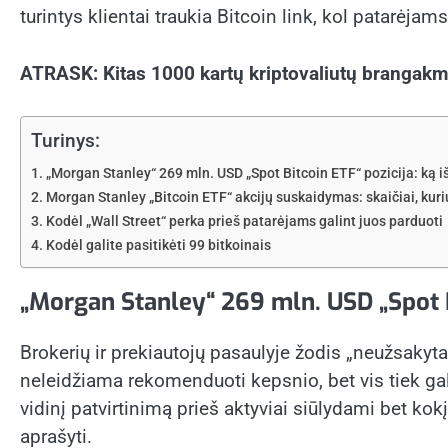
turintys klientai traukia Bitcoin link, kol patarėjam
ATRASK: Kitas 1000 kartų kriptovaliutų brangakme
Turinys:
„Morgan Stanley“ 269 mln. USD „Spot Bitcoin ETF“ pozicija: ką iš
Morgan Stanley „Bitcoin ETF“ akcijų suskaidymas: skaičiai, kurių
Kodėl „Wall Street“ perka prieš patarėjams galint juos parduoti
Kodėl galite pasitikėti 99 bitkoinais
„Morgan Stanley“ 269 mln. USD „Spot Bit
Brokerių ir prekiautojų pasaulyje žodis „neužsakyta
neleidžiama rekomenduoti kepsnio, bet vis tiek galit
vidinį patvirtinimą prieš aktyviai siūlydami bet ko
aprašyti.