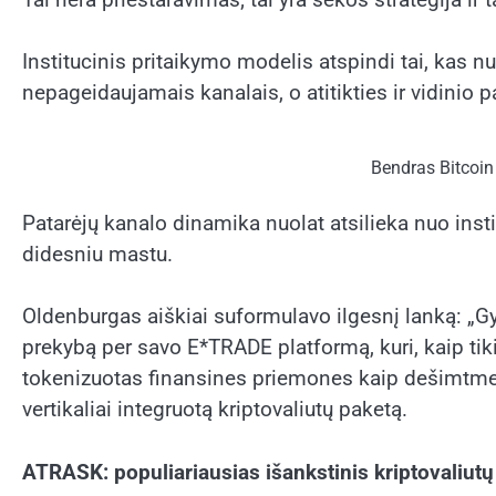
Institucinis pritaikymo modelis atspindi tai, kas nu
nepageidaujamais kanalais, o atitikties ir vidinio p
Bendras Bitcoin
Patarėjų kanalo dinamika nuolat atsilieka nuo insti
didesniu mastu.
Oldenburgas aiškiai suformulavo ilgesnį lanką: „Gy
prekybą per savo E*TRADE platformą, kuri, kaip tik
tokenizuotas finansines priemones kaip dešimtmetį 
vertikaliai integruotą kriptovaliutų paketą.
ATRASK: populiariausias išankstinis kriptovaliutų 