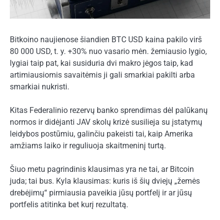
Bitkoino naujienose šiandien BTC USD kaina pakilo virš
80 000 USD, t. y. +30% nuo vasario mėn. žemiausio lygio,
lygiai taip pat, kai susiduria dvi makro jėgos taip, kad
artimiausiomis savaitėmis ji gali smarkiai pakilti arba
smarkiai nukristi.
Kitas Federalinio rezervų banko sprendimas dėl palūkanų
normos ir didėjanti JAV skolų krizė susilieja su įstatymų
leidybos postūmiu, galinčiu pakeisti tai, kaip Amerika
amžiams laiko ir reguliuoja skaitmeninį turtą.
Šiuo metu pagrindinis klausimas yra ne tai, ar Bitcoin
juda; tai bus. Kyla klausimas: kuris iš šių dviejų „žemės
drebėjimų“ pirmiausia paveikia jūsų portfelį ir ar jūsų
portfelis atitinka bet kurį rezultatą.