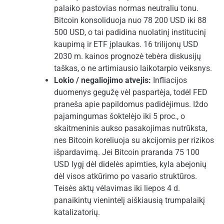
palaiko pastovias normas neutraliu tonu.
Bitcoin konsoliduoja nuo 78 200 USD iki 88
500 USD, o tai padidina nuolatinį institucinį
kaupimą ir ETF įplaukas. 16 trilijonų USD
2030 m. kainos prognozė tebėra diskusijų
taškas, o ne artimiausio laikotarpio veiksnys.
Lokio / negaliojimo atvejis:
Infliacijos
duomenys gegužę vėl paspartėja, todėl FED
praneša apie papildomus padidėjimus. Iždo
pajamingumas šoktelėjo iki 5 proc., o
skaitmeninis aukso pasakojimas nutrūksta,
nes Bitcoin koreliuoja su akcijomis per rizikos
išpardavimą. Jei Bitcoin praranda 75 100
USD lygį dėl didelės apimties, kyla abejonių
dėl visos atkūrimo po vasario struktūros.
Teisės aktų vėlavimas iki liepos 4 d.
panaikintų vienintelį aiškiausią trumpalaikį
katalizatorių.