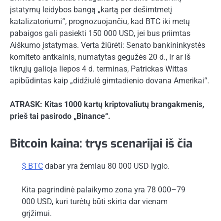
įstatymų leidybos bangą „kartą per dešimtmetį
katalizatoriumi“, prognozuojančiu, kad BTC iki metų
pabaigos gali pasiekti 150 000 USD, jei bus priimtas
Aiškumo įstatymas. Verta žiūrėti: Senato bankininkystės
komiteto antkainis, numatytas gegužės 20 d., ir ar iš
tikrųjų galioja liepos 4 d. terminas, Patrickas Wittas
apibūdintas kaip „didžiulė gimtadienio dovana Amerikai“.
ATRASK: Kitas 1000 kartų kriptovaliutų brangakmenis,
prieš tai pasirodo „Binance“.
Bitcoin kaina: trys scenarijai iš čia
$ BTC
dabar yra žemiau 80 000 USD lygio.
Kita pagrindinė palaikymo zona yra 78 000–79
000 USD, kuri turėtų būti skirta dar vienam
grįžimui.