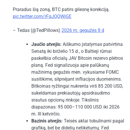
Praradus šią zoną, BTC patirs gilesnę korekciją.
pic.twitter.com/rFqJQQWjGE
– Tedas (@TedPillows)
2026 m. gegužės 8 d
Jaučio atvejis:
Aiškumo įstatymas patvirtina
Senatą iki birželio 15 d., o Baltieji rūmai
paskelbia oficialų JAV Bitcoin rezervo plėtros
planą. Fed signalizuoja apie palūkanų
mažinimą gegužės mėn. vykusiame FOMC
susitikime, silpnėjant infliacijos duomenims.
Bitkoinas ryžtingai nukrenta virš 85 200 USD,
sukeldamas prekiautojų apsidraudimo
srautus opcionų rinkoje. Tikslinis
diapazonas: 95 000–110 000 USD iki 2026
m. III ketvirčio.
Bazinis atvejis:
Teisės aktai tobulinami pagal
grafiką, bet be didelių netikėtumų. Fed