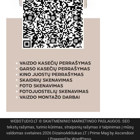
WEBSTUDIO.LT
© SKAITMENINIO MARKETINGO PASLAUGOS. SEO
tekstų rašymas, turinio kūrimas, straipsnių rašymas ir talpinimas į mūsų
valdomas svetaines.2026
DizainoArkliukas.LT
| Prime Mag by
Ascendoor
| Powered by
WordPress
.