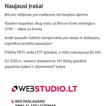
Naujausi įrašai
Bitcoin valdymas yra svarbesnis nei kasybos apimtis
Kasdien taupantys daug stato už Bitcoin Giant strategijos
STRC – dabar jis krenta
Kodėl pasaulio futbolo čempionatas yra vienas iš didžiausių
logistikos projektų pasaulyje?
Fidelity FBTC veda į ETF įplaukas, o rinka nukraujuoja 82 mln
G2 2026 m. vasaros ataskaitose 101 blokų grandinė
pripažinta lydere ir „Momentum“ lydere