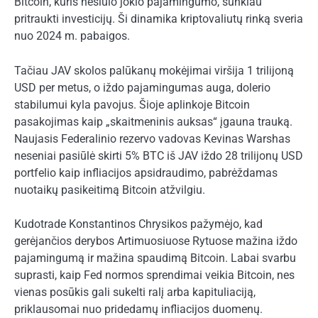
Bitcoin, kuris nesiūlo jokio pajamingumo, sunkiau
pritraukti investicijų. Ši dinamika kriptovaliutų rinką sveria
nuo 2024 m. pabaigos.
Tačiau JAV skolos palūkanų mokėjimai viršija 1 trilijoną
USD per metus, o iždo pajamingumas auga, dolerio
stabilumui kyla pavojus. Šioje aplinkoje Bitcoin
pasakojimas kaip „skaitmeninis auksas“ įgauna trauką.
Naujasis Federalinio rezervo vadovas Kevinas Warshas
neseniai pasiūlė skirti 5% BTC iš JAV iždo 28 trilijonų USD
portfelio kaip infliacijos apsidraudimo, pabrėždamas
nuotaikų pasikeitimą Bitcoin atžvilgiu.
Kudotrade Konstantinos Chrysikos pažymėjo, kad
gerėjančios derybos Artimuosiuose Rytuose mažina iždo
pajamingumą ir mažina spaudimą Bitcoin. Labai svarbu
suprasti, kaip Fed normos sprendimai veikia Bitcoin, nes
vienas posūkis gali sukelti ralį arba kapituliaciją,
priklausomai nuo pridedamų infliacijos duomenų.