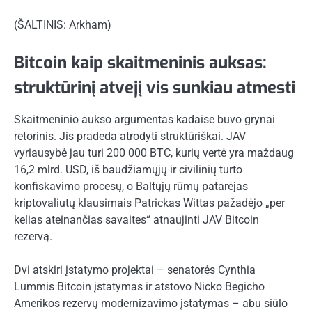
(ŠALTINIS: Arkham)
Bitcoin kaip skaitmeninis auksas:
struktūrinį atvejį vis sunkiau atmesti
Skaitmeninio aukso argumentas kadaise buvo grynai
retorinis. Jis pradeda atrodyti struktūriškai. JAV
vyriausybė jau turi 200 000 BTC, kurių vertė yra maždaug
16,2 mlrd. USD, iš baudžiamųjų ir civilinių turto
konfiskavimo procesų, o Baltųjų rūmų patarėjas
kriptovaliutų klausimais Patrickas Wittas pažadėjo „per
kelias ateinančias savaites“ atnaujinti JAV Bitcoin
rezervą.
Dvi atskiri įstatymo projektai – senatorės Cynthia
Lummis Bitcoin įstatymas ir atstovo Nicko Begicho
Amerikos rezervų modernizavimo įstatymas – abu siūlo