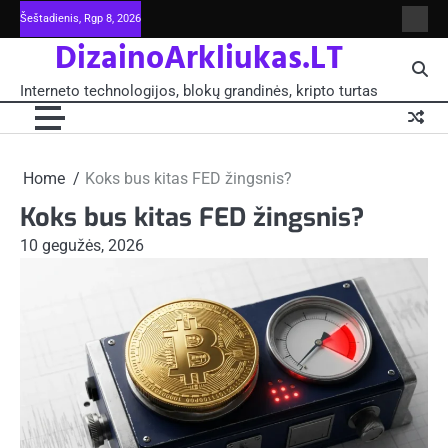
Skip
Šeštadienis, Rgp 8, 2026
Intern
to
DizainoArkliukas.LT
techno
content
šviet
ir
Interneto technologijos, blokų grandinės, kripto turtas
moksl
blokų
grand
-
Pagrin
Home
Koks bus kitas FED žingsnis?
Koks bus kitas FED žingsnis?
10 gegužės, 2026