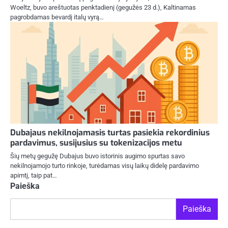
Woeltz, buvo areštuotas penktadienį (gegužės 23 d.), Kaltinamas
pagrobdamas bevardį italų vyrą…
Dubajaus nekilnojamasis turtas pasiekia rekordinius
pardavimus, susijusius su tokenizacijos metu
Šių metų gegužę Dubajus buvo istorinis augimo spurtas savo
nekilnojamojo turto rinkoje, turėdamas visų laikų didelę pardavimo
apimtį, taip pat…
Paieška
Paieška