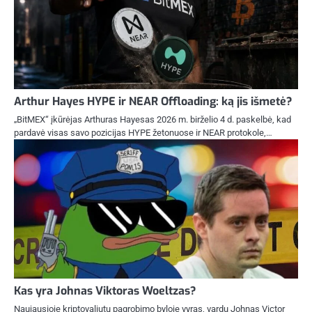
Arthur Hayes HYPE ir NEAR Offloading: ką jis išmetė?
„BitMEX“ įkūrėjas Arthuras Hayesas 2026 m. birželio 4 d. paskelbė, kad
pardavė visas savo pozicijas HYPE žetonuose ir NEAR protokole,…
Kas yra Johnas Viktoras Woeltzas?
Naujausioje kriptovaliutų pagrobimo byloje vyras, vardu Johnas Victor