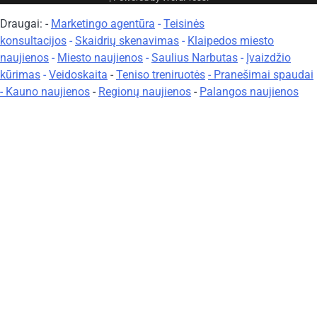
Draugai: -
Marketingo agentūra
-
Teisinės
konsultacijos
-
Skaidrių skenavimas
-
Klaipedos miesto
naujienos
-
Miesto naujienos
-
Saulius Narbutas
-
Įvaizdžio
kūrimas
-
Veidoskaita
-
Teniso treniruotės
- Pranešimai spaudai
-
Kauno naujienos
-
Regionų naujienos
-
Palangos naujienos