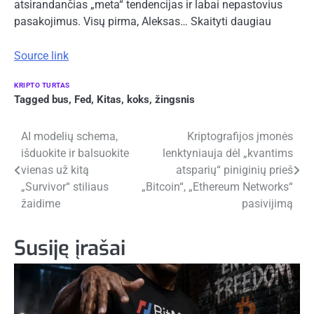
atsirandančias „meta“ tendencijas ir labai nepastovius
pasakojimus. Visų pirma, Aleksas… Skaityti daugiau
Source link
KRIPTO TURTAS
Tagged
bus
,
Fed
,
Kitas
,
koks
,
žingsnis
Navigacija
AI modelių schema,
Kriptografijos įmonės
išduokite ir balsuokite
lenktyniauja dėl „kvantims
tarp
vienas už kitą
atsparių“ piniginių prieš
įrašų
„Survivor“ stiliaus
„Bitcoin“, „Ethereum Networks“
žaidime
pasivijimą
Susiję įrašai