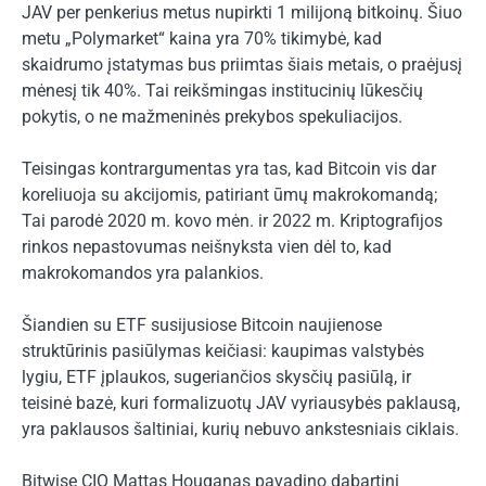
JAV per penkerius metus nupirkti 1 milijoną bitkoinų. Šiuo
metu „Polymarket“ kaina yra 70% tikimybė, kad
skaidrumo įstatymas bus priimtas šiais metais, o praėjusį
mėnesį tik 40%. Tai reikšmingas institucinių lūkesčių
pokytis, o ne mažmeninės prekybos spekuliacijos.
Teisingas kontrargumentas yra tas, kad Bitcoin vis dar
koreliuoja su akcijomis, patiriant ūmų makrokomandą;
Tai parodė 2020 m. kovo mėn. ir 2022 m. Kriptografijos
rinkos nepastovumas neišnyksta vien dėl to, kad
makrokomandos yra palankios.
Šiandien su ETF susijusiose Bitcoin naujienose
struktūrinis pasiūlymas keičiasi: kaupimas valstybės
lygiu, ETF įplaukos, sugeriančios skysčių pasiūlą, ir
teisinė bazė, kuri formalizuotų JAV vyriausybės paklausą,
yra paklausos šaltiniai, kurių nebuvo ankstesniais ciklais.
Bitwise CIO Mattas Houganas pavadino dabartinį