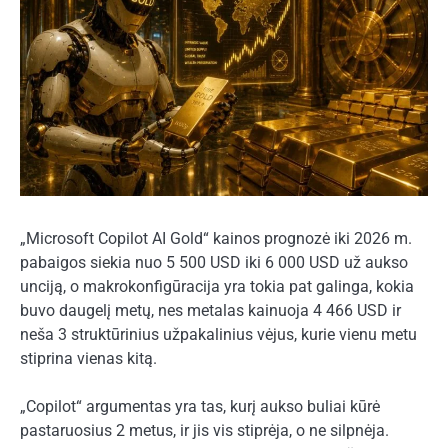
„Microsoft Copilot AI Gold“ kainos prognozė iki 2026 m.
pabaigos siekia nuo 5 500 USD iki 6 000 USD už aukso
unciją, o makrokonfigūracija yra tokia pat galinga, kokia
buvo daugelį metų, nes metalas kainuoja 4 466 USD ir
neša 3 struktūrinius užpakalinius vėjus, kurie vienu metu
stiprina vienas kitą.
„Copilot“ argumentas yra tas, kurį aukso buliai kūrė
pastaruosius 2 metus, ir jis vis stiprėja, o ne silpnėja.