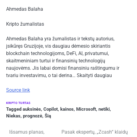
Ahmedas Balaha
Kripto žurnalistas
Ahmedas Balaha yra žurnalistas ir tekstų autorius,
įsikūręs Gruzijoje, vis daugiau dėmesio skiriantis
blockchain technologijoms, DeFi, AI, privatumui,
skaitmeniniam turtui ir finansinių technologijų
naujovėms. Jis labai domisi finansiniu raštingumu ir
tvariu investavimu, o tai derina… Skaityti daugiau
Source link
KRIPTO TURTAS
Tagged
auksinės
,
Copilot
,
kainos
,
Microsoft
,
netiki
,
Niekas
,
prognozė
,
Šią
Navigacija
Išsamus planas,
Pasak ekspertų, „Zcash“ klaidų