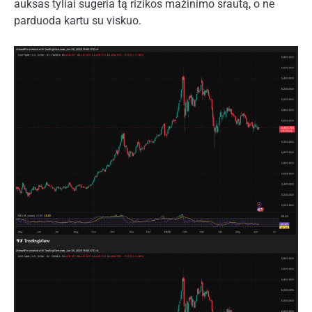
auksas tyliai sugeria tą rizikos mažinimo srautą, o ne
parduoda kartu su viskuo.