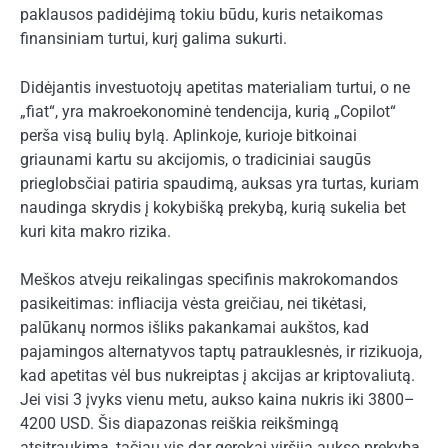
paklausos padidėjimą tokiu būdu, kuris netaikomas
finansiniam turtui, kurį galima sukurti.
Didėjantis investuotojų apetitas materialiam turtui, o ne
„fiat“, yra makroekonominė tendencija, kurią „Copilot“
perša visą bulių bylą. Aplinkoje, kurioje bitkoinai
griaunami kartu su akcijomis, o tradiciniai saugūs
prieglobsčiai patiria spaudimą, auksas yra turtas, kuriam
naudinga skrydis į kokybišką prekybą, kurią sukelia bet
kuri kita makro rizika.
Meškos atveju reikalingas specifinis makrokomandos
pasikeitimas: infliacija vėsta greičiau, nei tikėtasi,
palūkanų normos išliks pakankamai aukštos, kad
pajamingos alternatyvos taptų patrauklesnės, ir rizikuoja,
kad apetitas vėl bus nukreiptas į akcijas ar kriptovaliutą.
Jei visi 3 įvyks vienu metu, aukso kaina nukris iki 3800–
4200 USD. Šis diapazonas reiškia reikšmingą
atsitraukimą, tačiau vis dar gerokai viršija aukso prekybą