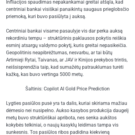
Infliacijos spaudimas nepakankamai greitai atšąla, kad
centriniai bankai visiškai panaikintų saugaus prieglobsčio
priemoką, kuri buvo pasiūlyta į auksą.
Centriniai bankai visame pasaulyje vis dar perka auksą
rekordiniu tempu – struktūrinis paklausos pokytis reiškia
esminį atsargų valdymo pokytį, kuris greitai nepasikeičia.
Geopolitinis neapibrėžtumas, nesvarbu, ar tai būtų
Artimieji Rytai, Taivanas, ar JAV ir Kinijos prekybos trintis,
neišsisprendžia taip, kad sumažėtų patrauklumas turėti
kažką, kas buvo vertinga 5000 metų.
Šaltinis: Copilot AI Gold Price Prediction
Lygties pasiūlos pusė yra ta dalis, kuriai skiriama mažiau
dėmesio nei nusipelno. Aukso kasybos produkcija daugelį
metų buvo struktūriškai apribota, nes senka aukštos
kokybės telkiniai, o naujų kasyklų leidimas tampa vis
sunkesnis. Tos pasiūlos ribos padidina kiekvieną