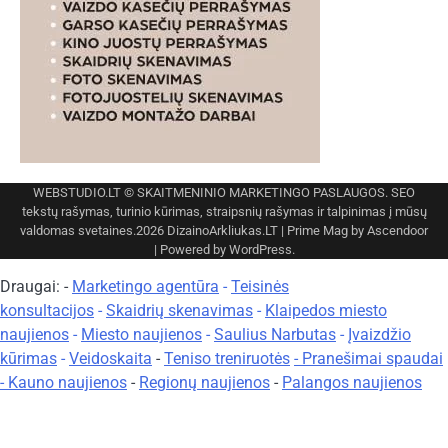
WEBSTUDIO.LT
© SKAITMENINIO MARKETINGO PASLAUGOS. SEO
tekstų rašymas, turinio kūrimas, straipsnių rašymas ir talpinimas į mūsų
valdomas svetaines.2026
DizainoArkliukas.LT
| Prime Mag by
Ascendoor
| Powered by
WordPress
.
Draugai: -
Marketingo agentūra
-
Teisinės
konsultacijos
-
Skaidrių skenavimas
-
Klaipedos miesto
naujienos
-
Miesto naujienos
-
Saulius Narbutas
-
Įvaizdžio
kūrimas
-
Veidoskaita
-
Teniso treniruotės
- Pranešimai spaudai
-
Kauno naujienos
-
Regionų naujienos
-
Palangos naujienos