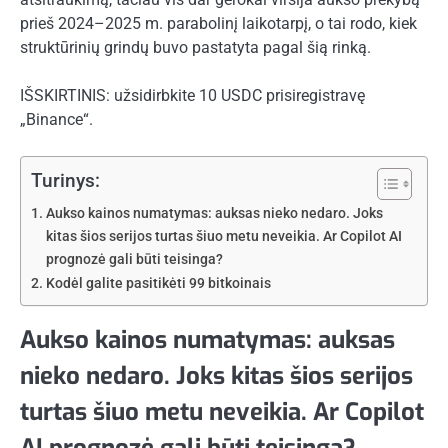
prieš 2024–2025 m. parabolinį laikotarpį, o tai rodo, kiek
struktūrinių grindų buvo pastatyta pagal šią rinką.
IŠSKIRTINIS: užsidirbkite 10 USDC prisiregistravę
„Binance“.
Turinys:
Aukso kainos numatymas: auksas nieko nedaro. Joks
kitas šios serijos turtas šiuo metu neveikia. Ar Copilot AI
prognozė gali būti teisinga?
Kodėl galite pasitikėti 99 bitkoinais
Aukso kainos numatymas: auksas
nieko nedaro. Joks kitas šios serijos
turtas šiuo metu neveikia. Ar Copilot
AI prognozė gali būti teisinga?