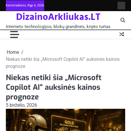
Skip
Ketvirtadienis, Rgp 6, 2026
Intern
to
DizainoArkliukas.LT
techno
content
šviet
ir
Interneto technologijos, blokų grandinės, kripto turtas
moksl
blokų
grand
-
Pagrin
Home
Niekas netiki šia „Microsoft Copilot AI“ auksinės kainos
prognoze
Niekas netiki šia „Microsoft
Copilot AI“ auksinės kainos
prognoze
5 birželio, 2026