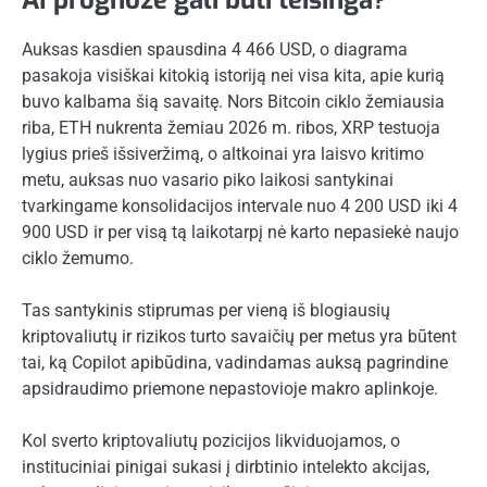
Auksas kasdien spausdina 4 466 USD, o diagrama
pasakoja visiškai kitokią istoriją nei visa kita, apie kurią
buvo kalbama šią savaitę. Nors Bitcoin ciklo žemiausia
riba, ETH nukrenta žemiau 2026 m. ribos, XRP testuoja
lygius prieš išsiveržimą, o altkoinai yra laisvo kritimo
metu, auksas nuo vasario piko laikosi santykinai
tvarkingame konsolidacijos intervale nuo 4 200 USD iki 4
900 USD ir per visą tą laikotarpį nė karto nepasiekė naujo
ciklo žemumo.
Tas santykinis stiprumas per vieną iš blogiausių
kriptovaliutų ir rizikos turto savaičių per metus yra būtent
tai, ką Copilot apibūdina, vadindamas auksą pagrindine
apsidraudimo priemone nepastovioje makro aplinkoje.
Kol sverto kriptovaliutų pozicijos likviduojamos, o
instituciniai pinigai sukasi į dirbtinio intelekto akcijas,