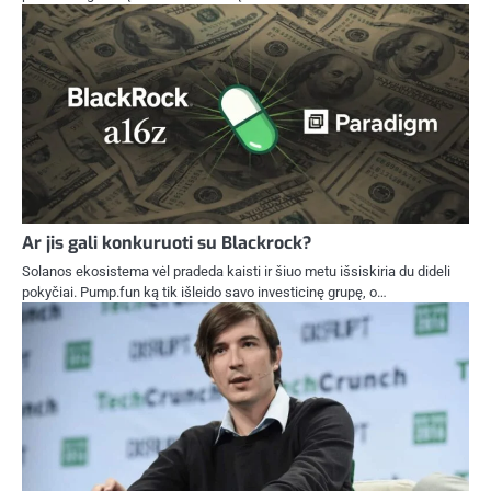
Ar jis gali konkuruoti su Blackrock?
Solanos ekosistema vėl pradeda kaisti ir šiuo metu išsiskiria du dideli
pokyčiai. Pump.fun ką tik išleido savo investicinę grupę, o…