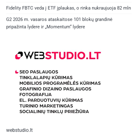
Fidelity FBTC veda į ETF įplaukas, o rinka nukraujuoja 82 mln
G2 2026 m. vasaros ataskaitose 101 blokų grandinė
pripažinta lydere ir „Momentum“ lydere
webstudio.lt