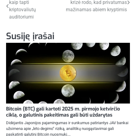
kaip tapti
krizė rodo, kad privatumas
tarp
kriptovaliutų
mažinamas abiem kryptimis
įrašų
auditoriumi
Susiję įrašai
Bitcoin (BTC) gali kartoti 2025 m. pirmojo ketvirčio
ciklą, o galutinis pakeitimas gali būti uždarytas
Didėjantis Japonijos pajamingumas ir sunkumus patiriantys JAV bankai
užsimena apie „lėto degimo“ riziką, analitikų nuogąstavimai gali
paskatinti galutinį Bitcoin nuosmukį.…