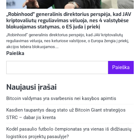
„Robinhood“ generalinis direktorius perspėja, kad JAV
kriptovaliutų reguliavimas vėluoja, nes 4 valstybėse
blokuojamas statymas, o ES juda į priekį
„Robinhood“ generalinis direktorius perspėjo, kad JAV kriptovaliutų
reguliavimas vėluoja, nes keturiose valstijose, o Europa žengia į priekį,
akcijos tebėra blokuojamos.…
Paieška
Paieška
Naujausi įrašai
Bitcoin valdymas yra svarbesnis nei kasybos apimtis
Kasdien taupantys daug stato už Bitcoin Giant strategijos
STRC – dabar jis krenta
Kodėl pasaulio futbolo čempionatas yra vienas iš didžiausių
logistikos projektų pasaulyje?