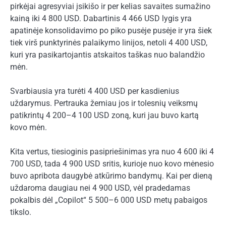
pirkėjai agresyviai įsikišo ir per kelias savaites sumažino
kainą iki 4 800 USD. Dabartinis 4 466 USD lygis yra
apatinėje konsolidavimo po piko pusėje pusėje ir yra šiek
tiek virš punktyrinės palaikymo linijos, netoli 4 400 USD,
kuri yra pasikartojantis atskaitos taškas nuo balandžio
mėn.
Svarbiausia yra turėti 4 400 USD per kasdienius
uždarymus. Pertrauka žemiau jos ir tolesnių veiksmų
patikrintų 4 200–4 100 USD zoną, kuri jau buvo kartą
kovo mėn.
Kita vertus, tiesioginis pasipriešinimas yra nuo 4 600 iki 4
700 USD, tada 4 900 USD sritis, kurioje nuo kovo mėnesio
buvo apribota daugybė atkūrimo bandymų. Kai per dieną
uždaroma daugiau nei 4 900 USD, vėl pradedamas
pokalbis dėl „Copilot“ 5 500–6 000 USD metų pabaigos
tikslo.