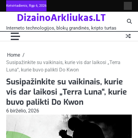
Skip
Ketvirtadienis, Rgp 6, 2026
Intern
to
DizainoArkliukas.LT
techno
content
šviet
ir
Interneto technologijos, blokų grandinės, kripto turtas
moksl
blokų
grand
-
Pagrin
Home
Susipažinkite su vaikinais, kurie vis dar laikosi „Terra
Luna“, kurie buvo palikti Do Kwon
Susipažinkite su vaikinais, kurie
vis dar laikosi „Terra Luna“, kurie
buvo palikti Do Kwon
6 birželio, 2026