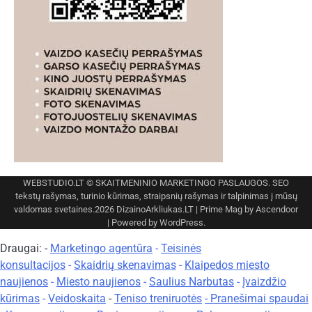
WEBSTUDIO.LT
© SKAITMENINIO MARKETINGO PASLAUGOS. SEO
tekstų rašymas, turinio kūrimas, straipsnių rašymas ir talpinimas į mūsų
valdomas svetaines.2026
DizainoArkliukas.LT
| Prime Mag by
Ascendoor
| Powered by
WordPress
.
Draugai: -
Marketingo agentūra
-
Teisinės
konsultacijos
-
Skaidrių skenavimas
-
Klaipedos miesto
naujienos
-
Miesto naujienos
-
Saulius Narbutas
-
Įvaizdžio
kūrimas
-
Veidoskaita
-
Teniso treniruotės
- Pranešimai spaudai