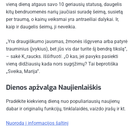
vieną dieną atgaus savo 10 geriausių statusą, daugelis
kitų bendruomenės narių jaučiasi suradę šeimą, susietą
per traumą, o kainų veiksmai yra antraeiliai dalykai. Ir,
kaip ir daugelis šeimų, ji neveikia.
„Yra draugiškumo jausmas, žmonės išgyvena arba patyrė
trauminius (įvykius), bet jūs vis dar turite šį bendrą tikslą“,
– sakė K_raucks.
Iššifruoti
. „O kas, jei pavyks pasiekti
vieną didžiausių kada nors sugrįžimų? Tai beprotiška
„Sveika, Marija”.
Dienos apžvalga
Naujienlaiškis
Pradėkite kiekvieną dieną nuo populiariausių naujienų
dabar ir originalių funkcijų, tinklalaidės, vaizdo įrašų ir kt.
Nuoroda į informacijos šaltinį