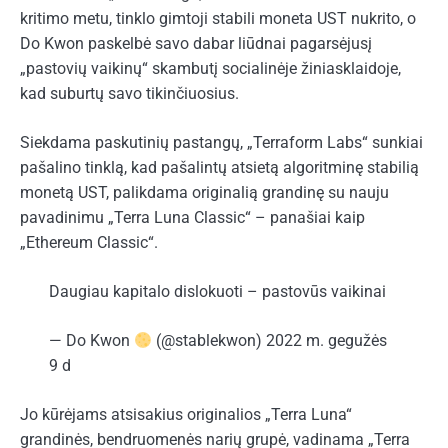
kritimo metu, tinklo gimtoji stabili moneta UST nukrito, o
Do Kwon paskelbė savo dabar liūdnai pagarsėjusį
„pastovių vaikinų“ skambutį socialinėje žiniasklaidoje,
kad suburtų savo tikinčiuosius.
Siekdama paskutinių pastangų, „Terraform Labs“ sunkiai
pašalino tinklą, kad pašalintų atsietą algoritminę stabilią
monetą UST, palikdama originalią grandinę su nauju
pavadinimu „Terra Luna Classic“ – panašiai kaip
„Ethereum Classic“.
Daugiau kapitalo dislokuoti – pastovūs vaikinai
— Do Kwon
(@stablekwon) 2022 m. gegužės
9 d
Jo kūrėjams atsisakius originalios „Terra Luna“
grandinės, bendruomenės narių grupė, vadinama „Terra