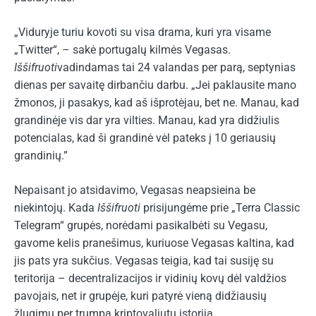
„Viduryje turiu kovoti su visa drama, kuri yra visame
„Twitter“, – sakė portugalų kilmės Vegasas.
Iššifruoti
vadindamas tai 24 valandas per parą, septynias
dienas per savaitę dirbančiu darbu. „Jei paklausite mano
žmonos, ji pasakys, kad aš išprotėjau, bet ne. Manau, kad
grandinėje vis dar yra vilties. Manau, kad yra didžiulis
potencialas, kad ši grandinė vėl pateks į 10 geriausių
grandinių.”
Nepaisant jo atsidavimo, Vegasas neapsieina be
niekintojų. Kada
Iššifruoti
prisijungėme prie „Terra Classic
Telegram“ grupės, norėdami pasikalbėti su Vegasu,
gavome kelis pranešimus, kuriuose Vegasas kaltina, kad
jis pats yra sukčius. Vegasas teigia, kad tai susiję su
teritorija – decentralizacijos ir vidinių kovų dėl valdžios
pavojais, net ir grupėje, kuri patyrė vieną didžiausių
žlugimų per trumpą kriptovaliutų istoriją.