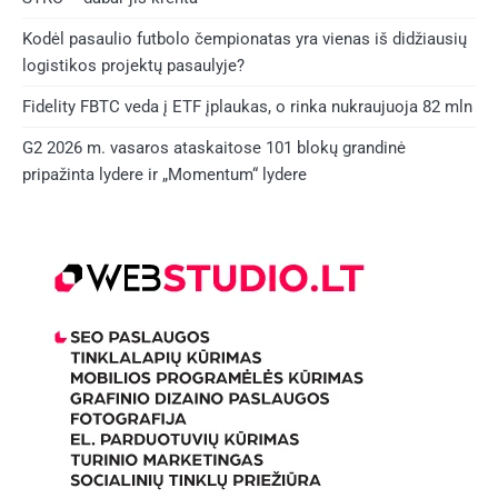
Kodėl pasaulio futbolo čempionatas yra vienas iš didžiausių
logistikos projektų pasaulyje?
Fidelity FBTC veda į ETF įplaukas, o rinka nukraujuoja 82 mln
G2 2026 m. vasaros ataskaitose 101 blokų grandinė
pripažinta lydere ir „Momentum“ lydere