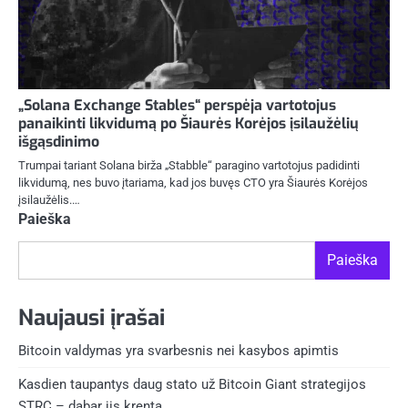
„Solana Exchange Stables“ perspėja vartotojus
panaikinti likvidumą po Šiaurės Korėjos įsilaužėlių
išgąsdinimo
Trumpai tariant Solana birža „Stabble“ paragino vartotojus padidinti
likvidumą, nes buvo įtariama, kad jos buvęs CTO yra Šiaurės Korėjos
įsilaužėlis.…
Paieška
Paieška
Naujausi įrašai
Bitcoin valdymas yra svarbesnis nei kasybos apimtis
Kasdien taupantys daug stato už Bitcoin Giant strategijos
STRC – dabar jis krenta