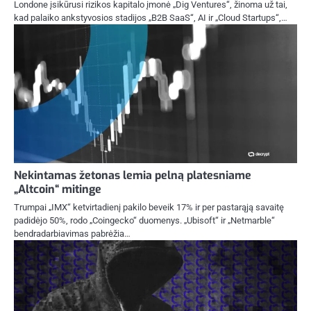
Londone įsikūrusi rizikos kapitalo įmonė „Dig Ventures“, žinoma už tai,
kad palaiko ankstyvosios stadijos „B2B SaaS“, AI ir „Cloud Startups“,…
Nekintamas žetonas lemia pelną platesniame
„Altcoin“ mitinge
Trumpai „IMX“ ketvirtadienį pakilo beveik 17% ir per pastarąją savaitę
padidėjo 50%, rodo „Coingecko“ duomenys. „Ubisoft“ ir „Netmarble“
bendradarbiavimas pabrėžia…