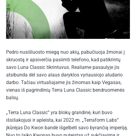
Pedro nusišluosto miegą nuo akių, pabučiuoja žmonai į
skruostą ir apsiverčia pasiimti telefono, kad patikrintų
savo Luna Classic tikrintuvus. Realiame pasaulyje jis
atsibunda dėl savo alaus daryklos vyriausiojo aludario
darbo. Tačiau virtualiajame jis žinomas kaip Vegasas,
vienas iš pagrindinių Terra Luna Classic bendruomenės
balsų.
„Terra Luna Classic“ yra blokų grandinė, kuri buvo
išsišakojusi ir apleista, kai 2022 m. „Terraform Labs“
įkūrėjas Do Kwon bandė išgelbėti savo byrančią imperiją.
Nuo to laiko Kwonas buvo nuteistas už sukčiavimą ir