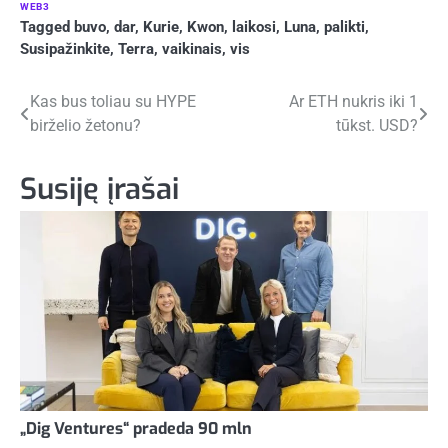
WEB3
Tagged
buvo
,
dar
,
Kurie
,
Kwon
,
laikosi
,
Luna
,
palikti
,
Susipažinkite
,
Terra
,
vaikinais
,
vis
Navigacija
Kas bus toliau su HYPE
Ar ETH nukris iki 1
birželio žetonu?
tūkst. USD?
tarp
įrašų
Susiję įrašai
„Dig Ventures“ pradeda 90 mln