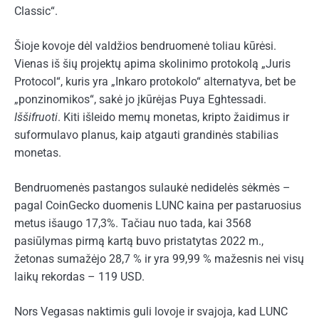
Classic“.
Šioje kovoje dėl valdžios bendruomenė toliau kūrėsi.
Vienas iš šių projektų apima skolinimo protokolą „Juris
Protocol“, kuris yra „Inkaro protokolo“ alternatyva, bet be
„ponzinomikos“, sakė jo įkūrėjas Puya Eghtessadi.
Iššifruoti
. Kiti išleido memų monetas, kripto žaidimus ir
suformulavo planus, kaip atgauti grandinės stabilias
monetas.
Bendruomenės pastangos sulaukė nedidelės sėkmės –
pagal CoinGecko duomenis LUNC kaina per pastaruosius
metus išaugo 17,3%. Tačiau nuo tada, kai 3568
pasiūlymas pirmą kartą buvo pristatytas 2022 m.,
žetonas sumažėjo 28,7 % ir yra 99,99 % mažesnis nei visų
laikų rekordas – 119 USD.
Nors Vegasas naktimis guli lovoje ir svajoja, kad LUNC