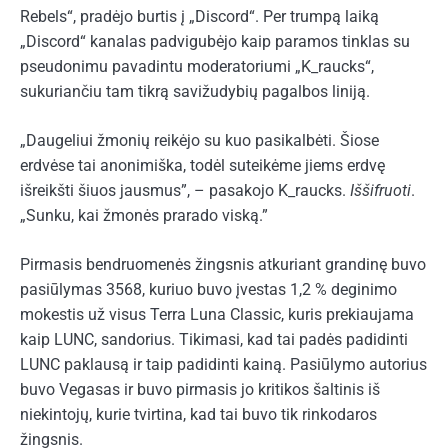
Rebels“, pradėjo burtis į „Discord“. Per trumpą laiką
„Discord“ kanalas padvigubėjo kaip paramos tinklas su
pseudonimu pavadintu moderatoriumi „K_raucks“,
sukuriančiu tam tikrą savižudybių pagalbos liniją.
„Daugeliui žmonių reikėjo su kuo pasikalbėti. Šiose
erdvėse tai anonimiška, todėl suteikėme jiems erdvę
išreikšti šiuos jausmus”, – pasakojo K_raucks.
Iššifruoti
.
„Sunku, kai žmonės prarado viską.”
Pirmasis bendruomenės žingsnis atkuriant grandinę buvo
pasiūlymas 3568, kuriuo buvo įvestas 1,2 % deginimo
mokestis už visus Terra Luna Classic, kuris prekiaujama
kaip LUNC, sandorius. Tikimasi, kad tai padės padidinti
LUNC paklausą ir taip padidinti kainą. Pasiūlymo autorius
buvo Vegasas ir buvo pirmasis jo kritikos šaltinis iš
niekintojų, kurie tvirtina, kad tai buvo tik rinkodaros
žingsnis.