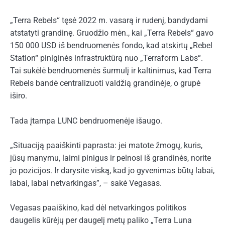
„Terra Rebels“ tęsė 2022 m. vasarą ir rudenį, bandydami
atstatyti grandinę. Gruodžio mėn., kai „Terra Rebels“ gavo
150 000 USD iš bendruomenės fondo, kad atskirtų „Rebel
Station“ piniginės infrastruktūrą nuo „Terraform Labs“.
Tai sukėlė bendruomenės šurmulį ir kaltinimus, kad Terra
Rebels bandė centralizuoti valdžią grandinėje, o grupė
iširo.
Tada įtampa LUNC bendruomenėje išaugo.
„Situaciją paaiškinti paprasta: jei matote žmogų, kuris,
jūsų manymu, laimi pinigus ir pelnosi iš grandinės, norite
jo pozicijos. Ir darysite viską, kad jo gyvenimas būtų labai,
labai, labai netvarkingas”, – sakė Vegasas.
Vegasas paaiškino, kad dėl netvarkingos politikos
daugelis kūrėjų per daugelį metų paliko „Terra Luna