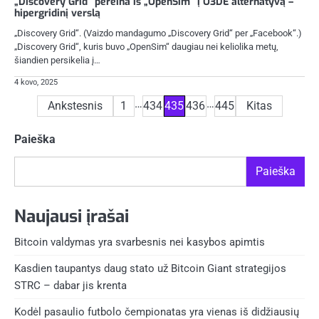
„Discovery Grid“ pereina iš „OpenSim“ į O3DE alternatyvą –
hipergridinį verslą
„Discovery Grid“. (Vaizdo mandagumo „Discovery Grid“ per „Facebook“.)
„Discovery Grid“, kuris buvo „OpenSim“ daugiau nei keliolika metų,
šiandien persikelia į…
4 kovo, 2025
Įrašų
…
…
Ankstesnis
1
434
435
436
445
Kitas
puslapiavimas
Paieška
Paieška
Naujausi įrašai
Bitcoin valdymas yra svarbesnis nei kasybos apimtis
Kasdien taupantys daug stato už Bitcoin Giant strategijos
STRC – dabar jis krenta
Kodėl pasaulio futbolo čempionatas yra vienas iš didžiausių