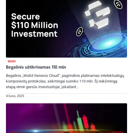
WEB3
Begalinis užtikrinamas 110 mln
Begalinis „Web3 Genesis Cloud“, pagrindinis platinamas intelektualiųjų
komponentų protokolas, sėkmingai surinko 110 mln. Šį reikšmingą
etapą rėmė garsūs investuotojai, įskaitant…
4 kovo, 2025