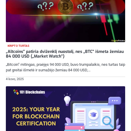
KRIPTO TURTAS
„Altcoins“ patiria dviženklį nuostolį, nes „BTC“ išmeta žemiau
84 000 USD („Market Watch“)
„Bitcoin“ mitingas, praėjęs 94 000 USD, buvo trumpalaikis, nes turtas taip
pat greitai išmetė ir sumažėjo žemiau 84 000 USD,…
4 kovo, 2025