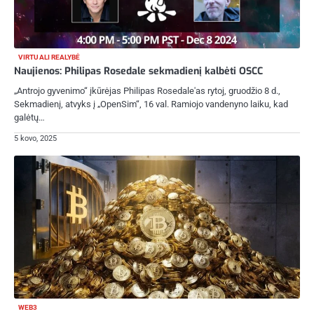
VIRTUALI REALYBĖ
Naujienos: Philipas Rosedale sekmadienį kalbėti OSCC
„Antrojo gyvenimo“ įkūrėjas Philipas Rosedale'as rytoj, gruodžio 8 d.,
Sekmadienį, atvyks į „OpenSim“, 16 val. Ramiojo vandenyno laiku, kad
galėtų…
5 kovo, 2025
WEB3