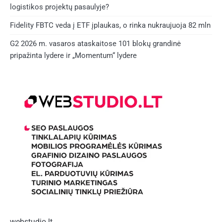
logistikos projektų pasaulyje?
Fidelity FBTC veda į ETF įplaukas, o rinka nukraujuoja 82 mln
G2 2026 m. vasaros ataskaitose 101 blokų grandinė
pripažinta lydere ir „Momentum“ lydere
webstudio.lt