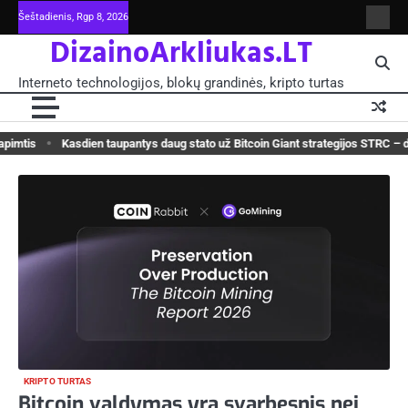
Skip
Šeštadienis, Rgp 8, 2026
Intern
to
DizainoArkliukas.LT
techno
content
šviet
ir
Interneto technologijos, blokų grandinės, kripto turtas
moksl
blokų
grand
-
Kasdien taupantys daug stato už Bitcoin Giant strategijos STRC – dabar jis k
Pagrin
WE
KRIPTO TURTAS
K
Bitcoin valdymas yra svarbesnis nei