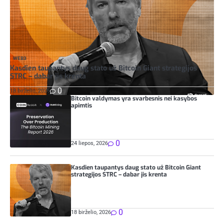
WEB3
Kasdien taupantys daug stato už Bitcoin Giant strategijos
STRC – dabar jis krenta
0
18 birželio, 2026
Bitcoin valdymas yra svarbesnis nei kasybos
apimtis
0
24 liepos, 2026
Kasdien taupantys daug stato už Bitcoin Giant
strategijos STRC – dabar jis krenta
0
18 birželio, 2026