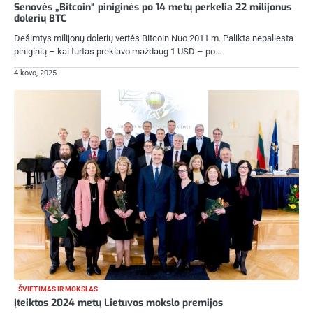
Senovės „Bitcoin“ piniginės po 14 metų perkelia 22 milijonus
dolerių BTC
Dešimtys milijonų dolerių vertės Bitcoin Nuo 2011 m. Palikta nepaliesta
piniginių – kai turtas prekiavo maždaug 1 USD – po…
4 kovo, 2025
ŠVIETIMAS IR MOKSLAS
Įteiktos 2024 metų Lietuvos mokslo premijos