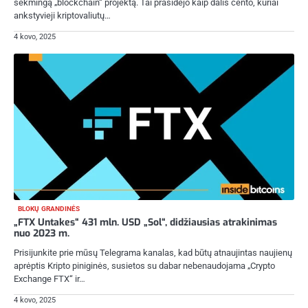
sėkmingą „blockchain“ projektą. Tai prasidėjo kaip dalis cento, kuriai
ankstyvieji kriptovaliutų…
4 kovo, 2025
BLOKŲ GRANDINĖS
„FTX Untakes“ 431 mln. USD „Sol“, didžiausias atrakinimas
nuo 2023 m.
Prisijunkite prie mūsų Telegrama kanalas, kad būtų atnaujintas naujienų
aprėptis Kripto piniginės, susietos su dabar nebenaudojama „Crypto
Exchange FTX“ ir…
4 kovo, 2025