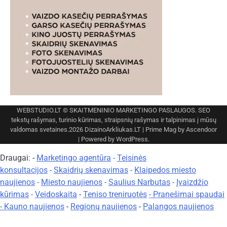
WEBSTUDIO.LT
© SKAITMENINIO MARKETINGO PASLAUGOS. SEO
tekstų rašymas, turinio kūrimas, straipsnių rašymas ir talpinimas į mūsų
valdomas svetaines.2026
DizainoArkliukas.LT
| Prime Mag by
Ascendoor
| Powered by
WordPress
.
Draugai: -
Marketingo agentūra
-
Teisinės
konsultacijos
-
Skaidrių skenavimas
-
Klaipedos miesto
naujienos
-
Miesto naujienos
-
Saulius Narbutas
-
Įvaizdžio
kūrimas
-
Veidoskaita
-
Teniso treniruotės
- Pranešimai spaudai
-
Kauno naujienos
-
Regionų naujienos
-
Palangos naujienos