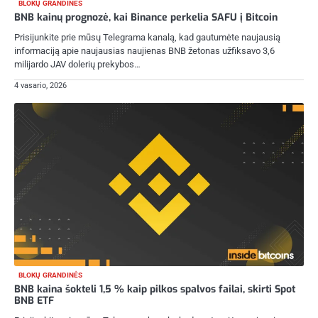
BLOKŲ GRANDINĖS
BNB kainų prognozė, kai Binance perkelia SAFU į Bitcoin
Prisijunkite prie mūsų Telegrama kanalą, kad gautumėte naujausią
informaciją apie naujausias naujienas BNB žetonas užfiksavo 3,6
milijardo JAV dolerių prekybos…
4 vasario, 2026
BLOKŲ GRANDINĖS
BNB kaina šokteli 1,5 % kaip pilkos spalvos failai, skirti Spot
BNB ETF