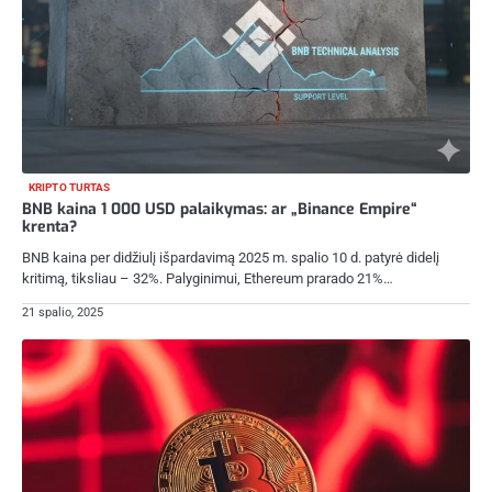
KRIPTO TURTAS
BNB kaina 1 000 USD palaikymas: ar „Binance Empire“
krenta?
BNB kaina per didžiulį išpardavimą 2025 m. spalio 10 d. patyrė didelį
kritimą, tiksliau – 32%. Palyginimui, Ethereum prarado 21%…
21 spalio, 2025