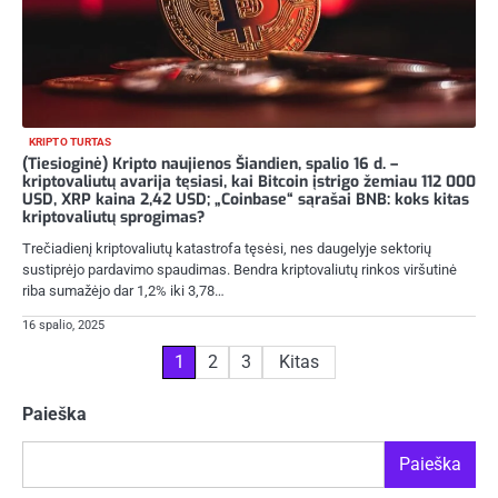
KRIPTO TURTAS
(Tiesioginė) Kripto naujienos Šiandien, spalio 16 d. –
kriptovaliutų avarija tęsiasi, kai Bitcoin įstrigo žemiau 112 000
USD, XRP kaina 2,42 USD; „Coinbase“ sąrašai BNB: koks kitas
kriptovaliutų sprogimas?
Trečiadienį kriptovaliutų katastrofa tęsėsi, nes daugelyje sektorių
sustiprėjo pardavimo spaudimas. Bendra kriptovaliutų rinkos viršutinė
riba sumažėjo dar 1,2% iki 3,78…
16 spalio, 2025
Įrašų
1
2
3
Kitas
puslapiavimas
Paieška
Paieška