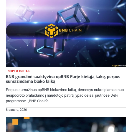
KRIPTO TURTAS
BNB grandinė suaktyvina opBNB Furjė kietąją šakę, perpus
sumažindama bloko laiką
Perpus sumažinus opBNB blokavimo laiką, dėmesys nukreipiamas nuo
neapdoroto pralaidumo į naudotojo patirtį, ypač delsai jautriose DeFi
programose. „BNB Chain's…
8 sausio, 2026