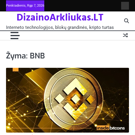
Skip
Penktadienis, Rgp 7, 2026
Intern
to
DizainoArkliukas.LT
techno
content
šviet
ir
Interneto technologijos, blokų grandinės, kripto turtas
moksl
blokų
grand
-
Pagrin
Žyma:
BNB