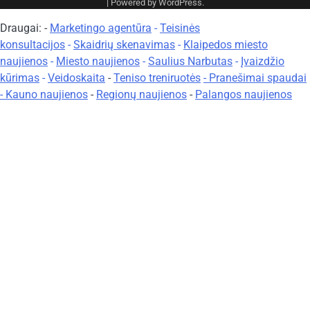
| Powered by
WordPress
.
Draugai: -
Marketingo agentūra
-
Teisinės
konsultacijos
-
Skaidrių skenavimas
-
Klaipedos miesto
naujienos
-
Miesto naujienos
-
Saulius Narbutas
-
Įvaizdžio
kūrimas
-
Veidoskaita
-
Teniso treniruotės
- Pranešimai spaudai
-
Kauno naujienos
-
Regionų naujienos
-
Palangos naujienos