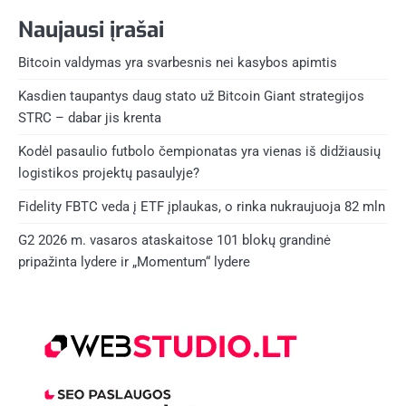
Naujausi įrašai
Bitcoin valdymas yra svarbesnis nei kasybos apimtis
Kasdien taupantys daug stato už Bitcoin Giant strategijos
STRC – dabar jis krenta
Kodėl pasaulio futbolo čempionatas yra vienas iš didžiausių
logistikos projektų pasaulyje?
Fidelity FBTC veda į ETF įplaukas, o rinka nukraujuoja 82 mln
G2 2026 m. vasaros ataskaitose 101 blokų grandinė
pripažinta lydere ir „Momentum“ lydere