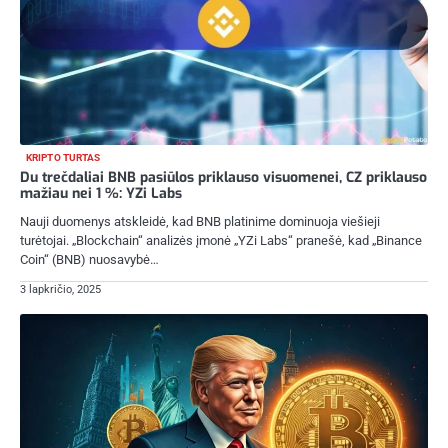
KRIPTO TURTAS
Du trečdaliai BNB pasiūlos priklauso visuomenei, CZ priklauso
mažiau nei 1 %: YZi Labs
Nauji duomenys atskleidė, kad BNB platinime dominuoja viešieji
turėtojai. „Blockchain“ analizės įmonė „YZi Labs“ pranešė, kad „Binance
Coin“ (BNB) nuosavybė…
3 lapkričio, 2025