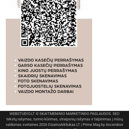
WEBSTUDIO.LT
© SKAITMENINIO MARKETINGO PASLAUGOS. SEO
tekstų rašymas, turinio kūrimas, straipsnių rašymas ir talpinimas į mūsų
valdomas svetaines.2026
DizainoArkliukas.LT
| Prime Mag by
Ascendoor