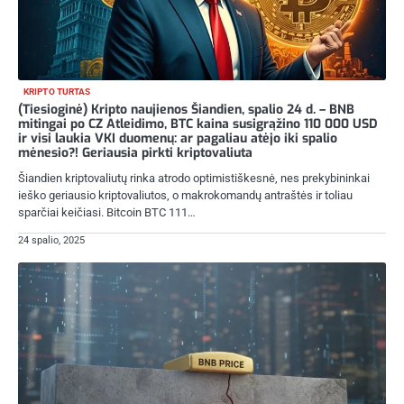
KRIPTO TURTAS
(Tiesioginė) Kripto naujienos Šiandien, spalio 24 d. – BNB
mitingai po CZ Atleidimo, BTC kaina susigrąžino 110 000 USD
ir visi laukia VKI duomenų: ar pagaliau atėjo iki spalio
mėnesio?! Geriausia pirkti kriptovaliuta
Šiandien kriptovaliutų rinka atrodo optimistiškesnė, nes prekybininkai
ieško geriausio kriptovaliutos, o makrokomandų antraštės ir toliau
sparčiai keičiasi. Bitcoin BTC 111…
24 spalio, 2025