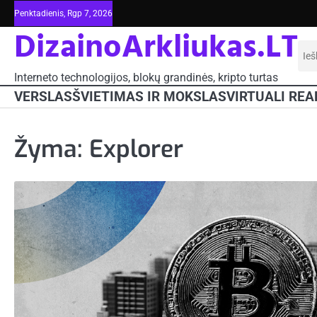
Skip
Penktadienis, Rgp 7, 2026
to
DizainoArkliukas.LT
content
Iešk
Interneto technologijos, blokų grandinės, kripto turtas
VERSLAS
ŠVIETIMAS IR MOKSLAS
VIRTUALI REA
Žyma:
Explorer