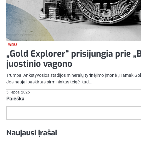
WEB3
„Gold Explorer“ prisijungia prie „B
juostinio vagono
Trumpai Ankstyvosios stadijos mineralų tyrinėjimo įmonė „Hamak Gold“ 
Jos naujai paskirtas pirmininkas teigė, kad…
5 liepos, 2025
Paieška
Naujausi įrašai