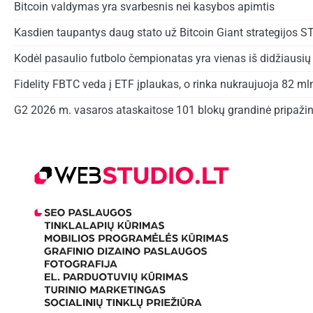
Bitcoin valdymas yra svarbesnis nei kasybos apimtis
Kasdien taupantys daug stato už Bitcoin Giant strategijos S
Kodėl pasaulio futbolo čempionatas yra vienas iš didžiausių 
Fidelity FBTC veda į ETF įplaukas, o rinka nukraujuoja 82 ml
G2 2026 m. vasaros ataskaitose 101 blokų grandinė pripažin