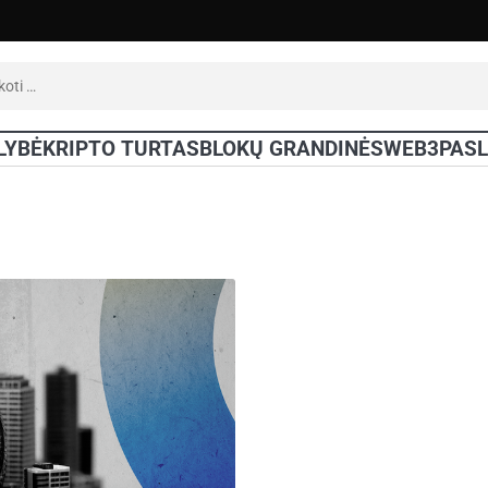
oti:
LYBĖ
KRIPTO TURTAS
BLOKŲ GRANDINĖS
WEB3
PAS