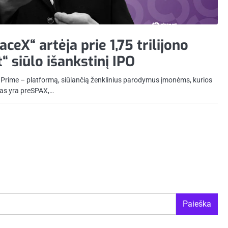
eX“ artėja prie 1,75 trilijono
“ siūlo išankstinį IPO
PO Prime – platformą, siūlančią ženklinius parodymus įmonėms, kurios
mas yra preSPAX,…
Paieška