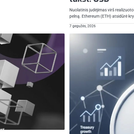
Nuolatinis judėjimas virš realizuotos 
pelną. Ethereum (ETH) atsidūrė kry
7 gegužės, 2026