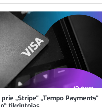
ia prie „Stripe“ „Tempo Payments“
o“ tikrintojas