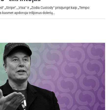
“ „Stripe“, „Visa“ ir „Zodia Custody“ prisijungė kaip „Tempo
ės kasmet apdoroja trilijonus dolerių…