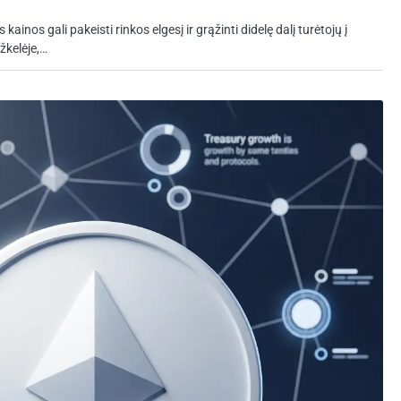
kainos gali pakeisti rinkos elgesį ir grąžinti didelę dalį turėtojų į
žkelėje,…