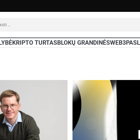
oti:
LYBĖ
KRIPTO TURTAS
BLOKŲ GRANDINĖS
WEB3
PAS