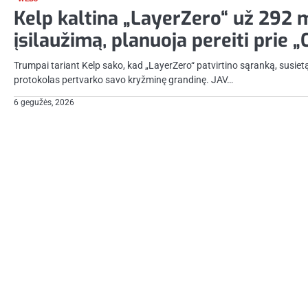
Kelp kaltina „LayerZero“ už 292 
įsilaužimą, planuoja pereiti prie „
Trumpai tariant Kelp sako, kad „LayerZero“ patvirtino sąranką, susiet
protokolas pertvarko savo kryžminę grandinę. JAV…
6 gegužės, 2026