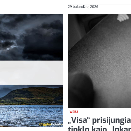
29 balandžio, 2026
WEB3
„Visa“ prisijung
tinklo kaip „Inkar