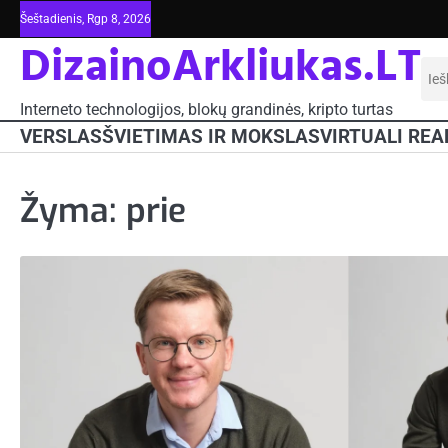
Skip
Šeštadienis, Rgp 8, 2026
to
DizainoArkliukas.LT
content
Iešk
Interneto technologijos, blokų grandinės, kripto turtas
VERSLAS
ŠVIETIMAS IR MOKSLAS
VIRTUALI REA
Žyma:
prie