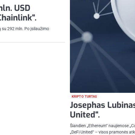
mln. USD
Chainlink“.
ą su 292 mln. Po įsilaužimo
KRIPTO TURTAS
Josephas Lubinas
United“.
Šiandien „Ethereum“ naujienose „C
„DeFi United“ – visos pramonės atkū