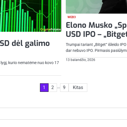
WEB3
Elono Musko „Spac
USD IPO – „Bitget
USD dėl galimo
Trumpai tariant „Bitget“ išleido I
dar nebuvo IPO. Pirmasis pasiūly
13 balandžio, 2026
kė lygį, kurio nematėme nuo kovo 17
…
1
2
9
Kitas