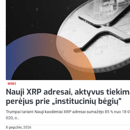
WEB3
Nauji XRP adresai, aktyvus tieki
perėjus prie „institucinių bėgių“
Trumpai tariant Nauji kasdieniai XRP adresai sumažėjo 85 % nuo 18 0
020, o…
8 gegužės, 2026