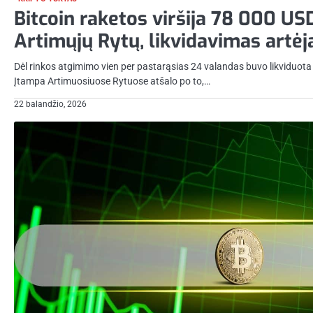
Bitcoin raketos viršija 78 000 US
Artimųjų Rytų, likvidavimas artėj
Dėl rinkos atgimimo vien per pastarąsias 24 valandas buvo likviduota
Įtampa Artimuosiuose Rytuose atšalo po to,…
22 balandžio, 2026