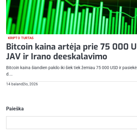
KRIPTO TURTAS
Bitcoin kaina artėja prie 75 000 
JAV ir Irano deeskalavimo
Bitcoin kaina šiandien pakilo iki šiek tiek žemiau 75 000 USD ir pasie
d.…
14 balandžio, 2026
Įrašų
puslapiavimas
Paieška