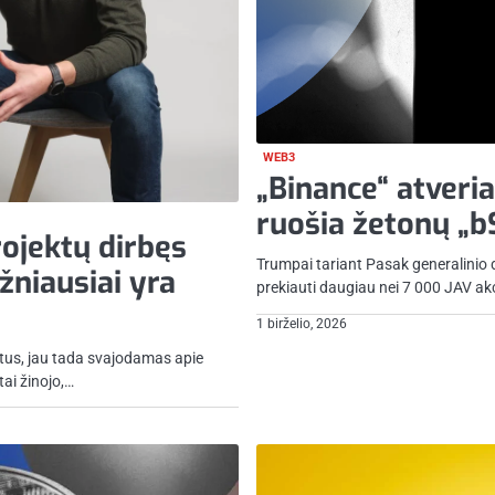
WEB3
„Binance“ atveria
ruošia žetonų „b
rojektų dirbęs
Trumpai tariant Pasak generalinio 
niausiai yra
prekiauti daugiau nei 7 000 JAV akc
1 birželio, 2026
us, jau tada svajodamas apie
ai žinojo,…