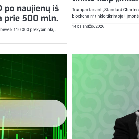
D po naujienų iš
Trumpai tariant „Standard Chartered
a prie 500 mln.
blockchain“ tinklo tikrintojai. Įmon
14 balandžio, 2026
 beveik 110 000 prekybininkų.