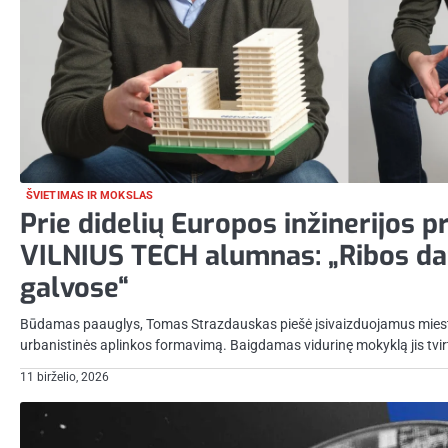
ŠVIETIMAS IR MOKSLAS
Prie didelių Europos inžinerijos p
VILNIUS TECH alumnas: „Ribos daž
galvose“
Būdamas paauglys, Tomas Strazdauskas piešė įsivaizduojamus miest
urbanistinės aplinkos formavimą. Baigdamas vidurinę mokyklą jis tvirt
11 birželio, 2026