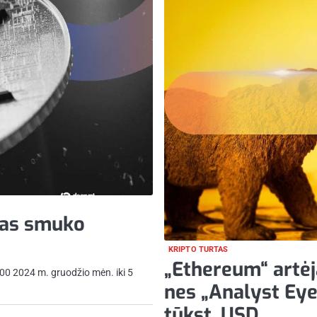
mas smuko
KRIPTO TURTAS
„Ethereum“ artėja
00 2024 m. gruodžio mėn. iki 5
nes „Analyst Eyes
tūkst. USD