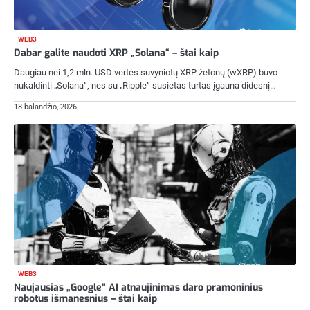
WEB3
Dabar galite naudoti XRP „Solana“ – štai kaip
Daugiau nei 1,2 mln. USD vertės suvyniotų XRP žetonų (wXRP) buvo
nukaldinti „Solana“, nes su „Ripple“ susietas turtas įgauna didesnį…
18 balandžio, 2026
WEB3
Naujausias „Google“ AI atnaujinimas daro pramoninius
robotus išmanesnius – štai kaip