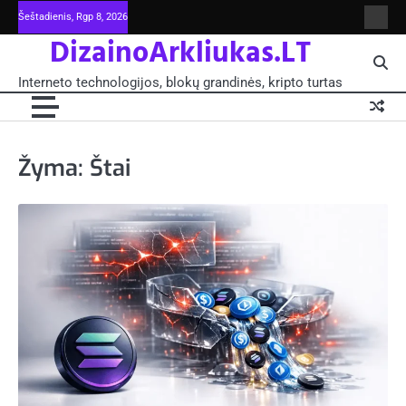
Skip
Šeštadienis, Rgp 8, 2026
Intern
to
DizainoArkliukas.LT
techno
content
šviet
ir
Interneto technologijos, blokų grandinės, kripto turtas
moksl
blokų
grand
-
Pagrin
Žyma:
Štai