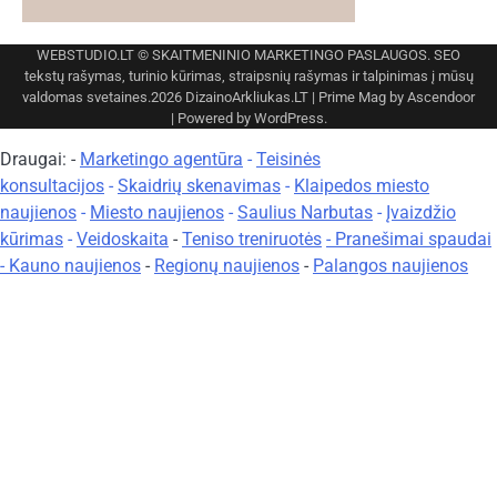
WEBSTUDIO.LT
© SKAITMENINIO MARKETINGO PASLAUGOS. SEO
tekstų rašymas, turinio kūrimas, straipsnių rašymas ir talpinimas į mūsų
valdomas svetaines.2026
DizainoArkliukas.LT
| Prime Mag by
Ascendoor
| Powered by
WordPress
.
Draugai: -
Marketingo agentūra
-
Teisinės
konsultacijos
-
Skaidrių skenavimas
-
Klaipedos miesto
naujienos
-
Miesto naujienos
-
Saulius Narbutas
-
Įvaizdžio
kūrimas
-
Veidoskaita
-
Teniso treniruotės
- Pranešimai spaudai
-
Kauno naujienos
-
Regionų naujienos
-
Palangos naujienos