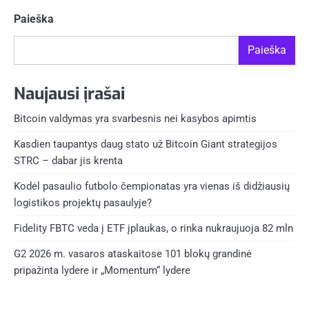
puslapiavimas
Paieška
Paieška
Naujausi įrašai
Bitcoin valdymas yra svarbesnis nei kasybos apimtis
Kasdien taupantys daug stato už Bitcoin Giant strategijos
STRC – dabar jis krenta
Kodėl pasaulio futbolo čempionatas yra vienas iš didžiausių
logistikos projektų pasaulyje?
Fidelity FBTC veda į ETF įplaukas, o rinka nukraujuoja 82 mln
G2 2026 m. vasaros ataskaitose 101 blokų grandinė
pripažinta lydere ir „Momentum“ lydere