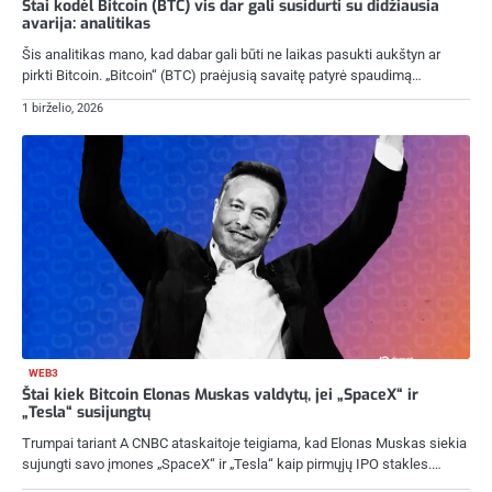
Štai kodėl Bitcoin (BTC) vis dar gali susidurti su didžiausia
avarija: analitikas
Šis analitikas mano, kad dabar gali būti ne laikas pasukti aukštyn ar
pirkti Bitcoin. „Bitcoin“ (BTC) praėjusią savaitę patyrė spaudimą…
1 birželio, 2026
WEB3
Štai kiek Bitcoin Elonas Muskas valdytų, jei „SpaceX“ ir
„Tesla“ susijungtų
Trumpai tariant A CNBC ataskaitoje teigiama, kad Elonas Muskas siekia
sujungti savo įmones „SpaceX“ ir „Tesla“ kaip pirmųjų IPO stakles.…