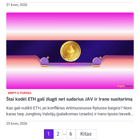
31 kovo, 2026
KRIPTO TURTAS
Štai kodėl ETH gali žlugti net sudarius JAV ir Irano susitarimą
Kas gali nutikti ETH, jei konfliktas Artimuosiuose Rytuose baigsis? Nors
karas tarp Jungtinių Valstijų (palaikomas Izraelio) ir Irano tęsėsi beveik…
25 kovo, 2026
Įrašų
…
1
2
6
Kitas