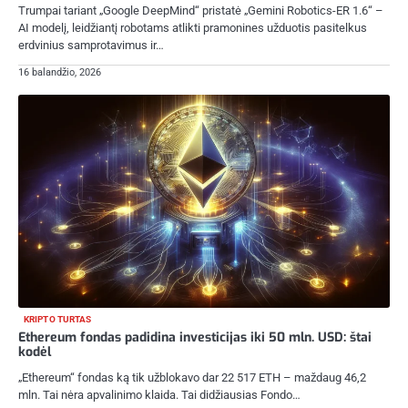
Trumpai tariant „Google DeepMind“ pristatė „Gemini Robotics-ER 1.6“ –
AI modelį, leidžiantį robotams atlikti pramonines užduotis pasitelkus
erdvinius samprotavimus ir…
16 balandžio, 2026
KRIPTO TURTAS
Ethereum fondas padidina investicijas iki 50 mln. USD: štai
kodėl
„Ethereum“ fondas ką tik užblokavo dar 22 517 ETH – maždaug 46,2
mln. Tai nėra apvalinimo klaida. Tai didžiausias Fondo…