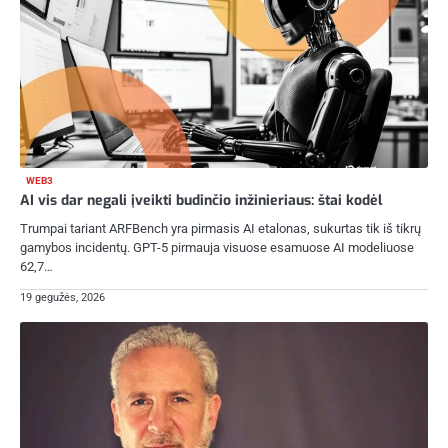
WEB3
AI vis dar negali įveikti budinčio inžinieriaus: štai kodėl
Trumpai tariant ARFBench yra pirmasis AI etalonas, sukurtas tik iš tikrų
gamybos incidentų. GPT-5 pirmauja visuose esamuose AI modeliuose
62,7…
19 gegužės, 2026