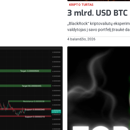
KRIPTO TURTAS
3 mlrd. USD BTC
„BlackRock“ kriptovaliutų eksperime
valdytojas į savo portfelį įtraukė d
4 balandžio, 2026