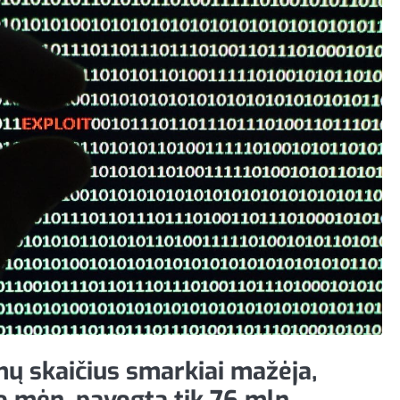
mų skaičius smarkiai mažėja,
 mėn. pavogta tik 76 mln.