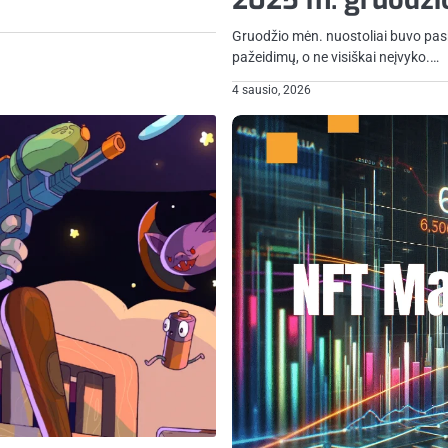
Gruodžio mėn. nuostoliai buvo paski
pažeidimų, o ne visiškai neįvyko.…
4 sausio, 2026