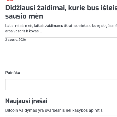
WEB3
Didžiausi žaidimai, kurie bus išlei
sausio mėn
Labai retais metų laikais žaidimams tikrai nebelieka, o buvę slogūs mėne
arba vasaris ir kovas,…
2 sausio, 2026
Įrašų
puslapiavimas
Paieška
Naujausi įrašai
Bitcoin valdymas yra svarbesnis nei kasybos apimtis