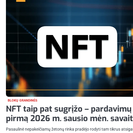
BLOKŲ GRANDINĖS
NFT taip pat sugrįžo – pardavimų
pirmą 2026 m. sausio mėn. savai
Pasaulinė nepakeičiamų žetonų rinka pradėjo rodyti tam tikrus atsig