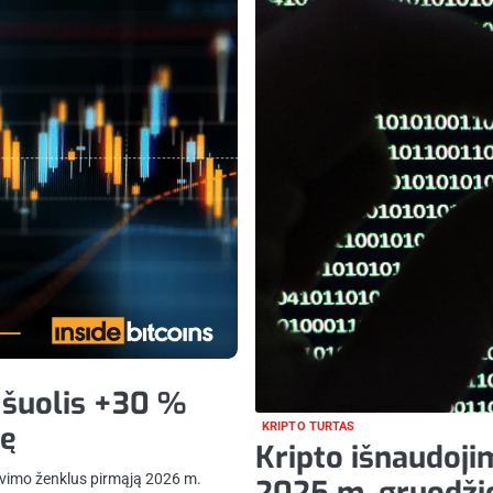
 šuolis +30 %
tę
KRIPTO TURTAS
Kripto išnaudoji
avimo ženklus pirmąją 2026 m.
2025 m. gruodžio