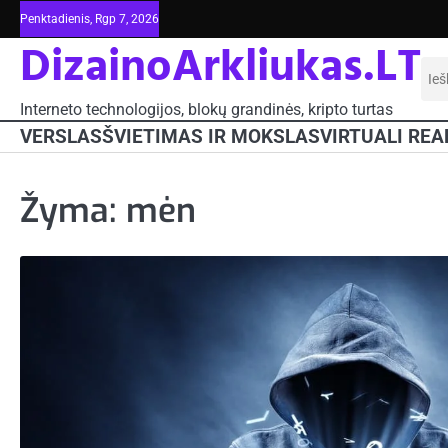
Skip
Penktadienis, Rgp 7, 2026
to
DizainoArkliukas.LT
content
Iešk
Interneto technologijos, blokų grandinės, kripto turtas
VERSLAS
ŠVIETIMAS IR MOKSLAS
VIRTUALI REA
Žyma:
mėn