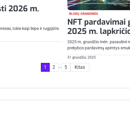
sti 2026 m.
BLOKŲ GRANDINĖS
NFT pardavimai 
siai, tokie kaip liepa ir rugpjūtis
2025 m. lapkrič
2025 m. gruodžio mėn. pasaulinė 
prekybos pardavimų apimtys smuko,
31 gruodžio, 2025
…
1
2
5
Kitas