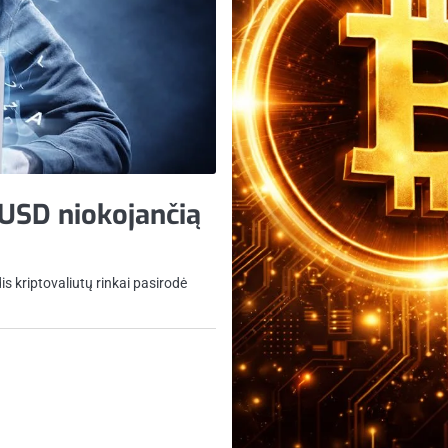
 USD niokojančią
is kriptovaliutų rinkai pasirodė