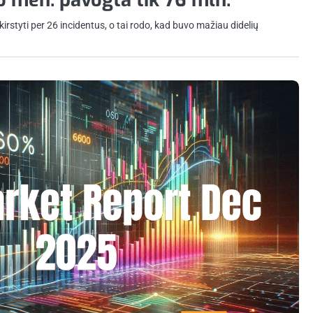
rstyti per 26 incidentus, o tai rodo, kad buvo mažiau didelių