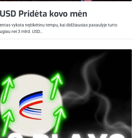
 USD Pridėta kovo mėn
ntas vyksta neįtikėtinu tempu, kai didžiausias pasaulyje turto
augiau nei 3 mlrd. USD…