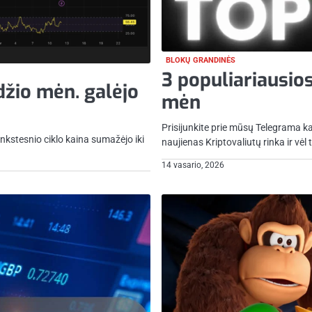
BLOKŲ GRANDINĖS
3 populiariausios
džio mėn. galėjo
mėn
Prisijunkite prie mūsų Telegrama k
nkstesnio ciklo kaina sumažėjo iki
naujienas Kriptovaliutų rinka ir vėl
14 vasario, 2026