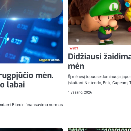
WEB3
Didžiausi žaidima
mėn
 rugpjūčio mėn.
Šį mėnesį topuose dominuoja japon
o labai
įskaitant Nintendo, Enix, Capcom, 
1 vasario, 2026
tumdami Bitcoin finansavimo normas