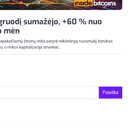
gruodį sumažėjo, +60 % nuo
io mėn
nepakeičiamų žetonų rinka patyrė reikšmingą nuosmukį, bendras
 o rinkos kapitalizacija smarkiai…
Paieška