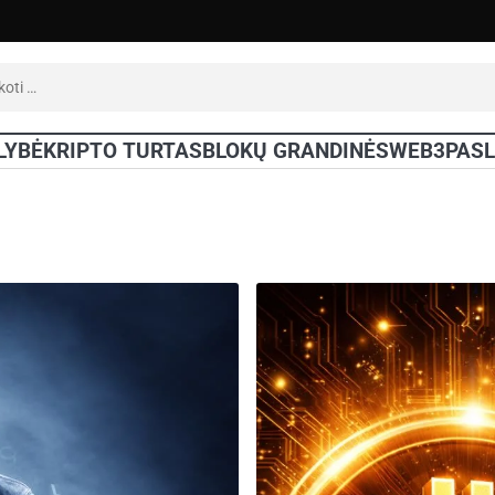
oti:
LYBĖ
KRIPTO TURTAS
BLOKŲ GRANDINĖS
WEB3
PAS