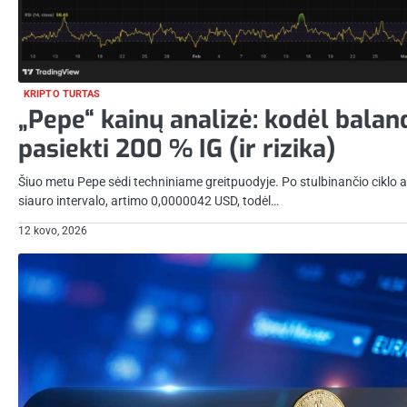
KRIPTO TURTAS
„Pepe“ kainų analizė: kodėl balan
pasiekti 200 % IG (ir rizika)
Šiuo metu Pepe sėdi techniniame greitpuodyje. Po stulbinančio ciklo a
siauro intervalo, artimo 0,0000042 USD, todėl…
12 kovo, 2026