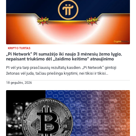
KRIPTO TURTAS
„Pi Network“ PI sumažėjo iki naujo 3 mėnesių žemo lygio,
nepaisant triukšmo dėl „žaidimo keitimo“ atnaujinimo
PI vėl yra tarp prasčiausių rezultatų kasdien. „Pi Network“ gimtoji
žetonas vėl juda, tačiau priešinga kryptimi, nei tikisi ir tikisi…
18 gegužės, 2026