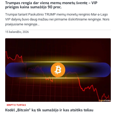
Trumpas rengia dar vieną memų monetų šventę – VIP
prieigos kaina sumažėjo 90 proc.
Trumpai tariant Paskutinio TRUMP memų monetų renginio Mar-a-Lago
VIP dalyvių buvo daug mažiau nei pirmame išskirtiniame renginyje. Nors
praėjusiame renginyje…
15 balandžio, 2026
KRIPTO TURTAS
Kodėl „Bitcoin“ ką tik sumažėjo ir kas atsitiks toliau