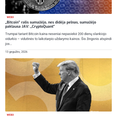
WEB3
„Bitcoin“ ralis sumažėjo, nes didėja pelnas, sumažėjo
paklausa JAV: „CryptoQuant“
Trumpai tariant Bitcoin kaina neseniai nepasiekė 200 dienų slankiojo
vidurkio – vidutinės to laikotarpio uždarymo kainos. Šis žingsnis atspindi
jos…
13 gegužės, 2026
WEB3