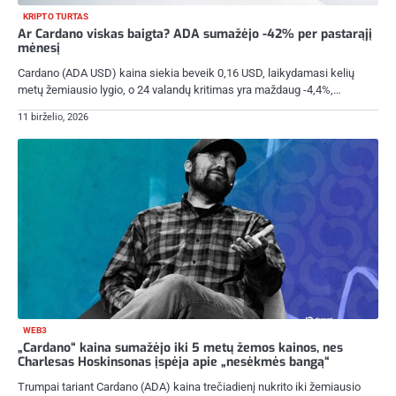
KRIPTO TURTAS
Ar Cardano viskas baigta? ADA sumažėjo -42% per pastarąjį
mėnesį
Cardano (ADA USD) kaina siekia beveik 0,16 USD, laikydamasi kelių
metų žemiausio lygio, o 24 valandų kritimas yra maždaug -4,4%,…
11 birželio, 2026
WEB3
„Cardano“ kaina sumažėjo iki 5 metų žemos kainos, nes
Charlesas Hoskinsonas įspėja apie „nesėkmės bangą“
Trumpai tariant Cardano (ADA) kaina trečiadienį nukrito iki žemiausio