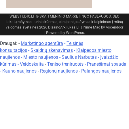
WEBSTUDIO.LT
© SKAITMENINIO MARKETINGO PASLAUGOS. SEO
tekstų rašymas, turinio kūrimas, straipsnių rašymas ir talpinimas į mūsų
valdomas svetaines.2026
DizainoArkliukas.LT
| Prime Mag by
Ascendoor
| Powered by
WordPress
.
Draugai: -
Marketingo agentūra
-
Teisinės
konsultacijos
-
Skaidrių skenavimas
-
Klaipedos miesto
naujienos
-
Miesto naujienos
-
Saulius Narbutas
-
Įvaizdžio
kūrimas
-
Veidoskaita
-
Teniso treniruotės
- Pranešimai spaudai
-
Kauno naujienos
-
Regionų naujienos
-
Palangos naujienos