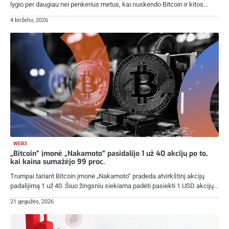
lygio per daugiau nei penkerius metus, kai nuskendo Bitcoin ir kitos…
4 birželio, 2026
WEB3
„Bitcoin“ įmonė „Nakamoto“ pasidalijo 1 už 40 akcijų po to,
kai kaina sumažėjo 99 proc.
Trumpai tariant Bitcoin įmonė „Nakamoto“ pradeda atvirkštinį akcijų
padalijimą 1 už 40. Šiuo žingsniu siekiama padėti pasiekti 1 USD akcijų…
21 gegužės, 2026