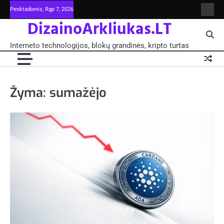
Skip
Penktadienis, Rgp 7, 2026
Intern
to
DizainoArkliukas.LT
techno
content
šviet
ir
Interneto technologijos, blokų grandinės, kripto turtas
moksl
blokų
grand
-
Pagrin
Žyma:
sumažėjo