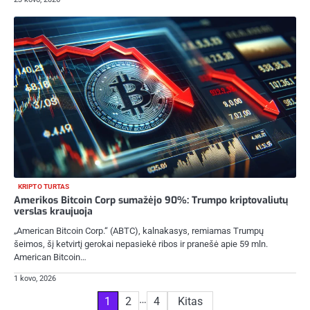
KRIPTO TURTAS
Amerikos Bitcoin Corp sumažėjo 90%: Trumpo kriptovaliutų
verslas kraujuoja
„American Bitcoin Corp.“ (ABTC), kalnakasys, remiamas Trumpų
šeimos, šį ketvirtį gerokai nepasiekė ribos ir pranešė apie 59 mln.
American Bitcoin…
1 kovo, 2026
Įrašų
…
1
2
4
Kitas