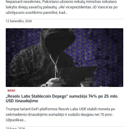
Nepaisant nesėkmės, Pakistano užsienio reikalų ministras reikalavo
laikytis dviejų savaičių paliaubų. JAV viceprezidentas JD Vance'as po
užsitęsusio susitikimo pareiškė, kad…
12 balandžio, 2026
WEB3
„Resolv Labs Stablecoin Depegs“ sumažėjo 74% po 25 mln.
USD išnaudojimo
Trumpai tariant DeFi platformos Resolv Labs USR stabili moneta po
sekmadienio išnaudojimo sumažėjo ir sudužo daugiau nei 70 proc.
Užpuolikas…
23 kovo, 2026