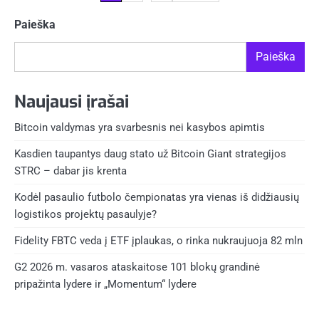
puslapiavimas
Paieška
Paieška
Naujausi įrašai
Bitcoin valdymas yra svarbesnis nei kasybos apimtis
Kasdien taupantys daug stato už Bitcoin Giant strategijos
STRC – dabar jis krenta
Kodėl pasaulio futbolo čempionatas yra vienas iš didžiausių
logistikos projektų pasaulyje?
Fidelity FBTC veda į ETF įplaukas, o rinka nukraujuoja 82 mln
G2 2026 m. vasaros ataskaitose 101 blokų grandinė
pripažinta lydere ir „Momentum“ lydere