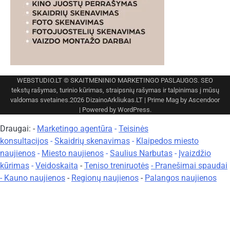
WEBSTUDIO.LT
© SKAITMENINIO MARKETINGO PASLAUGOS. SEO
tekstų rašymas, turinio kūrimas, straipsnių rašymas ir talpinimas į mūsų
valdomas svetaines.2026
DizainoArkliukas.LT
| Prime Mag by
Ascendoor
| Powered by
WordPress
.
Draugai: -
Marketingo agentūra
-
Teisinės
konsultacijos
-
Skaidrių skenavimas
-
Klaipedos miesto
naujienos
-
Miesto naujienos
-
Saulius Narbutas
-
Įvaizdžio
kūrimas
-
Veidoskaita
-
Teniso treniruotės
- Pranešimai spaudai
-
Kauno naujienos
-
Regionų naujienos
-
Palangos naujienos