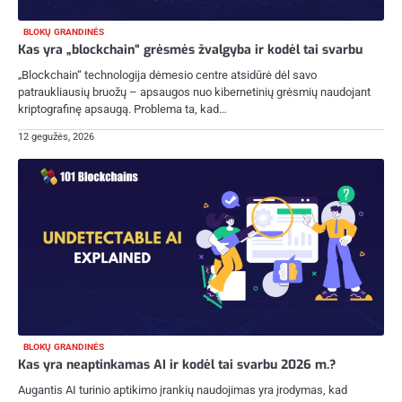
BLOKŲ GRANDINĖS
Kas yra „blockchain“ grėsmės žvalgyba ir kodėl tai svarbu
„Blockchain“ technologija dėmesio centre atsidūrė dėl savo
patraukliausių bruožų – apsaugos nuo kibernetinių grėsmių naudojant
kriptografinę apsaugą. Problema ta, kad…
12 gegužės, 2026
BLOKŲ GRANDINĖS
Kas yra neaptinkamas AI ir kodėl tai svarbu 2026 m.?
Augantis AI turinio aptikimo įrankių naudojimas yra įrodymas, kad