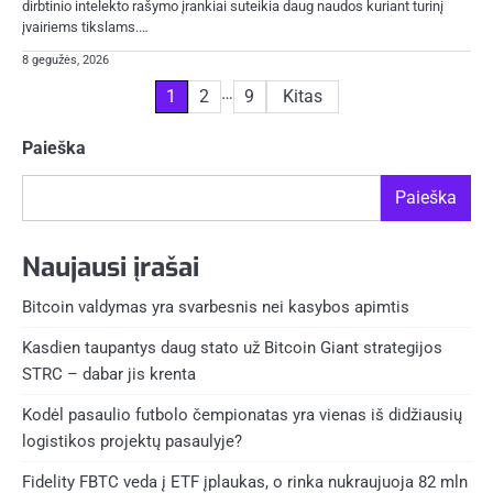
dirbtinio intelekto rašymo įrankiai suteikia daug naudos kuriant turinį
įvairiems tikslams.…
8 gegužės, 2026
Įrašų
…
1
2
9
Kitas
puslapiavimas
Paieška
Paieška
Naujausi įrašai
Bitcoin valdymas yra svarbesnis nei kasybos apimtis
Kasdien taupantys daug stato už Bitcoin Giant strategijos
STRC – dabar jis krenta
Kodėl pasaulio futbolo čempionatas yra vienas iš didžiausių
logistikos projektų pasaulyje?
Fidelity FBTC veda į ETF įplaukas, o rinka nukraujuoja 82 mln