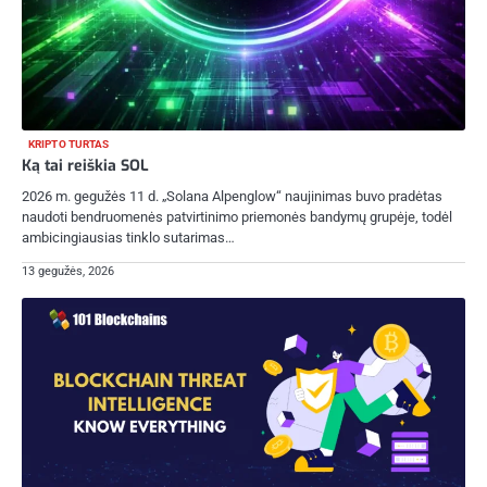
KRIPTO TURTAS
Ką tai reiškia SOL
2026 m. gegužės 11 d. „Solana Alpenglow“ naujinimas buvo pradėtas
naudoti bendruomenės patvirtinimo priemonės bandymų grupėje, todėl
ambicingiausias tinklo sutarimas…
13 gegužės, 2026