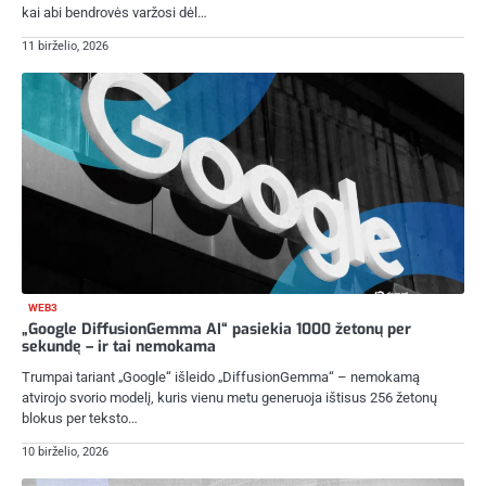
kai abi bendrovės varžosi dėl…
11 birželio, 2026
WEB3
„Google DiffusionGemma AI“ pasiekia 1000 žetonų per
sekundę – ir tai nemokama
Trumpai tariant „Google“ išleido „DiffusionGemma“ – nemokamą
atvirojo svorio modelį, kuris vienu metu generuoja ištisus 256 žetonų
blokus per teksto…
10 birželio, 2026