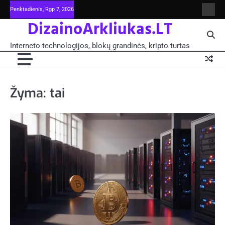
Skip
Penktadienis, Rgp 7, 2026
Intern
to
DizainoArkliukas.LT
techno
content
šviet
ir
Interneto technologijos, blokų grandinės, kripto turtas
moksl
blokų
grand
-
Pagrin
Žyma:
tai