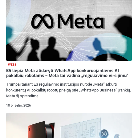
WEB3
ES liepia Meta atidaryti WhatsApp konkuruojantiems AI
pokalbių robotams – Meta tai vadina „reguliavimo viršijimu“
Trumpai tariant ES reguliavimo institucijos nurodė „Meta“ atkurti
konkurentų AI pokalbių robotų prieigą prie „WhatsApp Business“ įrankių.
Meta šį sprendimą…
10 birželio, 2026