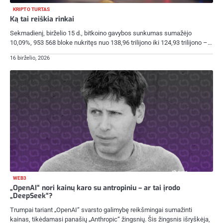
KRIPTO TURTAS
Ką tai reiškia rinkai
Sekmadienį, birželio 15 d., bitkoino gavybos sunkumas sumažėjo
10,09%, 953 568 bloke nukritęs nuo 138,96 trilijono iki 124,93 trilijono –…
16 birželio, 2026
WEB3
„OpenAI“ nori kainų karo su antropiniu – ar tai įrodo
„DeepSeek“?
Trumpai tariant „OpenAI“ svarsto galimybę reikšmingai sumažinti
kainas, tikėdamasi panašių „Anthropic“ žingsnių. Šis žingsnis išryškėja,