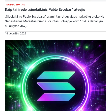
KRIPTO TURTAS
Kaip tai įrodo „šiuolaikinis Pablo Escobar“ atvejis
„Šiuolaikiniu Pablo Escobaru“ pramintas Urugvajaus narkotikų prekeivis
Sebastiánas Marsetas buvo sučiuptas Bolivijoje kovo 13 d. ir dabar yra
sulaikytas JAV,…
16 gegužės, 2026