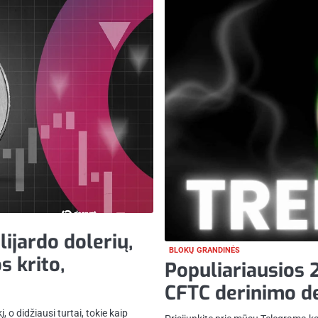
lijardo dolerių,
BLOKŲ GRANDINĖS
s krito,
Populiariausios 
CFTC derinimo d
o didžiausi turtai, tokie kaip