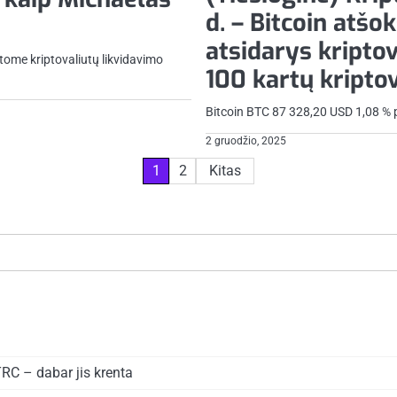
d. – Bitcoin atšo
atsidarys kriptov
tome kriptovaliutų likvidavimo
100 kartų kripto
Bitcoin BTC 87 328,20 USD 1,08 % p
2 gruodžio, 2025
1
2
Kitas
TRC – dabar jis krenta