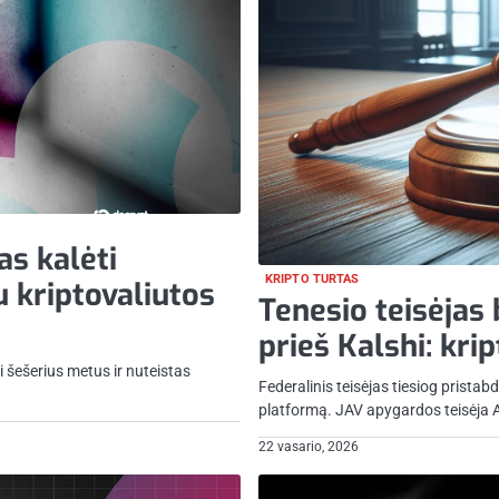
as kalėti
KRIPTO TURTAS
u kriptovaliutos
Tenesio teisėjas
prieš Kalshi: kri
 šešerius metus ir nuteistas
Federalinis teisėjas tiesiog prist
platformą. JAV apygardos teisėja 
22 vasario, 2026