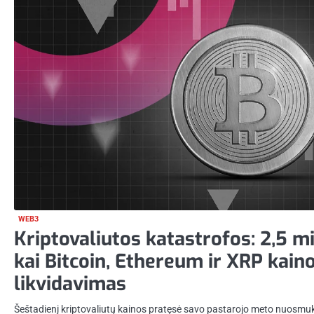
WEB3
Kriptovaliutos katastrofos: 2,5 mi
kai Bitcoin, Ethereum ir XRP kaino
likvidavimas
Šeštadienį kriptovaliutų kainos pratęsė savo pastarojo meto nuosmukį, 