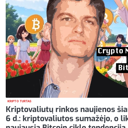
KRIPTO TURTAS
Kriptovaliutų rinkos naujienos ši
6 d.: kriptovaliutos sumažėjo, o l
naujausia Bitcoin ciklo tendencija