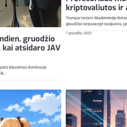
kriptovaliutos ir
Trumpai tariant Akademinėje literat
glaudžiai tarpusavyje susijusios, yp
7 gruodžio, 2025
andien, gruodžio
, kai atsidaro JAV
as pats klausimas dominuoja
tik…