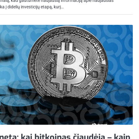
analą, kad gautumėte naujausią informaciją apie naujausias
a į didelių investicijų etapą, kurį…
eta: kai bitkoinas čiaudėja – kaip