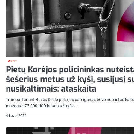
WEB3
Pietų Korėjos policininkas nuteist
šešerius metus už kyšį, susijusį s
nusikaltimais: ataskaita
Trumpai tariant Buvęs Seulo policijos pareigūnas buvo nuteistas kalėti
maždaug 77 000 USD bauda už kyšio…
4 kovo, 2026