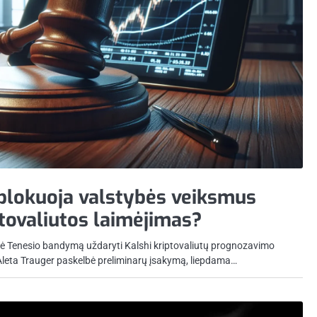
 blokuoja valstybės veiksmus
ptovaliutos laimėjimas?
abdė Tenesio bandymą uždaryti Kalshi kriptovaliutų prognozavimo
Aleta Trauger paskelbė preliminarų įsakymą, liepdama…