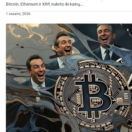
Bitcoin, Ethereum ir XRP, nukrito iki kainų,…
1 vasario, 2026