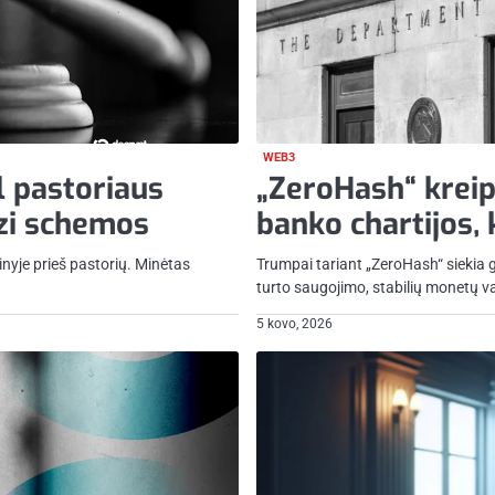
WEB3
l pastoriaus
„ZeroHash“ kreipi
zi schemos
banko chartijos, 
inyje prieš pastorių. Minėtas
Trumpai tariant „ZeroHash“ siekia g
turto saugojimo, stabilių monetų v
5 kovo, 2026