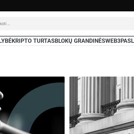
oti:
LYBĖ
KRIPTO TURTAS
BLOKŲ GRANDINĖS
WEB3
PAS