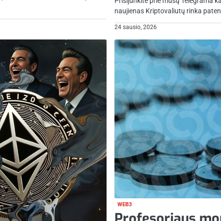
Prisijunkite prie mūsų Telegrama k
naujienas Kriptovaliutų rinka patenk
24 sausio, 2026
WEB3
Profesoriaus mon