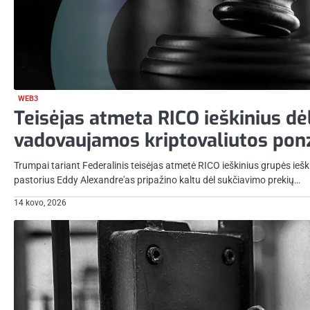
WEB3
Teisėjas atmeta RICO ieškinius dė
vadovaujamos kriptovaliutos pon
Trumpai tariant Federalinis teisėjas atmetė RICO ieškinius grupės iešk
pastorius Eddy Alexandre'as pripažino kaltu dėl sukčiavimo prekių…
14 kovo, 2026