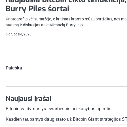
Burry Piles šortai
Kriptografija vėl sumažėjo, o kritimas kramto mūsų portfelius, nes ma
augimą ir diskusijas apie Michaelą Burry ir jo…
6 gruodžio, 2025
Įrašų
puslapiavimas
Paieška
Naujausi įrašai
Bitcoin valdymas yra svarbesnis nei kasybos apimtis
Kasdien taupantys daug stato už Bitcoin Giant strategijos S