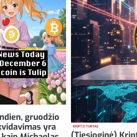
andien, gruodžio
ikvidavimas yra
KRIPTO TURTAS
(Tiesioginė) Krip
, kaip Michaelas